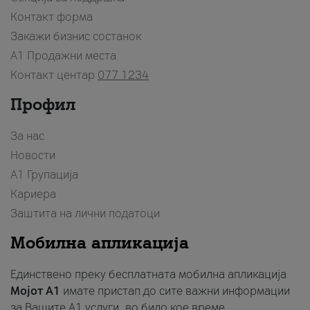
Контакт форма
Закажи бизнис состанок
A1 Продажни места
Контакт центар
077 1234
Профил
За нас
Новости
А1 Групација
Кариера
Заштита на лични податоци
Мобилна апликација
Единствено преку бесплатната мобилна апликација
Мојот A1
имате пристап до сите важни информации
за Вашите A1 услуги, во било кое време.