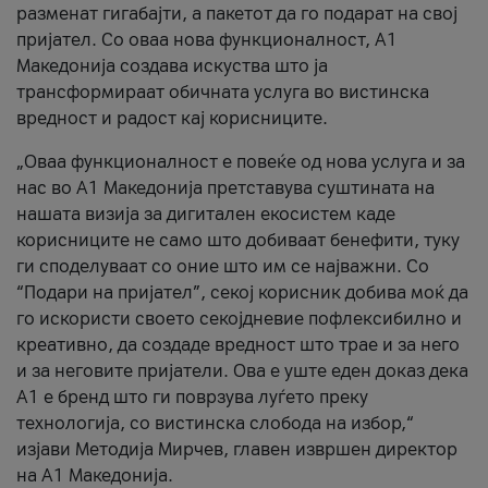
разменат гигабајти, а пакетот да го подарат на свој
пријател. Со оваа нова функционалност, А1
Македонија создава искуства што ја
трансформираат обичната услуга во вистинска
вредност и радост кај корисниците.
„Оваа функционалност е повеќе од нова услуга и за
нас во А1 Македонија претставува суштината на
нашата визија за дигитален екосистем каде
корисниците не само што добиваат бенефити, туку
ги споделуваат со оние што им се најважни. Со
“Подари на пријател”, секој корисник добива моќ да
го искористи своето секојдневие пофлексибилно и
креативно, да создаде вредност што трае и за него
и за неговите пријатели. Ова е уште еден доказ дека
А1 е бренд што ги поврзува луѓето преку
технологија, со вистинска слобода на избор,“
изјави Методија Мирчев, главен извршен директор
на А1 Македонија.