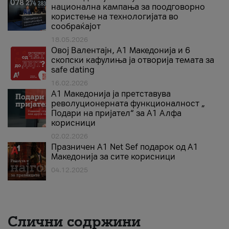
национална кампања за поодговорно
користење на технологијата во
сообраќајот
18.05.2026
Овој Валентајн, A1 Македонија и 6
скопски кафулиња ја отворија темата за
safe dating
16.02.2026
А1 Македонија ја претставува
револуционерната функционалност „
Подари на пријател“ за А1 Алфа
корисници
02.02.2026
Празничен A1 Net Sеf подарок од А1
Македонија за сите корисници
04.12.2025
Слични содржини