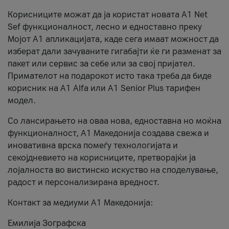
Корисниците можат да ја користат новата А1 Net
Sef функционалност, лесно и едноставно преку
Мојот А1 апликацијата, каде сега имаат можност да
изберат дали зачуваните гигабајти ќе ги разменат за
пакет или сервис за себе или за свој пријател.
Примателот на подарокот исто така треба да биде
корисник на А1 Alfa или A1 Senior Plus тарифен
модел.
Со лансирањето на оваа нова, едноставна но моќна
функционалност, А1 Македонија создава свежа и
иновативна врска помеѓу технологијата и
секојдневието на корисниците, претворајќи ја
лојалноста во вистинско искуство на споделување,
радост и персонализирана вредност.
Контакт за медиуми А1 Македонија:
Емилија Зографска