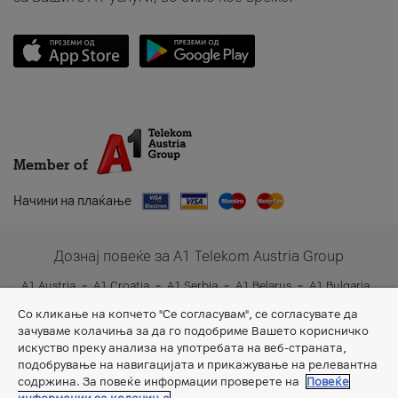
Member of
Начини на плаќање
Дознај повеќе за A1 Telekom Austria Group
A1 Austria
A1 Croatia
A1 Serbia
A1 Belarus
A1 Bulgaria
A1 Slovenia
A1 Digital
Со кликање на копчето "Се согласувам", се согласувате да
зачуваме колачиња за да го подобриме Вашето корисничко
искуство преку анализа на употребата на веб-страната,
подобрување на навигацијата и прикажување на релевантна
содржина. За повеќе информации проверете на
Повеќе