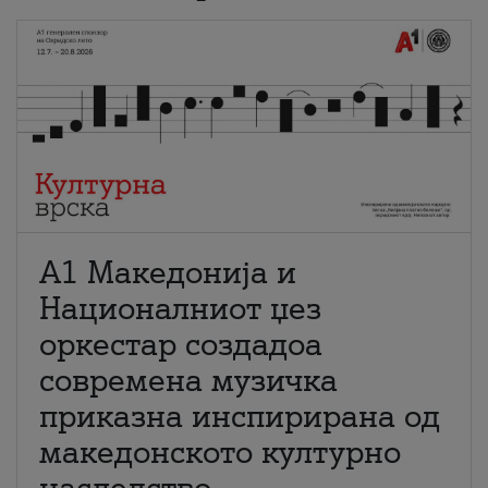
А1 Македонија и
Националниот џез
оркестар создадоа
современа музичка
приказна инспирирана од
македонското културно