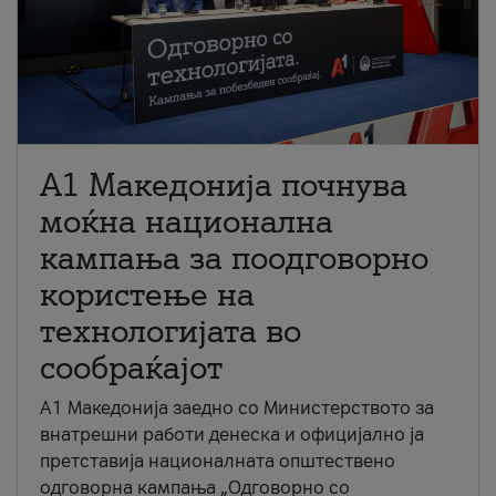
A1 Македонија почнува
моќна национална
кампања за поодговорно
користење на
технологијата во
сообраќајот
A1 Македонија заедно со Министерството за
внатрешни работи денеска и официјално ја
претставија националната општествено
одговорна кампања „Одговорно со