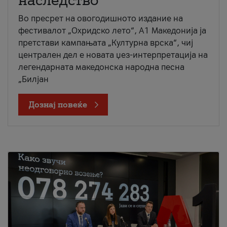
наследство
Во пресрет на овогодишното издание на
фестивалот „Охридско лето“, А1 Македонија ја
претстави кампањата „Културна врска“, чиј
централен дел е новата џез-интерпретација на
легендарната македонска народна песна
„Билјан
Дознај повеќе