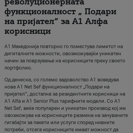
револуционерната
функционалност „ Подари
За нас
на пријател“ за А1 Алфа
#ПодобарОнлајн
корисници
А1 Македонија повторно го поместува лимитот на
дигиталните можности, овозможувајќи уникатен
начин за поврзување на корисниците преку своето
портфолио.
Од денеска, со големо задоволство А1 воведува
нова A1 Net Sef функционалност „Подари на
пријател“, достапна за резидентните корисници на
А1 Alfa и A1 Senior Plus тарифните модели. Со A1
Net Sef, веќе популарен и уникатен производ кој им
овозможува на корисниците размена на зачуваните
гигабајти за пакети или услуги според нивните
потреби, отсега корисниците имаат можност да