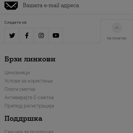
Следете нè
На почеток
Брзи линкови
Ценовници
Услови за користење
Плати сметка
Активирајте Е-сметка
Припејд регистрација
Поддршка
Секција за поддршка