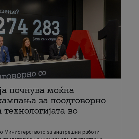
ја почнува моќна
кампања за поодговорно
 технологијата во
со Министерството за внатрешни работи