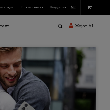
и кредит
Плати сметка
Поддршка
МК
такт
Мојот A1