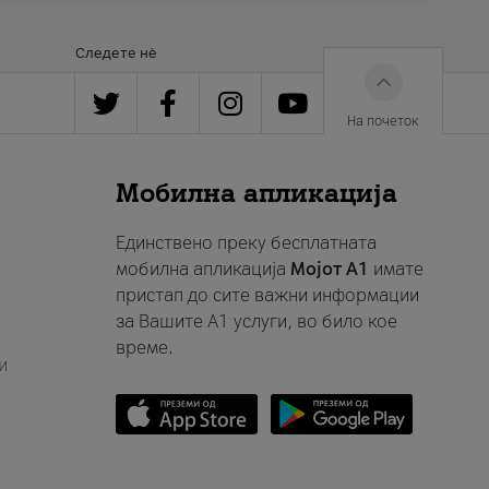
Следете нè
На почеток
Мобилна апликација
Единствено преку бесплатната
мобилна апликација
Мојот A1
имате
пристап до сите важни информации
за Вашите A1 услуги, во било кое
време.
и