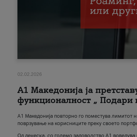
02.02.2026
А1 Македонија ја претста
функционалност „ Подари 
А1 Македонија повторно го поместува лимитот 
поврзување на корисниците преку своето портф
Од денеска, со големо задоволство А1 воведува 