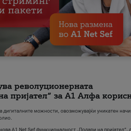
вува револуционерната
на пријател“ за А1 Алфа корис
на дигиталните можности, овозможувајќи уникатен начи
олио.
нова A1 Net Sef функционалност „Подари на пријател“, 