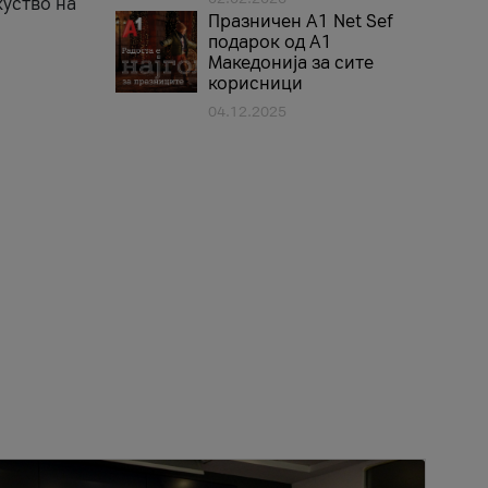
куство на
Празничен A1 Net Sеf
подарок од А1
Македонија за сите
корисници
04.12.2025