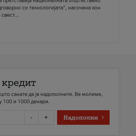
ја претставија националната општествено
говорно со технологијата“, насочена кон
свест...
 кредит
а што сакате да ја надополните. Ве молиме,
у 100 и 1000 денари.
-
+
Надополни