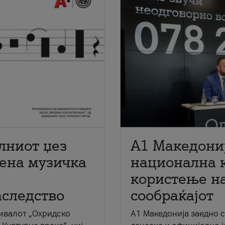
лниот џез
A1 Македони
мена музичка
национална 
користење на
аследство
сообраќајот
ивалот „Охридско
A1 Македонија заедно 