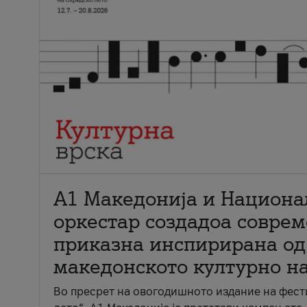
А1 Македонија и Национа
оркестар создадоа совре
приказна инспирирана од
македонското културно н
Во пресрет на овогодишното издание на фест