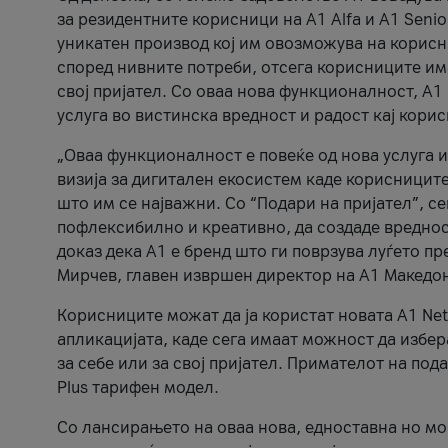
за резидентните корисници на А1 Alfa и A1 Senio
уникатен производ кој им овозможува на корисни
според нивните потреби, отсега корисниците има
свој пријател. Со оваа нова функционалност, А
услуга во вистинска вредност и радост кај кори
„Оваа функционалност е повеќе од нова услуга и
визија за дигитален екосистем каде корисниците
што им се најважни. Со “Подари на пријател”, с
пофлексибилно и креативно, да создаде вредност
доказ дека А1 е бренд што ги поврзува луѓето пр
Мирчев, главен извршен директор на А1 Македон
Корисниците можат да ја користат новата А1 Net
апликацијата, каде сега имаат можност да избера
за себе или за свој пријател. Примателот на пода
Plus тарифен модел.
Со лансирањето на оваа нова, едноставна но м