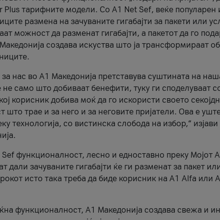
r Plus тарифните модели. Со A1 Net Sef, веќе популарен 
ците размена на зачуваните гигабајти за пакети или ус
ат можност да разменат гигабајти, а пакетот да го пода
1 Македонија создава искуства што ја трансформираат о
сниците.
 за нас во А1 Македонија претставува суштината на наш
 не само што добиваат бенефити, туку ги споделуваат с
екој корисник добива моќ да го искористи своето секојд
 што трае и за него и за неговите пријатели. Ова е ушт
еку технологија, со вистинска слобода на избор,“ изјави
ија.
 Sef функционалност, лесно и едноставно преку Мојот 
т дали зачуваните гигабајти ќе ги разменат за пакет ил
рокот исто така треба да биде корисник на А1 Alfa или A
оќна функционалност, А1 Македонија создава свежа и и