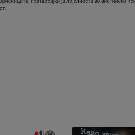
корисниците, претворајќи ја лојалноста во вистинско ис
ст.