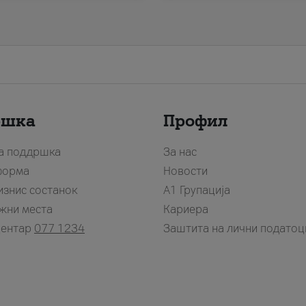
ршка
Профил
за поддршка
За нас
форма
Новости
изнис состанок
А1 Групација
жни места
Кариера
центар
077 1234
Заштита на лични податоц