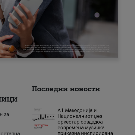
Последни новости
ници
А1 Македонија и
н за
Националниот џез
оркестар создадоа
современа музичка
приказна инспирирана
достапна