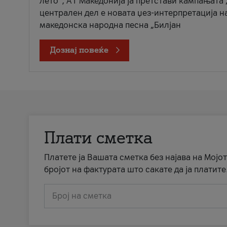
лето“, А1 Македонија ја претстави кампањата 
централен дел е новата џез-интерпретација н
македонска народна песна „Билјан
Дознај повеќе
Плати сметка
Платете ја Вашата сметка без најава на Мојот
бројот на фактурата што сакате да ја платите
Број на сметка