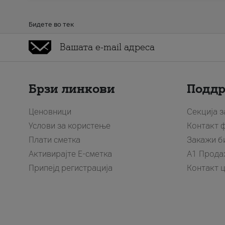
Бидете во тек
Брзи линкови
Подд
Ценовници
Секција 
Услови за користење
Контакт 
Плати сметка
Закажи б
Активирајте Е-сметка
A1 Прода
Припејд регистрација
Контакт 