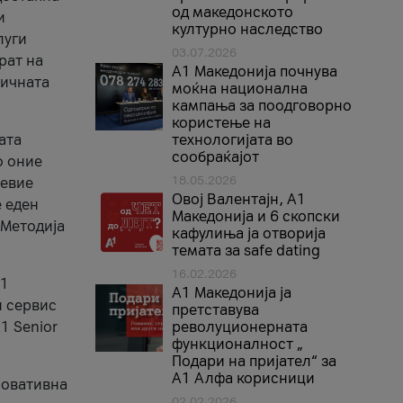
од македонското
и
културно наследство
луги
03.07.2026
рат на
A1 Македонија почнува
бичната
моќна национална
кампања за поодговорно
користење на
ата
технологијата во
сообраќајот
о оние
18.05.2026
невие
Овој Валентајн, A1
е еден
Македонија и 6 скопски
 Методија
кафулиња ја отворија
темата за safe dating
16.02.2026
А1
А1 Македонија ја
и сервис
претставува
1 Senior
револуционерната
функционалност „
Подари на пријател“ за
А1 Алфа корисници
новативна
02.02.2026