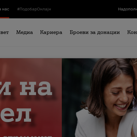
а нас
#ПодобарОнлајн
Надополн
свет
Медиа
Кариера
Броеви за донации
Кон