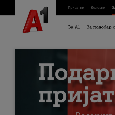
Приватни
Деловни
З
За А1
За подобар 