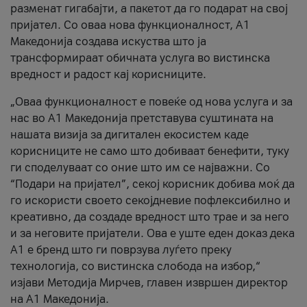
разменат гигабајти, а пакетот да го подарат на свој
пријател. Со оваа нова функционалност, А1
Македонија создава искуства што ја
трансформираат обичната услуга во вистинска
вредност и радост кај корисниците.
„Оваа функционалност е повеќе од нова услуга и за
нас во А1 Македонија претставува суштината на
нашата визија за дигитален екосистем каде
корисниците не само што добиваат бенефити, туку
ги споделуваат со оние што им се најважни. Со
“Подари на пријател”, секој корисник добива моќ да
го искористи своето секојдневие пофлексибилно и
креативно, да создаде вредност што трае и за него
и за неговите пријатели. Ова е уште еден доказ дека
А1 е бренд што ги поврзува луѓето преку
технологија, со вистинска слобода на избор,“
изјави Методија Мирчев, главен извршен директор
на А1 Македонија.