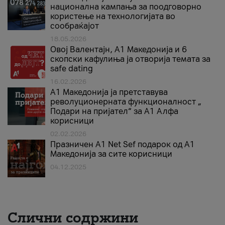
национална кампања за поодговорно
користење на технологијата во
сообраќајот
18.05.2026
Овој Валентајн, A1 Македонија и 6
скопски кафулиња ја отворија темата за
safe dating
16.02.2026
А1 Македонија ја претставува
револуционерната функционалност „
Подари на пријател“ за А1 Алфа
корисници
02.02.2026
Празничен A1 Net Sеf подарок од А1
Македонија за сите корисници
04.12.2025
Слични содржини