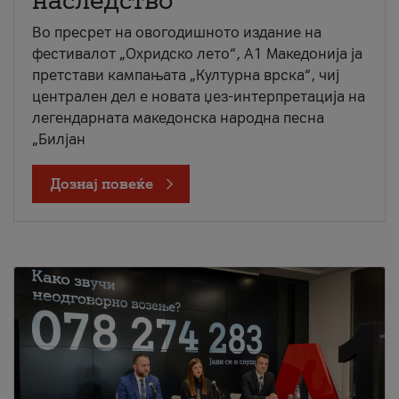
наследство
Во пресрет на овогодишното издание на
фестивалот „Охридско лето“, А1 Македонија ја
претстави кампањата „Културна врска“, чиј
централен дел е новата џез-интерпретација на
легендарната македонска народна песна
„Билјан
Дознај повеќе