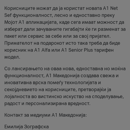
Корисниците можат да ја користат новата А1 Net
Sef функционалност, лесно и едноставно преку
Мојот А1 апликацијата, каде сега имаат можност да
изберат дали зачуваните гигабајти ќе ги разменат за
пакет или сервис за себе или за свој пријател.
Примателот на подарокот исто така треба да биде
корисник на А1 Alfa или A1 Senior Plus тарифен
модел.
Со лансирањето на оваа нова, едноставна но моќна
функционалност, А1 Македонија создава свежа и
иновативна врска помеѓу технологијата и
секојдневието на корисниците, претворајќи ја
лојалноста во вистинско искуство на споделување,
радост и персонализирана вредност.
Контакт за медиуми А1 Македонија:
Емилија Зографска