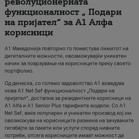
револуционерната
функционалност „ Подари
За нас
на пријател“ за А1 Алфа
#ПодобарОнлајн
корисници
А1 Македонија повторно го поместува лимитот на
дигиталните можности, овозможувајќи уникатен
начин за поврзување на корисниците преку своето
портфолио.
Од денеска, со големо задоволство А1 воведува
нова A1 Net Sef функционалност „Подари на
пријател“, достапна за резидентните корисници на
А1 Alfa и A1 Senior Plus тарифните модели. Со A1
Net Sef, веќе популарен и уникатен производ кој им
овозможува на корисниците размена на зачуваните
гигабајти за пакети или услуги според нивните
потреби, отсега корисниците имаат можност да