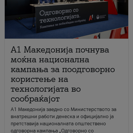
A1 Македонија почнува
моќна национална
кампања за поодговорно
користење на
технологијата во
сообраќајот
A1 Македонија заедно со Министерството за
внатрешни работи денеска и официјално ја
претставија националната општествено
одговорна кампања „Одговорно со