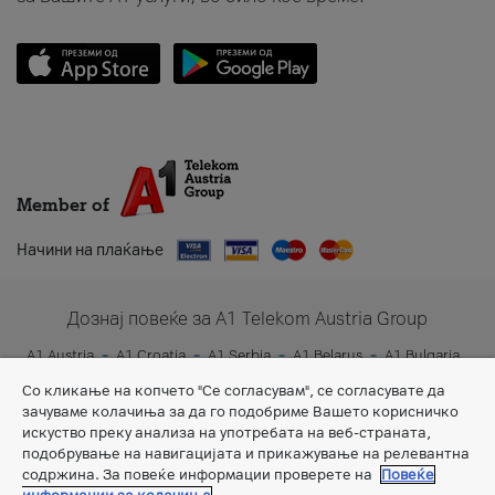
Member of
Начини на плаќање
Дознај повеќе за A1 Telekom Austria Group
A1 Austria
A1 Croatia
A1 Serbia
A1 Belarus
A1 Bulgaria
A1 Slovenia
A1 Digital
Со кликање на копчето "Се согласувам", се согласувате да
зачуваме колачиња за да го подобриме Вашето корисничко
искуство преку анализа на употребата на веб-страната,
подобрување на навигацијата и прикажување на релевантна
содржина. За повеќе информации проверете на
Повеќе