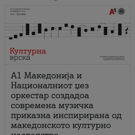
А1 Македонија и
Националниот џез
оркестар создадоа
современа музичка
приказна инспирирана од
македонското културно