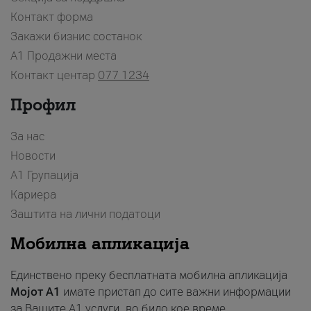
Контакт форма
Закажи бизнис состанок
A1 Продажни места
Контакт центар
077 1234
Профил
За нас
Новости
А1 Групација
Кариера
Заштита на лични податоци
Мобилна апликација
Единствено преку бесплатната мобилна апликација
Мојот A1
имате пристап до сите важни информации
за Вашите A1 услуги, во било кое време.