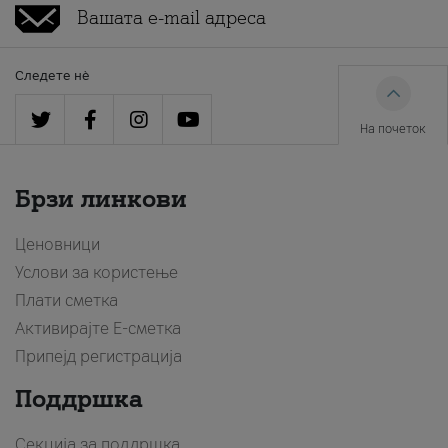
Следете нè
На почеток
Брзи линкови
Ценовници
Услови за користење
Плати сметка
Активирајте Е-сметка
Припејд регистрација
Поддршка
Секција за поддршка