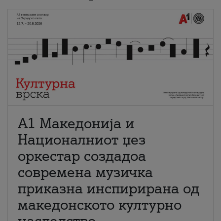
А1 Македонија и
Националниот џез
оркестар создадоа
современа музичка
приказна инспирирана од
македонското културно