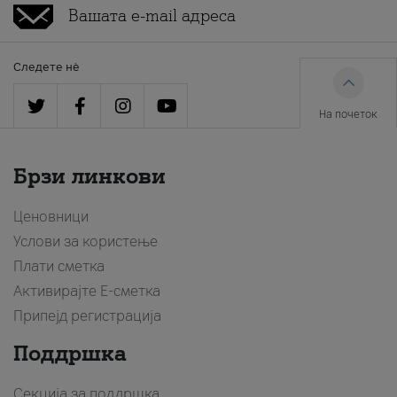
Следете нè
На почеток
Брзи линкови
Ценовници
Услови за користење
Плати сметка
Активирајте Е-сметка
Припејд регистрација
Поддршка
Секција за поддршка