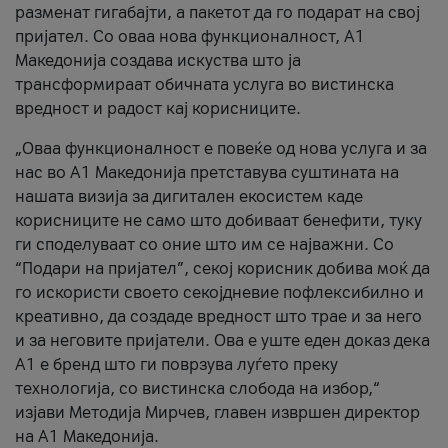
разменат гигабајти, а пакетот да го подарат на свој
пријател. Со оваа нова функционалност, А1
Македонија создава искуства што ја
трансформираат обичната услуга во вистинска
вредност и радост кај корисниците.
„Оваа функционалност е повеќе од нова услуга и за
нас во А1 Македонија претставува суштината на
нашата визија за дигитален екосистем каде
корисниците не само што добиваат бенефити, туку
ги споделуваат со оние што им се најважни. Со
“Подари на пријател”, секој корисник добива моќ да
го искористи своето секојдневие пофлексибилно и
креативно, да создаде вредност што трае и за него
и за неговите пријатели. Ова е уште еден доказ дека
А1 е бренд што ги поврзува луѓето преку
технологија, со вистинска слобода на избор,“
изјави Методија Мирчев, главен извршен директор
на А1 Македонија.