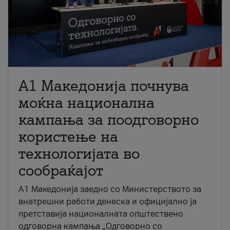
A1 Македонија почнува
моќна национална
кампања за поодговорно
користење на
технологијата во
сообраќајот
A1 Македонија заедно со Министерството за
внатрешни работи денеска и официјално ја
претставија националната општествено
одговорна кампања „Одговорно со