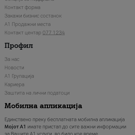
Контакт форма
Закажи бизнис состанок
A1 Продажни места
Контакт центар
077 1234
Профил
За нас
Новости
А1 Групација
Кариера
Заштита на лични податоци
Мобилна апликација
Единствено преку бесплатната мобилна апликација
Мојот A1
имате пристап до сите важни информации
за Вашите A1 услуги, во било кое време.