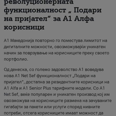
револуционерната
функционалност „ Подари
За нас
на пријател“ за А1 Алфа
#ПодобарОнлајн
корисници
А1 Македонија повторно го поместува лимитот на
дигиталните можности, овозможувајќи уникатен
начин за поврзување на корисниците преку своето
портфолио.
Од денеска, со големо задоволство А1 воведува
нова A1 Net Sef функционалност „Подари на
пријател“, достапна за резидентните корисници на
А1 Alfa и A1 Senior Plus тарифните модели. Со A1
Net Sef, веќе популарен и уникатен производ кој им
овозможува на корисниците размена на зачуваните
гигабајти за пакети или услуги според нивните
потреби, отсега корисниците имаат можност да