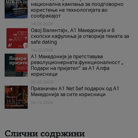
национална кампања за поодговорно
користење на технологијата во
сообраќајот
18.05.2026
Овој Валентајн, A1 Македонија и 6
скопски кафулиња ја отворија темата за
safe dating
16.02.2026
А1 Македонија ја претставува
револуционерната функционалност „
Подари на пријател“ за А1 Алфа
корисници
02.02.2026
Празничен A1 Net Sеf подарок од А1
Македонија за сите корисници
04.12.2025
Слични содржини