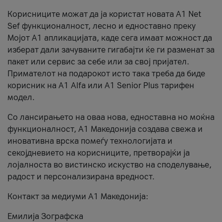
Корисниците можат да ја користат новата А1 Net
Sef функционалност, лесно и едноставно преку
Мојот А1 апликацијата, каде сега имаат можност да
изберат дали зачуваните гигабајти ќе ги разменат за
пакет или сервис за себе или за свој пријател.
Примателот на подарокот исто така треба да биде
корисник на А1 Alfa или A1 Senior Plus тарифен
модел.
Со лансирањето на оваа нова, едноставна но моќна
функционалност, А1 Македонија создава свежа и
иновативна врска помеѓу технологијата и
секојдневието на корисниците, претворајќи ја
лојалноста во вистинско искуство на споделување,
радост и персонализирана вредност.
Контакт за медиуми А1 Македонија:
Емилија Зографска