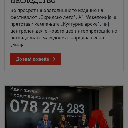
наследство
Во пресрет на овогодишното издание на
фестивалот „Охридско лето“, А1 Македонија ја
претстави кампањата „Културна врска“, чиј
централен дел е новата џез-интерпретација на
легендарната македонска народна песна
„Билјан
Дознај повеќе