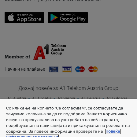
Member of
Начини на плаќање
Дознај повеќе за A1 Telekom Austria Group
A1 Austria
A1 Croatia
A1 Serbia
A1 Belarus
A1 Bulgaria
A1 Slovenia
A1 Digital
Со кликање на копчето "Се согласувам", се согласувате да
зачуваме колачиња за да го подобриме Вашето корисничко
искуство преку анализа на употребата на веб-страната,
подобрување на навигацијата и прикажување на релевантна
содржина. За повеќе информации проверете на
Повеќе