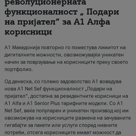
револуционерната
функционалност „ Подари
За нас
на пријател“ за А1 Алфа
#ПодобарОнлајн
корисници
А1 Македонија повторно го поместува лимитот на
дигиталните можности, овозможувајќи уникатен
начин за поврзување на корисниците преку своето
портфолио.
Од денеска, со големо задоволство А1 воведува
нова A1 Net Sef функционалност „Подари на
пријател“, достапна за резидентните корисници на
А1 Alfa и A1 Senior Plus тарифните модели. Со A1
Net Sef, веќе популарен и уникатен производ кој им
овозможува на корисниците размена на зачуваните
гигабајти за пакети или услуги според нивните
потреби, отсега корисниците имаат можност да