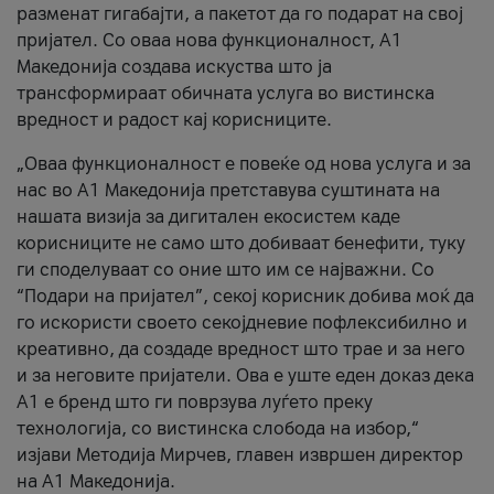
разменат гигабајти, а пакетот да го подарат на свој
пријател. Со оваа нова функционалност, А1
Македонија создава искуства што ја
трансформираат обичната услуга во вистинска
вредност и радост кај корисниците.
„Оваа функционалност е повеќе од нова услуга и за
нас во А1 Македонија претставува суштината на
нашата визија за дигитален екосистем каде
корисниците не само што добиваат бенефити, туку
ги споделуваат со оние што им се најважни. Со
“Подари на пријател”, секој корисник добива моќ да
го искористи своето секојдневие пофлексибилно и
креативно, да создаде вредност што трае и за него
и за неговите пријатели. Ова е уште еден доказ дека
А1 е бренд што ги поврзува луѓето преку
технологија, со вистинска слобода на избор,“
изјави Методија Мирчев, главен извршен директор
на А1 Македонија.