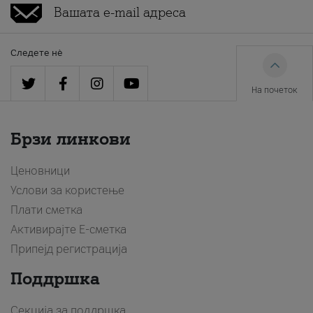
Следете нè
На почеток
Брзи линкови
Ценовници
Услови за користење
Плати сметка
Активирајте Е-сметка
Припејд регистрација
Поддршка
Секција за поддршка