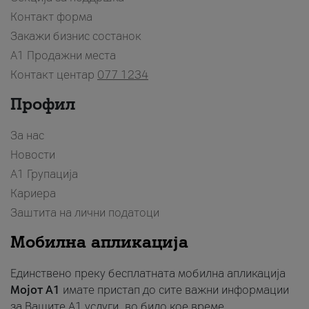
Контакт форма
Закажи бизнис состанок
A1 Продажни места
Контакт центар
077 1234
Профил
За нас
Новости
А1 Групација
Кариера
Заштита на лични податоци
Мобилна апликација
Единствено преку бесплатната мобилна апликација
Мојот A1
имате пристап до сите важни информации
за Вашите A1 услуги, во било кое време.