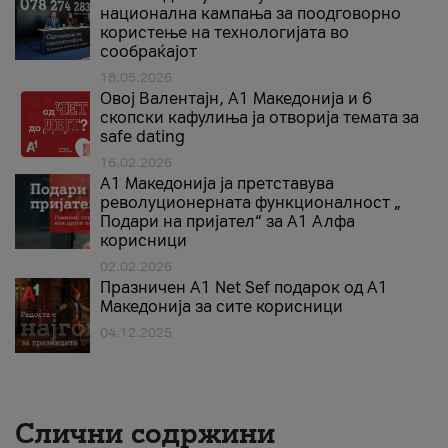
национална кампања за поодговорно
користење на технологијата во
сообраќајот
18.05.2026
Овој Валентајн, A1 Македонија и 6
скопски кафулиња ја отворија темата за
safe dating
16.02.2026
А1 Македонија ја претставува
револуционерната функционалност „
Подари на пријател“ за А1 Алфа
корисници
02.02.2026
Празничен A1 Net Sеf подарок од А1
Македонија за сите корисници
04.12.2025
Слични содржини