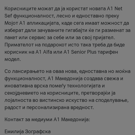
Корисниците можат да ја користат новата А1 Net
Sef функционалност, лесно и едноставно преку
Мојот А1 апликацијата, каде сега имаат можност да
изберат дали зачуваните гигабајти ќе ги разменат за
пакет или сервис за себе или за свој пријател.
Примателот на подарокот исто така треба да биде
корисник на А1 Alfa или A1 Senior Plus тарифен
модел.
Со лансирањето на оваа нова, едноставна но моќна
функционалност, А1 Македонија создава свежа и
иновативна врска помеѓу технологијата и
секојдневието на корисниците, претворајќи ја
лојалноста во вистинско искуство на споделување,
радост и персонализирана вредност.
Контакт за медиуми А1 Македонија:
Емилија Зографска