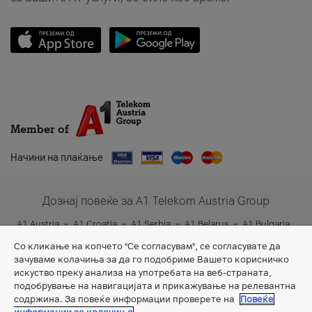
Member of
Начини на плаќање
Дознај повеќе за A1 Telekom Austria Group
A1 Austria
A1 Croatia
A1 Serbia
A1 Belarus
A1 Bulgaria
A1 Slovenia
A1 Digital
Со кликање на копчето "Се согласувам", се согласувате да
зачуваме колачиња за да го подобриме Вашето корисничко
искуство преку анализа на употребата на веб-страната,
подобрување на навигацијата и прикажување на релевантна
содржина. За повеќе информации проверете на
Повеќе