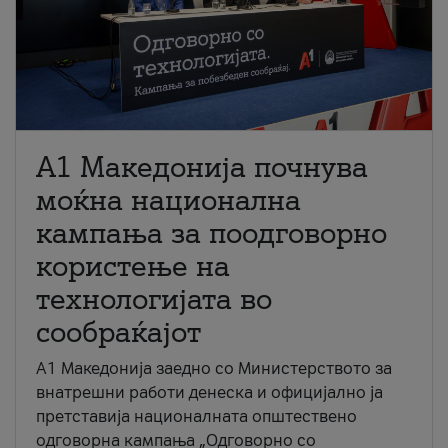
A1 Македонија почнува
моќна национална
кампања за поодговорно
користење на
технологијата во
сообраќајот
A1 Македонија заедно со Министерството за
внатрешни работи денеска и официјално ја
претставија националната општествено
одговорна кампања „Одговорно со