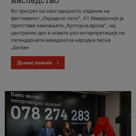
наследство
Во пресрет на овогодишното издание на
фестивалот „Охридско лето“, А1 Македонија ја
претстави кампањата „Културна врска“, чиј
централен дел е новата џез-интерпретација на
легендарната македонска народна песна
„Билјан
Дознај повеќе