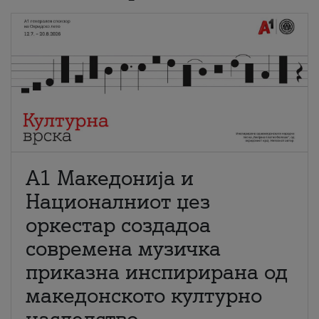
А1 Македонија и
Националниот џез
оркестар создадоа
современа музичка
приказна инспирирана од
македонското културно