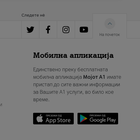
Следете нè
На почеток
Мобилна апликација
Единствено преку бесплатната
мобилна апликација
Мојот A1
имате
пристап до сите важни информации
за Вашите A1 услуги, во било кое
време.
и