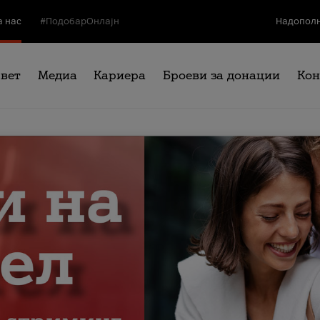
а нас
#ПодобарОнлајн
Надополн
свет
Медиа
Кариера
Броеви за донации
Кон