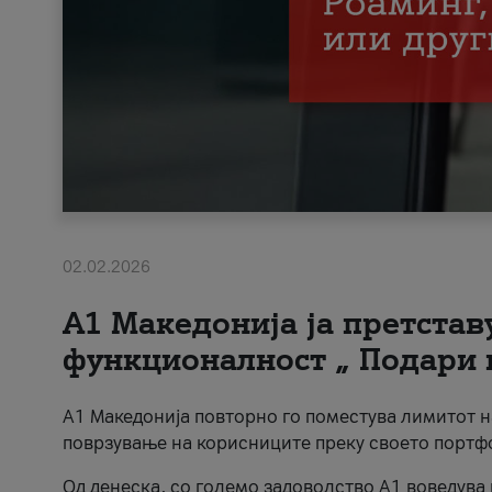
02.02.2026
А1 Македонија ја претста
функционалност „ Подари 
А1 Македонија повторно го поместува лимитот 
поврзување на корисниците преку своето портф
Од денеска, со големо задоволство А1 воведува 