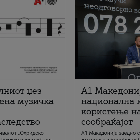
лниот џез
A1 Македони
мена музичка
национална 
користење на
аследство
сообраќајот
ивалот „Охридско
A1 Македонија заедно 