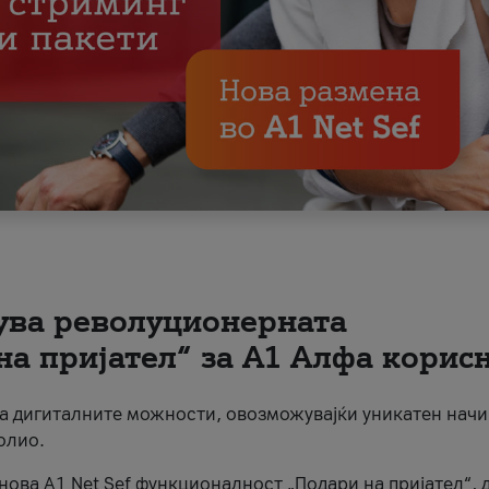
вува револуционерната
на пријател“ за А1 Алфа корис
на дигиталните можности, овозможувајќи уникатен начи
олио.
нова A1 Net Sef функционалност „Подари на пријател“, 