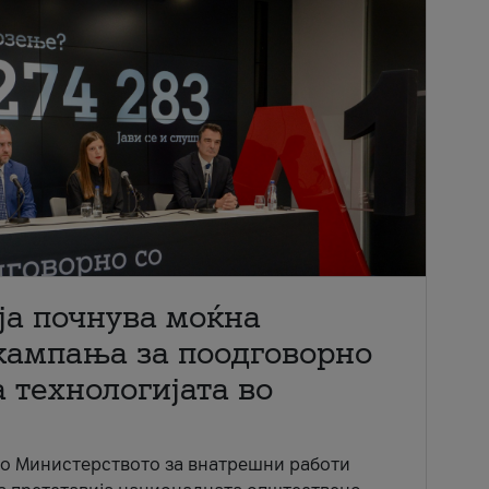
ја почнува моќна
кампања за поодговорно
 технологијата во
со Министерството за внатрешни работи