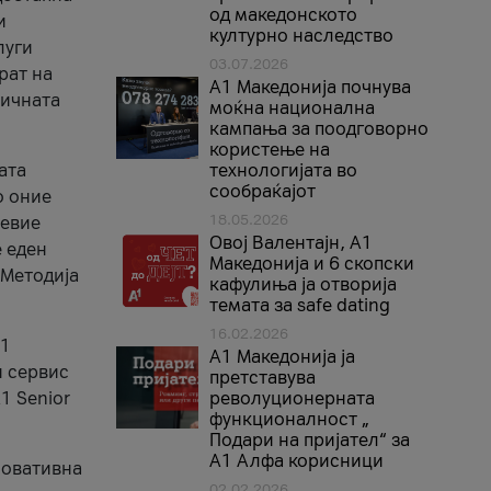
од македонското
и
културно наследство
луги
03.07.2026
рат на
A1 Македонија почнува
бичната
моќна национална
кампања за поодговорно
користење на
ата
технологијата во
сообраќајот
о оние
18.05.2026
невие
Овој Валентајн, A1
е еден
Македонија и 6 скопски
 Методија
кафулиња ја отворија
темата за safe dating
16.02.2026
А1
А1 Македонија ја
и сервис
претставува
1 Senior
револуционерната
функционалност „
Подари на пријател“ за
А1 Алфа корисници
новативна
02.02.2026