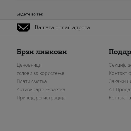
Бидете во тек
Брзи линкови
Подд
Ценовници
Секција 
Услови за користење
Контакт 
Плати сметка
Закажи б
Активирајте Е-сметка
A1 Прода
Припејд регистрација
Контакт 