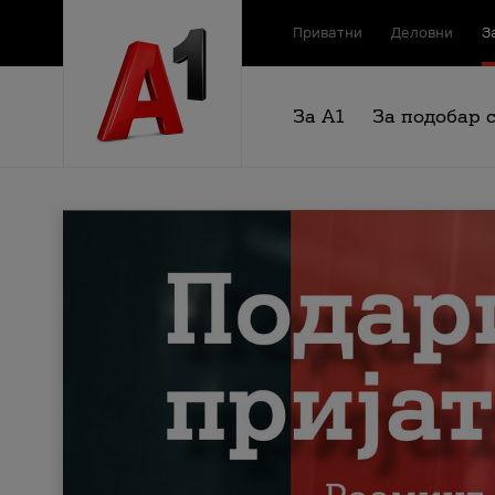
Приватни
Деловни
З
За А1
За подобар 