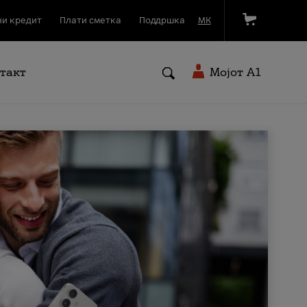
и кредит
Плати сметка
Поддршка
МК
такт
Мојот A1