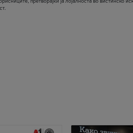
корисниците, претворајќи ја лојалноста во вистинско ис
ст.