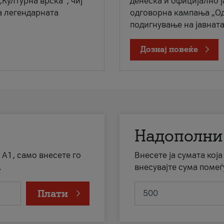
„Културна врска“, чиј
денеска и официјално 
а легендарната
одговорна кампања „Од
подигнување на јавната 
Дознај повеќе
Надополни
 А1, само внесете го
Внесете ја сумата кој
.
внесувајте сума помеѓ
Плати