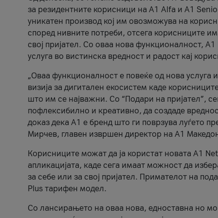
за резидентните корисници на А1 Alfa и A1 Senio
уникатен производ кој им овозможува на корисни
според нивните потреби, отсега корисниците има
свој пријател. Со оваа нова функционалност, А
услуга во вистинска вредност и радост кај кори
„Оваа функционалност е повеќе од нова услуга и
визија за дигитален екосистем каде корисниците
што им се најважни. Со “Подари на пријател”, с
пофлексибилно и креативно, да создаде вредност
доказ дека А1 е бренд што ги поврзува луѓето пр
Мирчев, главен извршен директор на А1 Македон
Корисниците можат да ја користат новата А1 Net
апликацијата, каде сега имаат можност да избера
за себе или за свој пријател. Примателот на пода
Plus тарифен модел.
Со лансирањето на оваа нова, едноставна но м