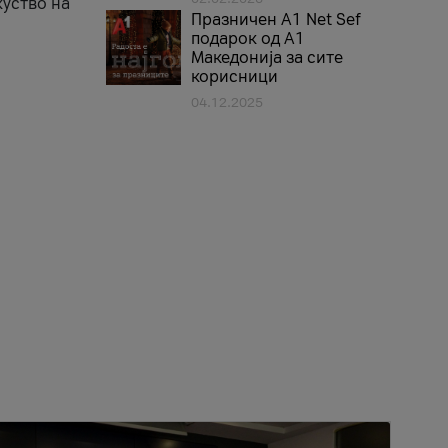
куство на
Празничен A1 Net Sеf
подарок од А1
Македонија за сите
корисници
04.12.2025