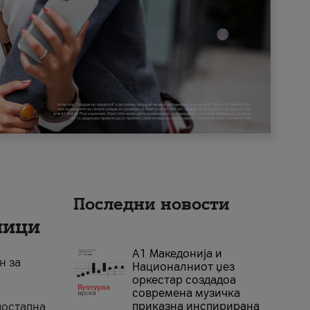
Последни новости
ници
А1 Македонија и
н за
Националниот џез
оркестар создадоа
современа музичка
приказна инспирирана
достапна