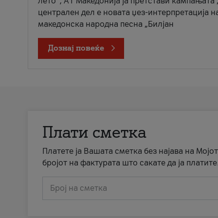
лето“, А1 Македонија ја претстави кампањата 
централен дел е новата џез-интерпретација н
македонска народна песна „Билјан
Дознај повеќе
Плати сметка
Платете ја Вашата сметка без најава на Мојот
бројот на фактурата што сакате да ја платите
Број на сметка