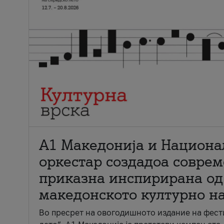
А1 Македонија и Национа
оркестар создадоа совре
приказна инспирирана од
македонското културно н
Во пресрет на овогодишното издание на фест