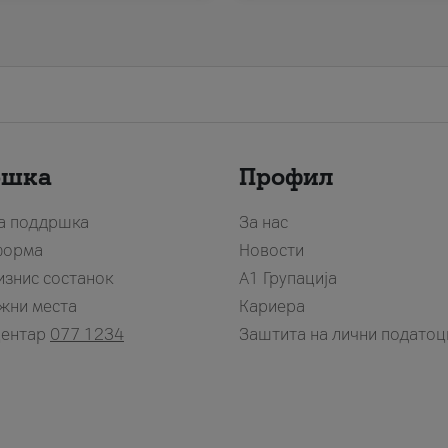
ршка
Профил
за поддршка
За нас
форма
Новости
изнис состанок
А1 Групација
жни места
Кариера
центар
077 1234
Заштита на лични податоц