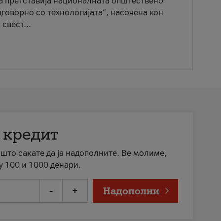
ја претставија националната општествено
говорно со технологијата“, насочена кон
свест...
 кредит
а што сакате да ја надополните. Ве молиме,
у 100 и 1000 денари.
-
+
Надополни