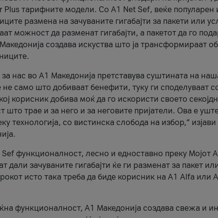
r Plus тарифните модели. Со A1 Net Sef, веќе популарен 
ците размена на зачуваните гигабајти за пакети или ус
ат можност да разменат гигабајти, а пакетот да го пода
1 Македонија создава искуства што ја трансформираат о
сниците.
 за нас во А1 Македонија претставува суштината на наш
 не само што добиваат бенефити, туку ги споделуваат с
екој корисник добива моќ да го искористи своето секојд
 што трае и за него и за неговите пријатели. Ова е ушт
еку технологија, со вистинска слобода на избор,“ изјави
ија.
 Sef функционалност, лесно и едноставно преку Мојот 
т дали зачуваните гигабајти ќе ги разменат за пакет ил
рокот исто така треба да биде корисник на А1 Alfa или A
оќна функционалност, А1 Македонија создава свежа и и