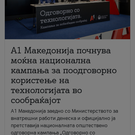
A1 Македонија почнува
моќна национална
кампања за поодговорно
користење на
технологијата во
сообраќајот
A1 Македонија заедно со Министерството за
внатрешни работи денеска и официјално ја
претставија националната општествено
одговорна кампања „Одговорно со