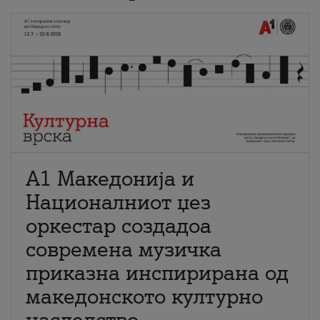
А1 Македонија и
Националниот џез
оркестар создадоа
современа музичка
приказна инспирирана од
македонското културно