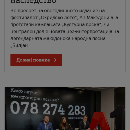
наследство
Во пресрет на овогодишното издание на
фестивалот „Охридско лето“, А1 Македонија ја
претстави кампањата „Културна врска“, чиј
централен дел е новата џез-интерпретација на
легендарната македонска народна песна
„Билјан
Дознај повеќе