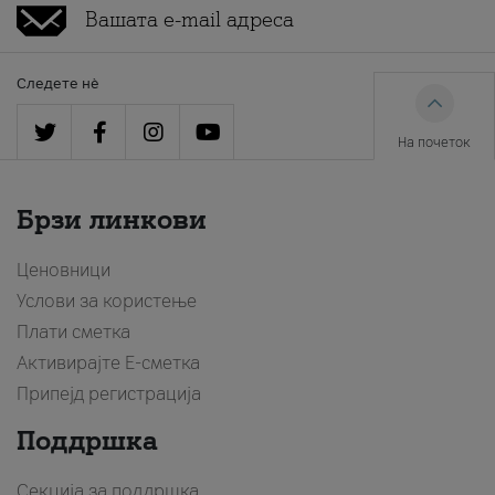
Следете нè
На почеток
Брзи линкови
Ценовници
Услови за користење
Плати сметка
Активирајте Е-сметка
Припејд регистрација
Поддршка
Секција за поддршка