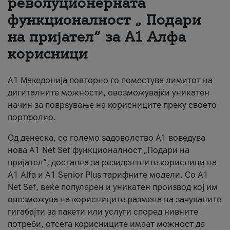
револуционерната
функционалност „ Подари
За нас
на пријател“ за А1 Алфа
#ПодобарОнлајн
корисници
А1 Македонија повторно го поместува лимитот на
дигиталните можности, овозможувајќи уникатен
начин за поврзување на корисниците преку своето
портфолио.
Од денеска, со големо задоволство А1 воведува
нова A1 Net Sef функционалност „Подари на
пријател“, достапна за резидентните корисници на
А1 Alfa и A1 Senior Plus тарифните модели. Со A1
Net Sef, веќе популарен и уникатен производ кој им
овозможува на корисниците размена на зачуваните
гигабајти за пакети или услуги според нивните
потреби, отсега корисниците имаат можност да