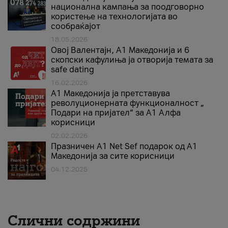
национална кампања за поодговорно
користење на технологијата во
сообраќајот
18.05.2026
Овој Валентајн, A1 Македонија и 6
скопски кафулиња ја отворија темата за
safe dating
16.02.2026
А1 Македонија ја претставува
револуционерната функционалност „
Подари на пријател“ за А1 Алфа
корисници
02.02.2026
Празничен A1 Net Sеf подарок од А1
Македонија за сите корисници
04.12.2025
Слични содржини