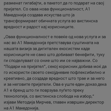
разменат гигабајти, а пакетот да го подарат на свој
пријател. Со оваа нова функционалност, А1
Македонија создава искуства што ја
трансформираат обичната услуга во вистинска
вредност и радост кај корисниците.
„Оваа функционалност е повеќе од нова услуга и за
нас во А1 Македонија претставува суштината на
нашата визија за дигитален екосистем каде
корисниците не само што добиваат бенефити, туку
ги споделуваат со оние што им се најважни. Со
“Подари на пријател”, секој корисник добива моќ да
го искористи своето секојдневие пофлексибилно и
креативно, да создаде вредност што трае и за него
и за неговите пријатели. Ова е уште еден доказ дека
А1 е бренд што ги поврзува луѓето преку
технологија, со вистинска слобода на избор,“
изјави Методија Мирчев, главен извршен директор
на А1 Македонија.