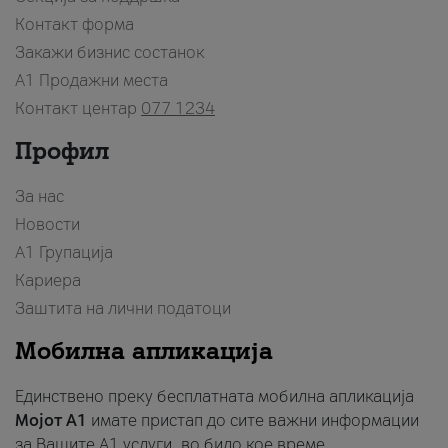
Контакт форма
Закажи бизнис состанок
A1 Продажни места
Контакт центар
077 1234
Профил
За нас
Новости
А1 Групација
Кариера
Заштита на лични податоци
Мобилна апликација
Единствено преку бесплатната мобилна апликација
Мојот A1
имате пристап до сите важни информации
за Вашите A1 услуги, во било кое време.