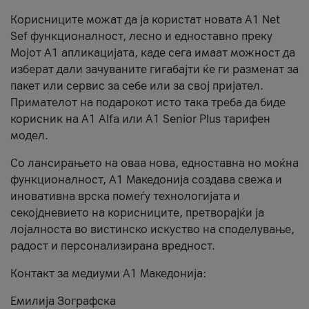
Корисниците можат да ја користат новата А1 Net
Sef функционалност, лесно и едноставно преку
Мојот А1 апликацијата, каде сега имаат можност да
изберат дали зачуваните гигабајти ќе ги разменат за
пакет или сервис за себе или за свој пријател.
Примателот на подарокот исто така треба да биде
корисник на А1 Alfa или A1 Senior Plus тарифен
модел.
Со лансирањето на оваа нова, едноставна но моќна
функционалност, А1 Македонија создава свежа и
иновативна врска помеѓу технологијата и
секојдневието на корисниците, претворајќи ја
лојалноста во вистинско искуство на споделување,
радост и персонализирана вредност.
Контакт за медиуми А1 Македонија:
Емилија Зографска