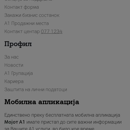
Контакт форма
Закажи бизнис состанок
A1 Продажни места
Контакт центар
077 1234
Профил
За нас
Новости
А1 Групација
Кариера
Заштита на лични податоци
Мобилна апликација
Единствено преку бесплатната мобилна апликација
Мојот A1
имате пристап до сите важни информации
за Вашите A1 услуги, во било кое време.