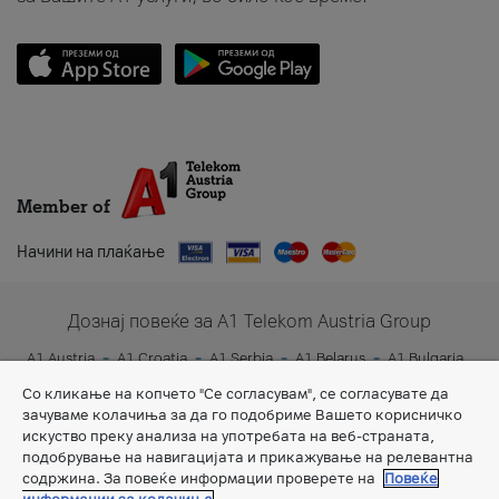
Member of
Начини на плаќање
Дознај повеќе за A1 Telekom Austria Group
A1 Austria
A1 Croatia
A1 Serbia
A1 Belarus
A1 Bulgaria
A1 Slovenia
A1 Digital
Со кликање на копчето "Се согласувам", се согласувате да
зачуваме колачиња за да го подобриме Вашето корисничко
искуство преку анализа на употребата на веб-страната,
подобрување на навигацијата и прикажување на релевантна
содржина. За повеќе информации проверете на
Повеќе