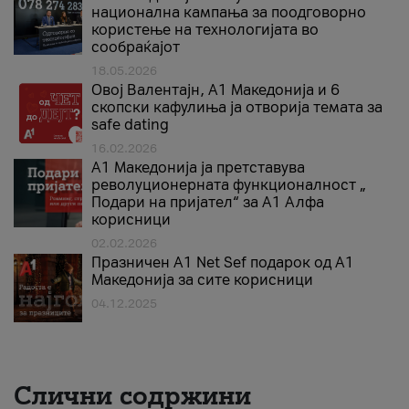
национална кампања за поодговорно
користење на технологијата во
сообраќајот
18.05.2026
Овој Валентајн, A1 Македонија и 6
скопски кафулиња ја отворија темата за
safe dating
16.02.2026
А1 Македонија ја претставува
револуционерната функционалност „
Подари на пријател“ за А1 Алфа
корисници
02.02.2026
Празничен A1 Net Sеf подарок од А1
Македонија за сите корисници
04.12.2025
Слични содржини