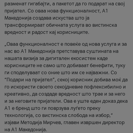
разменат гигабајти, а пакетот да го подарат на свој
пријател. Со оваа нова функционалност, А1
Македонија создава искуства што ја
трансформираат обичната услуга во вистинска
вредност и радост кај корисниците.
„Оваа функционалност е повеќе од нова услуга и за
нас во А1 Македонија претставува суштината на
нашата визија за дигитален екосистем каде
корисниците не само што добиваат бенефити, туку
ги споделуваат со оние што им се најважни. Со
“Подари на пријател”, секој корисник добива моќ да
го искористи своето секојдневие пофлексибилно и
креативно, да создаде вредност што трае и за него
и за неговите пријатели. Ова е уште еден доказ дека
А1 е бренд што ги поврзува луѓето преку
технологија, со вистинска слобода на избор,“
изјави Методија Мирчев, главен извршен директор
на А1 Македонија.