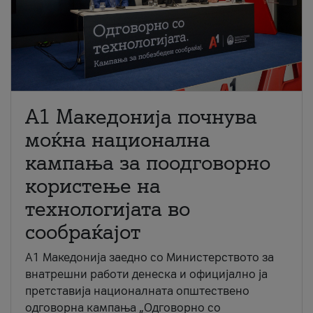
A1 Македонија почнува
моќна национална
кампања за поодговорно
користење на
технологијата во
сообраќајот
A1 Македонија заедно со Министерството за
внатрешни работи денеска и официјално ја
претставија националната општествено
одговорна кампања „Одговорно со