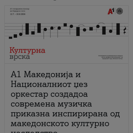
А1 Македонија и
Националниот џез
оркестар создадоа
современа музичка
приказна инспирирана од
македонското културно