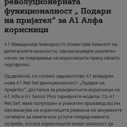
револуционерната
функционалност „ Подари
За нас
на пријател“ за А1 Алфа
#ПодобарОнлајн
корисници
А1 Македонија повторно го поместува лимитот на
дигиталните можности, овозможувајќи уникатен
начин за поврзување на корисниците преку своето
портфолио.
Од денеска, со големо задоволство А1 воведува
нова A1 Net Sef функционалност „Подари на
пријател“, достапна за резидентните корисници на
А1 Alfa и A1 Senior Plus тарифните модели. Со A1
Net Sef, веќе популарен и уникатен производ кој им
овозможува на корисниците размена на зачуваните
гигабајти за пакети или услуги според нивните
потреби, отсега корисниците имаат можност да