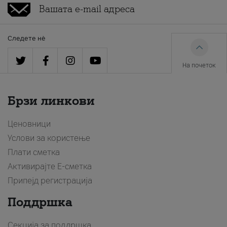
Следете нè
На почеток
Брзи линкови
Ценовници
Услови за користење
Плати сметка
Активирајте Е-сметка
Припејд регистрација
Поддршка
Секција за поддршка