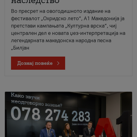
наследство
Во пресрет на овогодишното издание на
фестивалот „Охридско лето“, А1 Македонија ја
претстави кампањата „Културна врска“, чиј
централен дел е новата џез-интерпретација на
легендарната македонска народна песна
„Билјан
Дознај повеќе