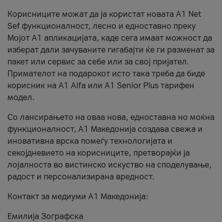
Корисниците можат да ја користат новата А1 Net
Sef функционалност, лесно и едноставно преку
Мојот А1 апликацијата, каде сега имаат можност да
изберат дали зачуваните гигабајти ќе ги разменат за
пакет или сервис за себе или за свој пријател.
Примателот на подарокот исто така треба да биде
корисник на А1 Alfa или A1 Senior Plus тарифен
модел.
Со лансирањето на оваа нова, едноставна но моќна
функционалност, А1 Македонија создава свежа и
иновативна врска помеѓу технологијата и
секојдневието на корисниците, претворајќи ја
лојалноста во вистинско искуство на споделување,
радост и персонализирана вредност.
Контакт за медиуми А1 Македонија:
Емилија Зографска