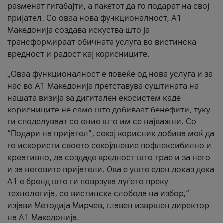
разменат гигабајти, а пакетот да го подарат на свој
пријател. Со оваа нова функционалност, А1
Македонија создава искуства што ја
трансформираат обичната услуга во вистинска
вредност и радост кај корисниците.
„Оваа функционалност е повеќе од нова услуга и за
нас во А1 Македонија претставува суштината на
нашата визија за дигитален екосистем каде
корисниците не само што добиваат бенефити, туку
ги споделуваат со оние што им се најважни. Со
“Подари на пријател”, секој корисник добива моќ да
го искористи своето секојдневие пофлексибилно и
креативно, да создаде вредност што трае и за него
и за неговите пријатели. Ова е уште еден доказ дека
А1 е бренд што ги поврзува луѓето преку
технологија, со вистинска слобода на избор,“
изјави Методија Мирчев, главен извршен директор
на А1 Македонија.