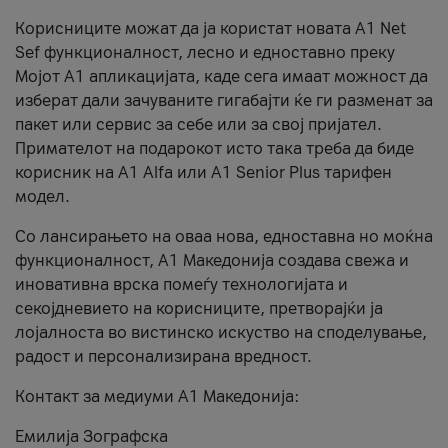
Корисниците можат да ја користат новата А1 Net
Sef функционалност, лесно и едноставно преку
Мојот А1 апликацијата, каде сега имаат можност да
изберат дали зачуваните гигабајти ќе ги разменат за
пакет или сервис за себе или за свој пријател.
Примателот на подарокот исто така треба да биде
корисник на А1 Alfa или A1 Senior Plus тарифен
модел.
Со лансирањето на оваа нова, едноставна но моќна
функционалност, А1 Македонија создава свежа и
иновативна врска помеѓу технологијата и
секојдневието на корисниците, претворајќи ја
лојалноста во вистинско искуство на споделување,
радост и персонализирана вредност.
Контакт за медиуми А1 Македонија:
Емилија Зографска