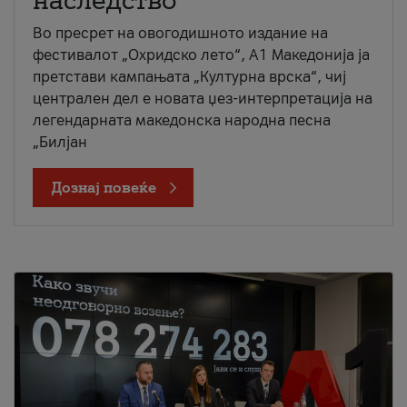
наследство
Во пресрет на овогодишното издание на
фестивалот „Охридско лето“, А1 Македонија ја
претстави кампањата „Културна врска“, чиј
централен дел е новата џез-интерпретација на
легендарната македонска народна песна
„Билјан
Дознај повеќе