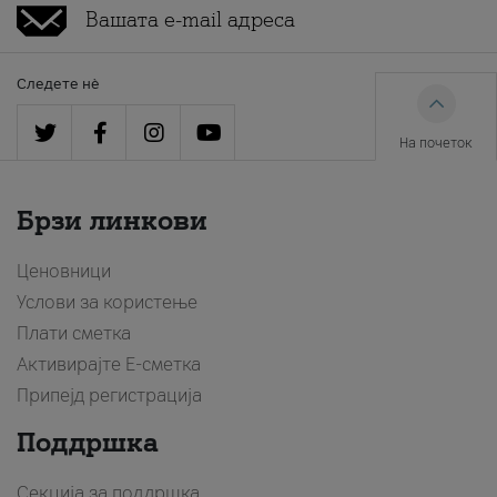
Следете нè
На почеток
Брзи линкови
Ценовници
Услови за користење
Плати сметка
Активирајте Е-сметка
Припејд регистрација
Поддршка
Секција за поддршка