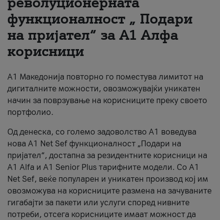
револуционерната
функционалност „ Подари
За нас
на пријател“ за А1 Алфа
#ПодобарОнлајн
корисници
А1 Македонија повторно го поместува лимитот на
дигиталните можности, овозможувајќи уникатен
начин за поврзување на корисниците преку своето
портфолио.
Од денеска, со големо задоволство А1 воведува
нова A1 Net Sef функционалност „Подари на
пријател“, достапна за резидентните корисници на
А1 Alfa и A1 Senior Plus тарифните модели. Со A1
Net Sef, веќе популарен и уникатен производ кој им
овозможува на корисниците размена на зачуваните
гигабајти за пакети или услуги според нивните
потреби, отсега корисниците имаат можност да