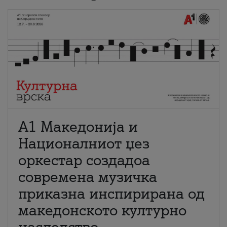
А1 Македонија и
Националниот џез
оркестар создадоа
современа музичка
приказна инспирирана од
македонското културно