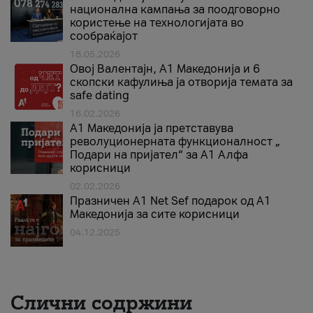
национална кампања за поодговорно
користење на технологијата во
сообраќајот
18.05.2026
Овој Валентајн, A1 Македонија и 6
скопски кафулиња ја отворија темата за
safe dating
16.02.2026
А1 Македонија ја претставува
револуционерната функционалност „
Подари на пријател“ за А1 Алфа
корисници
02.02.2026
Празничен A1 Net Sеf подарок од А1
Македонија за сите корисници
04.12.2025
Слични содржини