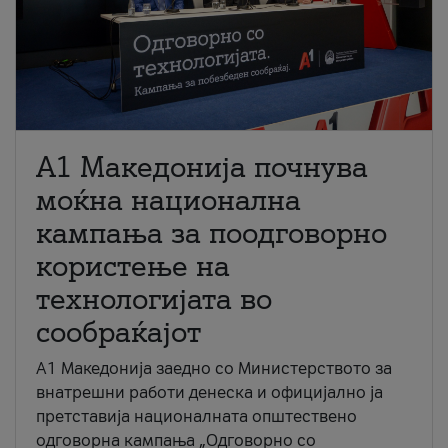
A1 Македонија почнува
моќна национална
кампања за поодговорно
користење на
технологијата во
сообраќајот
A1 Македонија заедно со Министерството за
внатрешни работи денеска и официјално ја
претставија националната општествено
одговорна кампања „Одговорно со