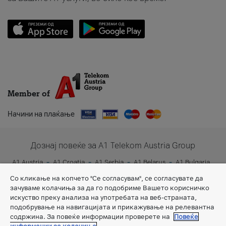
Member of
Начини на плаќање
Дознај повеќе за A1 Telekom Austria Group
A1 Austria
A1 Croatia
A1 Serbia
A1 Belarus
A1 Bulgaria
A1 Slovenia
A1 Digital
Со кликање на копчето "Се согласувам", се согласувате да
зачуваме колачиња за да го подобриме Вашето корисничко
искуство преку анализа на употребата на веб-страната,
подобрување на навигацијата и прикажување на релевантна
содржина. За повеќе информации проверете на
Повеќе