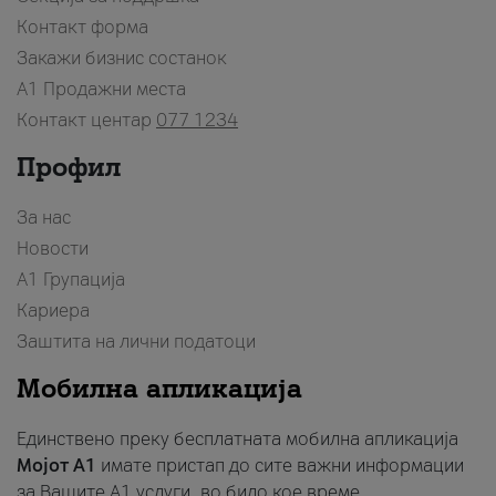
Контакт форма
Закажи бизнис состанок
A1 Продажни места
Контакт центар
077 1234
Профил
За нас
Новости
А1 Групација
Кариера
Заштита на лични податоци
Мобилна апликација
Единствено преку бесплатната мобилна апликација
Мојот A1
имате пристап до сите важни информации
за Вашите A1 услуги, во било кое време.