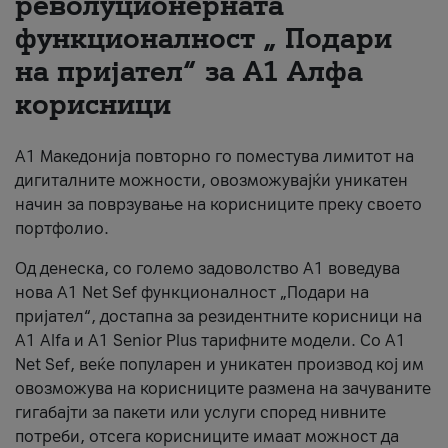
револуционерната
функционалност „ Подари
За нас
на пријател“ за А1 Алфа
#ПодобарОнлајн
корисници
А1 Македонија повторно го поместува лимитот на
дигиталните можности, овозможувајќи уникатен
начин за поврзување на корисниците преку своето
портфолио.
Од денеска, со големо задоволство А1 воведува
нова A1 Net Sef функционалност „Подари на
пријател“, достапна за резидентните корисници на
А1 Alfa и A1 Senior Plus тарифните модели. Со A1
Net Sef, веќе популарен и уникатен производ кој им
овозможува на корисниците размена на зачуваните
гигабајти за пакети или услуги според нивните
потреби, отсега корисниците имаат можност да