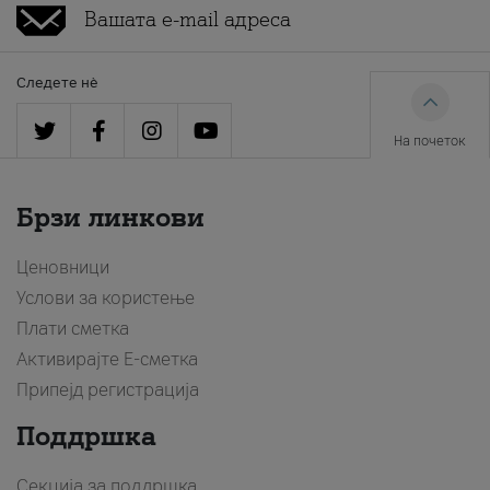
Следете нè
На почеток
Брзи линкови
Ценовници
Услови за користење
Плати сметка
Активирајте Е-сметка
Припејд регистрација
Поддршка
Секција за поддршка