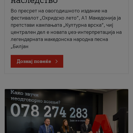
наследство
Во пресрет на овогодишното издание на
фестивалот „Охридско лето“, А1 Македонија ја
претстави кампањата „Културна врска“, чиј
централен дел е новата џез-интерпретација на
легендарната македонска народна песна
„Билјан
Дознај повеќе