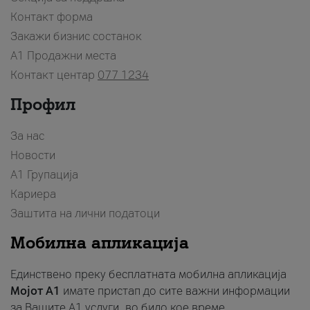
Контакт форма
Закажи бизнис состанок
A1 Продажни места
Контакт центар
077 1234
Профил
За нас
Новости
А1 Групација
Кариера
Заштита на лични податоци
Мобилна апликација
Единствено преку бесплатната мобилна апликација
Мојот A1
имате пристап до сите важни информации
за Вашите A1 услуги, во било кое време.