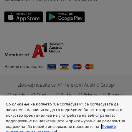
Member of
Начини на плаќање
Дознај повеќе за A1 Telekom Austria Group
A1 Austria
A1 Croatia
A1 Serbia
A1 Belarus
A1 Bulgaria
A1 Slovenia
A1 Digital
Со кликање на копчето "Се согласувам", се согласувате да
зачуваме колачиња за да го подобриме Вашето корисничко
искуство преку анализа на употребата на веб-страната,
подобрување на навигацијата и прикажување на релевантна
содржина. За повеќе информации проверете на
Повеќе