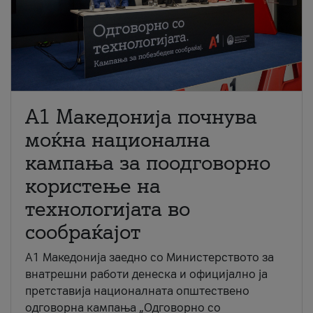
A1 Македонија почнува
моќна национална
кампања за поодговорно
користење на
технологијата во
сообраќајот
A1 Македонија заедно со Министерството за
внатрешни работи денеска и официјално ја
претставија националната општествено
одговорна кампања „Одговорно со