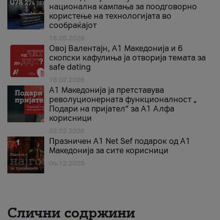
национална кампања за поодговорно
користење на технологијата во
сообраќајот
18.05.2026
Овој Валентајн, A1 Македонија и 6
скопски кафулиња ја отворија темата за
safe dating
16.02.2026
А1 Македонија ја претставува
револуционерната функционалност „
Подари на пријател“ за А1 Алфа
корисници
02.02.2026
Празничен A1 Net Sеf подарок од А1
Македонија за сите корисници
04.12.2025
Слични содржини