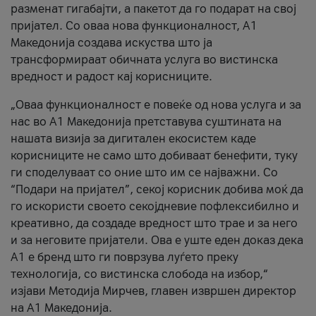
разменат гигабајти, а пакетот да го подарат на свој
пријател. Со оваа нова функционалност, А1
Македонија создава искуства што ја
трансформираат обичната услуга во вистинска
вредност и радост кај корисниците.
„Оваа функционалност е повеќе од нова услуга и за
нас во А1 Македонија претставува суштината на
нашата визија за дигитален екосистем каде
корисниците не само што добиваат бенефити, туку
ги споделуваат со оние што им се најважни. Со
“Подари на пријател”, секој корисник добива моќ да
го искористи своето секојдневие пофлексибилно и
креативно, да создаде вредност што трае и за него
и за неговите пријатели. Ова е уште еден доказ дека
А1 е бренд што ги поврзува луѓето преку
технологија, со вистинска слобода на избор,“
изјави Методија Мирчев, главен извршен директор
на А1 Македонија.