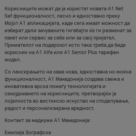
Корисниците можат да ја користат новата А1 Net
Sef функционалност, лесно и едноставно преку
Мојот А1 апликацијата, каде сега имаат можност да
изберат дали зачуваните гигабајти ќе ги разменат за
пакет или сервис за себе или за свој пријател.
Примателот на подарокот исто така треба да биде
корисник на А1 Alfa или A1 Senior Plus тарифен
модел.
Со лансирањето на оваа нова, едноставна но моќна
функционалност, А1 Македонија создава свежа и
иновативна врска помеѓу технологијата и
секојдневието на корисниците, претворајќи ја
лојалноста во вистинско искуство на споделување,
радост и персонализирана вредност.
Контакт за медиуми А1 Македонија:
Емилија Зографска