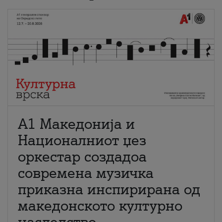
А1 Македонија и
Националниот џез
оркестар создадоа
современа музичка
приказна инспирирана од
македонското културно