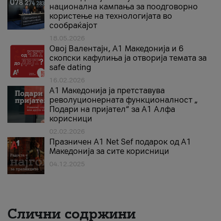
национална кампања за поодговорно
користење на технологијата во
сообраќајот
18.05.2026
Овој Валентајн, A1 Македонија и 6
скопски кафулиња ја отворија темата за
safe dating
16.02.2026
А1 Македонија ја претставува
револуционерната функционалност „
Подари на пријател“ за А1 Алфа
корисници
02.02.2026
Празничен A1 Net Sеf подарок од А1
Македонија за сите корисници
04.12.2025
Слични содржини