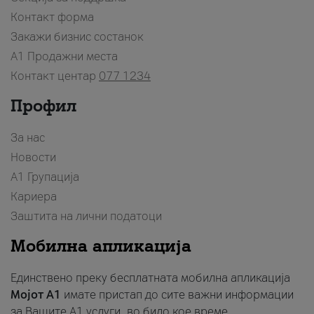
Контакт форма
Закажи бизнис состанок
A1 Продажни места
Контакт центар
077 1234
Профил
За нас
Новости
А1 Групација
Кариера
Заштита на лични податоци
Мобилна апликација
Единствено преку бесплатната мобилна апликација
Мојот A1
имате пристап до сите важни информации
за Вашите A1 услуги, во било кое време.