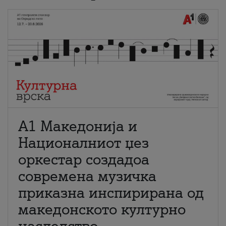
А1 Македонија и
Националниот џез
оркестар создадоа
современа музичка
приказна инспирирана од
македонското културно