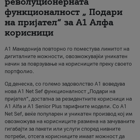
револуционерната
функционалност „ Подари
За нас
на пријател“ за А1 Алфа
#ПодобарОнлајн
корисници
А1 Македонија повторно го поместува лимитот на
дигиталните можности, овозможувајќи уникатен
начин за поврзување на корисниците преку своето
портфолио.
Од денеска, со големо задоволство А1 воведува
нова A1 Net Sef функционалност „Подари на
пријател“, достапна за резидентните корисници на
А1 Alfa и A1 Senior Plus тарифните модели. Со A1
Net Sef, веќе популарен и уникатен производ кој им
овозможува на корисниците размена на зачуваните
гигабајти за пакети или услуги според нивните
потреби, отсега корисниците имаат можност да