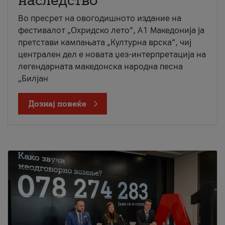
наследство
Во пресрет на овогодишното издание на
фестивалот „Охридско лето“, А1 Македонија ја
претстави кампањата „Културна врска“, чиј
централен дел е новата џез-интерпретација на
легендарната македонска народна песна
„Билјан
Дознај повеќе