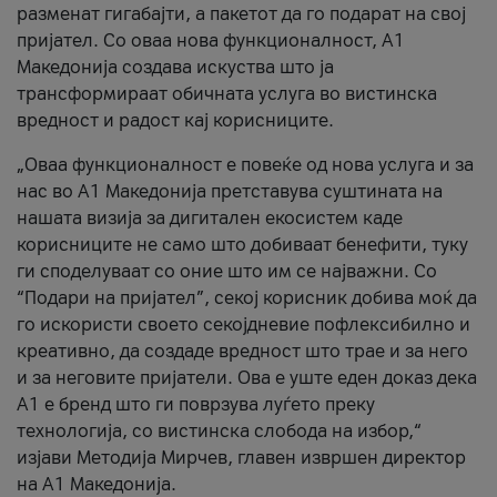
разменат гигабајти, а пакетот да го подарат на свој
пријател. Со оваа нова функционалност, А1
Македонија создава искуства што ја
трансформираат обичната услуга во вистинска
вредност и радост кај корисниците.
„Оваа функционалност е повеќе од нова услуга и за
нас во А1 Македонија претставува суштината на
нашата визија за дигитален екосистем каде
корисниците не само што добиваат бенефити, туку
ги споделуваат со оние што им се најважни. Со
“Подари на пријател”, секој корисник добива моќ да
го искористи своето секојдневие пофлексибилно и
креативно, да создаде вредност што трае и за него
и за неговите пријатели. Ова е уште еден доказ дека
А1 е бренд што ги поврзува луѓето преку
технологија, со вистинска слобода на избор,“
изјави Методија Мирчев, главен извршен директор
на А1 Македонија.