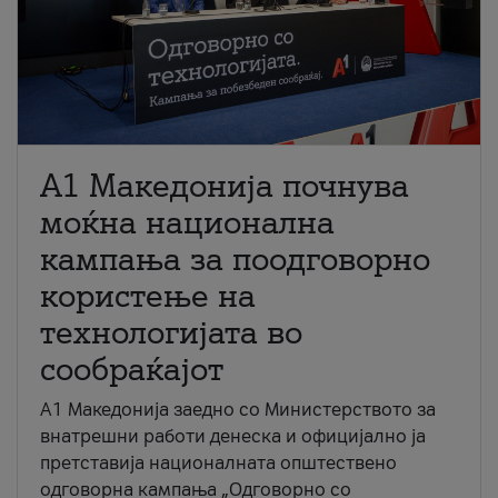
A1 Македонија почнува
моќна национална
кампања за поодговорно
користење на
технологијата во
сообраќајот
A1 Македонија заедно со Министерството за
внатрешни работи денеска и официјално ја
претставија националната општествено
одговорна кампања „Одговорно со