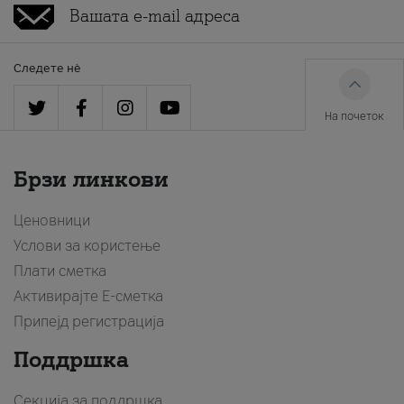
Следете нè
На почеток
Брзи линкови
Ценовници
Услови за користење
Плати сметка
Активирајте Е-сметка
Припејд регистрација
Поддршка
Секција за поддршка