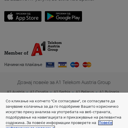
Member of
Начини на плаќање
Дознај повеќе за A1 Telekom Austria Group
A1 Austria
A1 Croatia
A1 Serbia
A1 Belarus
A1 Bulgaria
A1 Slovenia
A1 Digital
Со кликање на копчето "Се согласувам", се согласувате да
зачуваме колачиња за да го подобриме Вашето корисничко
искуство преку анализа на употребата на веб-страната,
подобрување на навигацијата и прикажување на релевантна
содржина. За повеќе информации проверете на
Повеќе