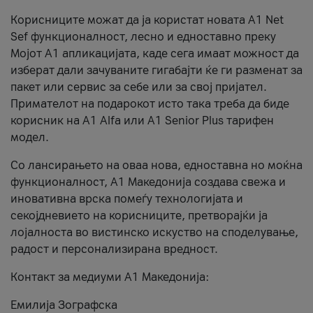
Корисниците можат да ја користат новата А1 Net
Sef функционалност, лесно и едноставно преку
Мојот А1 апликацијата, каде сега имаат можност да
изберат дали зачуваните гигабајти ќе ги разменат за
пакет или сервис за себе или за свој пријател.
Примателот на подарокот исто така треба да биде
корисник на А1 Alfa или A1 Senior Plus тарифен
модел.
Со лансирањето на оваа нова, едноставна но моќна
функционалност, А1 Македонија создава свежа и
иновативна врска помеѓу технологијата и
секојдневието на корисниците, претворајќи ја
лојалноста во вистинско искуство на споделување,
радост и персонализирана вредност.
Контакт за медиуми А1 Македонија:
Емилија Зографска