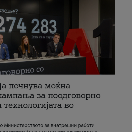
ја почнува моќна
кампања за поодговорно
 технологијата во
со Министерството за внатрешни работи