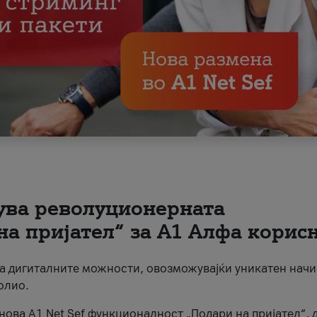
вува револуционерната
на пријател“ за А1 Алфа корис
на дигиталните можности, овозможувајќи уникатен начи
олио.
нова A1 Net Sef функционалност „Подари на пријател“, 