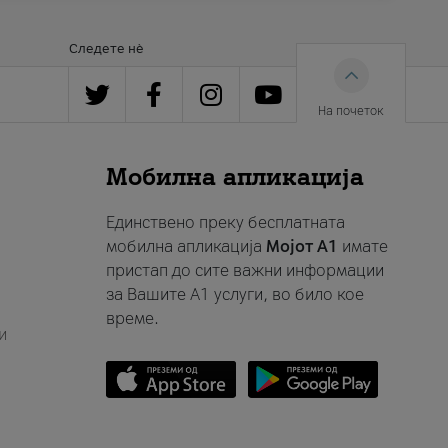
Следете нè
На почеток
Мобилна апликација
Единствено преку бесплатната
мобилна апликација
Мојот A1
имате
пристап до сите важни информации
за Вашите A1 услуги, во било кое
време.
и