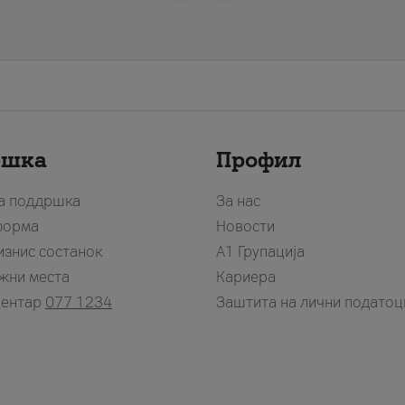
ршка
Профил
за поддршка
За нас
форма
Новости
изнис состанок
А1 Групација
жни места
Кариера
центар
077 1234
Заштита на лични податоц