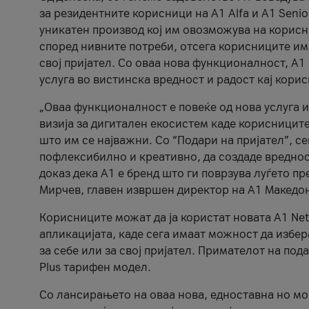
за резидентните корисници на А1 Alfa и A1 Senio
уникатен производ кој им овозможува на корисни
според нивните потреби, отсега корисниците има
свој пријател. Со оваа нова функционалност, А
услуга во вистинска вредност и радост кај кори
„Оваа функционалност е повеќе од нова услуга и
визија за дигитален екосистем каде корисниците
што им се најважни. Со “Подари на пријател”, с
пофлексибилно и креативно, да создаде вредност
доказ дека А1 е бренд што ги поврзува луѓето пр
Мирчев, главен извршен директор на А1 Македон
Корисниците можат да ја користат новата А1 Net
апликацијата, каде сега имаат можност да избера
за себе или за свој пријател. Примателот на пода
Plus тарифен модел.
Со лансирањето на оваа нова, едноставна но м