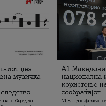
лниот џез
A1 Македони
мена музичка
национална 
користење на
аследство
сообраќајот
ивалот „Охридско
A1 Македонија заедно 