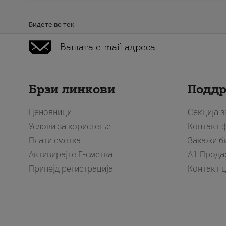
Бидете во тек
Брзи линкови
Подд
Ценовници
Секција 
Услови за користење
Контакт 
Плати сметка
Закажи б
Активирајте Е-сметка
A1 Прода
Припејд регистрација
Контакт 