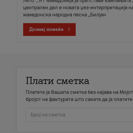
лето“, А1 Македонија ја претстави кампањата 
централен дел е новата џез-интерпретација н
македонска народна песна „Билјан
Дознај повеќе
Плати сметка
Платете ја Вашата сметка без најава на Мојот
бројот на фактурата што сакате да ја платите
Број на сметка