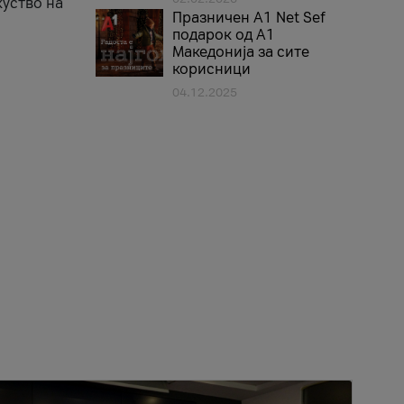
куство на
Празничен A1 Net Sеf
подарок од А1
Македонија за сите
корисници
04.12.2025