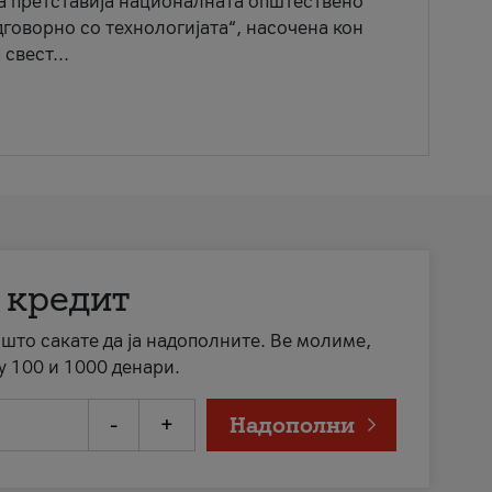
ја претставија националната општествено
говорно со технологијата“, насочена кон
свест...
 кредит
а што сакате да ја надополните. Ве молиме,
у 100 и 1000 денари.
-
+
Надополни