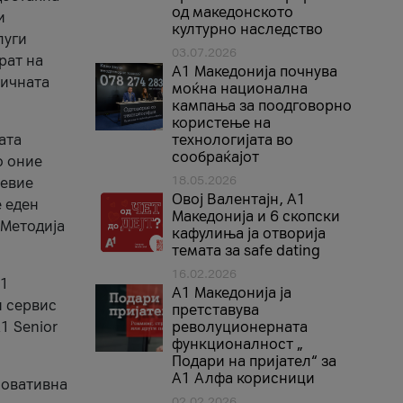
од македонското
и
културно наследство
луги
03.07.2026
рат на
A1 Македонија почнува
бичната
моќна национална
кампања за поодговорно
користење на
ата
технологијата во
сообраќајот
о оние
18.05.2026
невие
Овој Валентајн, A1
е еден
Македонија и 6 скопски
 Методија
кафулиња ја отворија
темата за safe dating
16.02.2026
А1
А1 Македонија ја
и сервис
претставува
1 Senior
револуционерната
функционалност „
Подари на пријател“ за
А1 Алфа корисници
новативна
02.02.2026