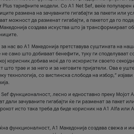
r Plus тарифните модели. Со A1 Net Sef, веќе популарен 
ците размена на зачуваните гигабајти за пакети или ус
ат можност да разменат гигабајти, а пакетот да го пода
1 Македонија создава искуства што ја трансформираат о
сниците.
 за нас во А1 Македонија претставува суштината на наш
 не само што добиваат бенефити, туку ги споделуваат с
екој корисник добива моќ да го искористи своето секојд
 што трае и за него и за неговите пријатели. Ова е ушт
еку технологија, со вистинска слобода на избор,“ изјави
ија.
 Sef функционалност, лесно и едноставно преку Мојот 
т дали зачуваните гигабајти ќе ги разменат за пакет ил
рокот исто така треба да биде корисник на А1 Alfa или A
оќна функционалност, А1 Македонија создава свежа и и