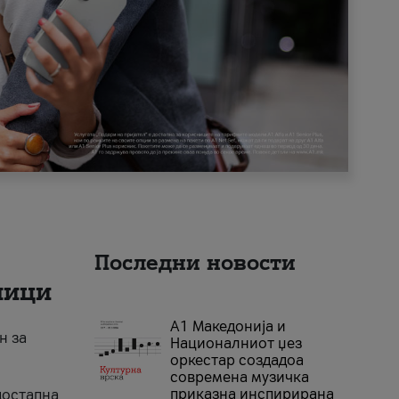
Последни новости
ници
А1 Македонија и
н за
Националниот џез
оркестар создадоа
современа музичка
приказна инспирирана
достапна