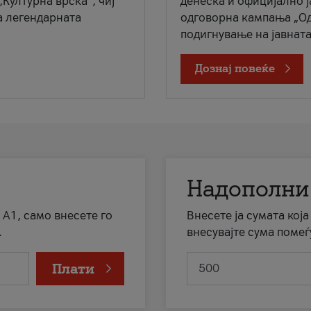
„Културна врска“, чиј
денеска и официјално 
а легендарната
одговорна кампања „Од
подигнување на јавната 
Дознај повеќе
Надополни
 А1, само внесете го
Внесете ја сумата кој
.
внесувајте сума помеѓ
Плати