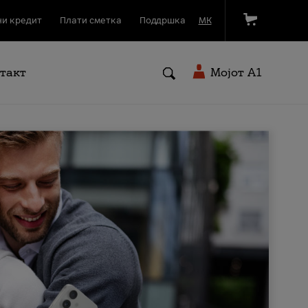
и кредит
Плати сметка
Поддршка
МК
такт
Мојот A1