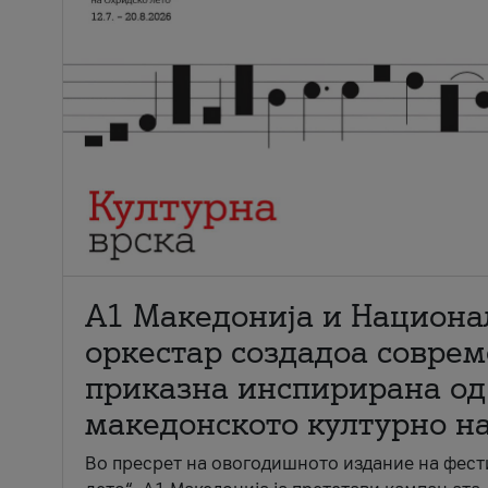
А1 Македонија и Национа
оркестар создадоа совре
приказна инспирирана од
македонското културно н
Во пресрет на овогодишното издание на фест