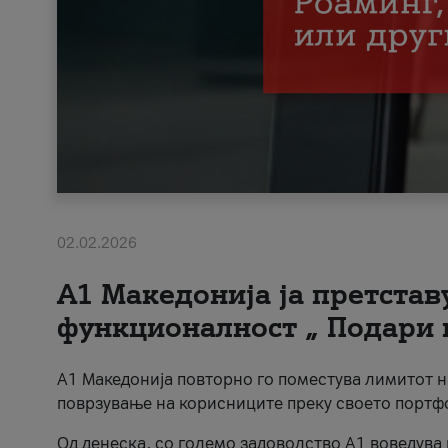
02.02.2026
А1 Македонија ја претста
функционалност „ Подари 
А1 Македонија повторно го поместува лимитот 
поврзување на корисниците преку своето портф
Од денеска, со големо задоволство А1 воведува 