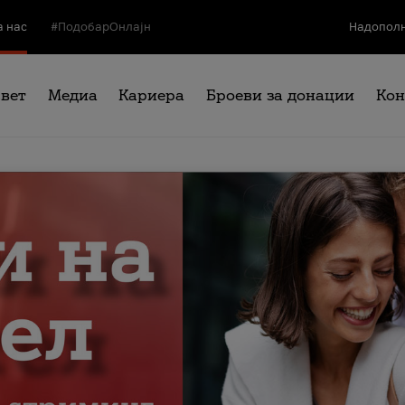
а нас
#ПодобарОнлајн
Надополн
свет
Медиа
Кариера
Броеви за донации
Кон