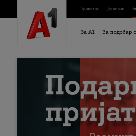
Приватни
Деловни
З
За А1
За подобар 