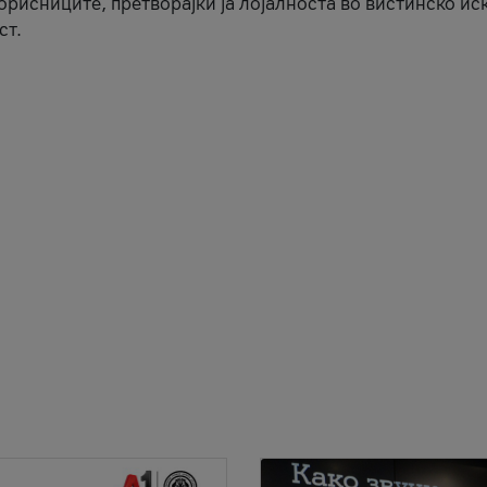
корисниците, претворајќи ја лојалноста во вистинско ис
ст.