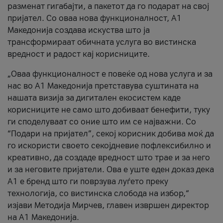
разменат гигабајти, а пакетот да го подарат на свој
пријател. Со оваа нова функционалност, А1
Македонија создава искуства што ја
трансформираат обичната услуга во вистинска
вредност и радост кај корисниците.
„Оваа функционалност е повеќе од нова услуга и за
нас во А1 Македонија претставува суштината на
нашата визија за дигитален екосистем каде
корисниците не само што добиваат бенефити, туку
ги споделуваат со оние што им се најважни. Со
“Подари на пријател”, секој корисник добива моќ да
го искористи своето секојдневие пофлексибилно и
креативно, да создаде вредност што трае и за него
и за неговите пријатели. Ова е уште еден доказ дека
А1 е бренд што ги поврзува луѓето преку
технологија, со вистинска слобода на избор,“
изјави Методија Мирчев, главен извршен директор
на А1 Македонија.