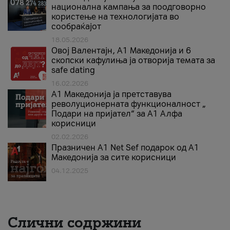
национална кампања за поодговорно
користење на технологијата во
сообраќајот
18.05.2026
Овој Валентајн, A1 Македонија и 6
скопски кафулиња ја отворија темата за
safe dating
16.02.2026
А1 Македонија ја претставува
револуционерната функционалност „
Подари на пријател“ за А1 Алфа
корисници
02.02.2026
Празничен A1 Net Sеf подарок од А1
Македонија за сите корисници
04.12.2025
Слични содржини