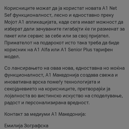
Корисниците можат да ја користат новата А1 Net
Sef функционалност, лесно и едноставно преку
Мојот А1 апликацијата, каде сега имаат можност да
изберат дали зачуваните гигабајти ќе ги разменат за
пакет или сервис за себе или за свој пријател.
Примателот на подарокот исто така треба да биде
корисник на А1 Alfa или A1 Senior Plus тарифен
модел.
Со лансирањето на оваа нова, едноставна но моќна
функционалност, А1 Македонија создава свежа и
иновативна врска помеѓу технологијата и
секојдневието на корисниците, претворајќи ја
лојалноста во вистинско искуство на споделување,
радост и персонализирана вредност.
Контакт за медиуми А1 Македонија:
Емилија Зографска