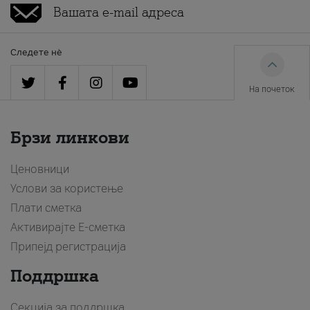
Следете нè
На почеток
Брзи линкови
Ценовници
Услови за користење
Плати сметка
Активирајте Е-сметка
Припејд регистрација
Поддршка
Секција за поддршка