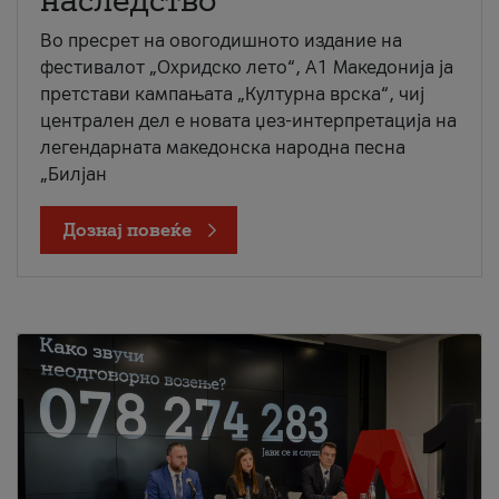
наследство
Во пресрет на овогодишното издание на
фестивалот „Охридско лето“, А1 Македонија ја
претстави кампањата „Културна врска“, чиј
централен дел е новата џез-интерпретација на
легендарната македонска народна песна
„Билјан
Дознај повеќе