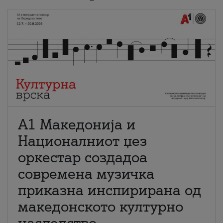
А1 Македонија и
Националниот џез
оркестар создадоа
современа музичка
приказна инспирирана од
македонското културно