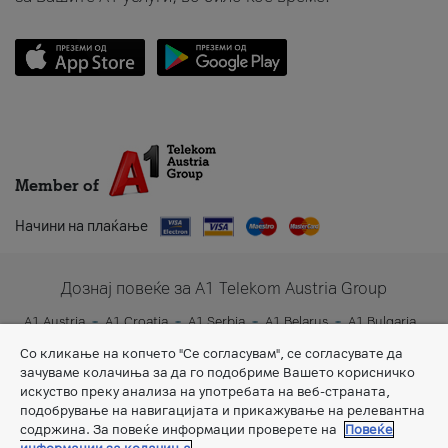
Member of
Начини на плаќање
Дознај повеќе за A1 Telekom Austria Group
A1 Austria
A1 Croatia
A1 Serbia
A1 Belarus
A1 Bulgaria
A1 Slovenia
A1 Digital
Со кликање на копчето "Се согласувам", се согласувате да
зачуваме колачиња за да го подобриме Вашето корисничко
искуство преку анализа на употребата на веб-страната,
подобрување на навигацијата и прикажување на релевантна
содржина. За повеќе информации проверете на
Повеќе