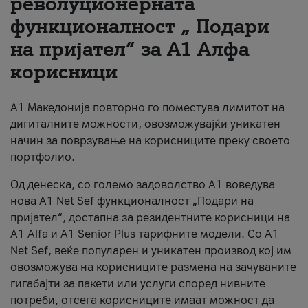
револуционерната
функционалност „ Подари
За нас
на пријател“ за А1 Алфа
#ПодобарОнлајн
корисници
А1 Македонија повторно го поместува лимитот на
дигиталните можности, овозможувајќи уникатен
начин за поврзување на корисниците преку своето
портфолио.
Од денеска, со големо задоволство А1 воведува
нова A1 Net Sef функционалност „Подари на
пријател“, достапна за резидентните корисници на
А1 Alfa и A1 Senior Plus тарифните модели. Со A1
Net Sef, веќе популарен и уникатен производ кој им
овозможува на корисниците размена на зачуваните
гигабајти за пакети или услуги според нивните
потреби, отсега корисниците имаат можност да