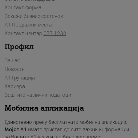
Контакт форма
Закажи бизнис состанок
A1 Продажни места
Контакт центар
077 1234
Профил
За нас
Новости
А1 Групација
Кариера
Заштита на лични податоци
Мобилна апликација
Единствено преку бесплатната мобилна апликација
Мојот A1
имате пристап до сите важни информации
за Вашите A1 услуги, во било кое време.