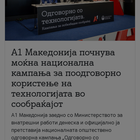
A1 Македонија почнува
моќна национална
кампања за поодговорно
користење на
технологијата во
сообраќајот
A1 Македонија заедно со Министерството за
внатрешни работи денеска и официјално ја
претставија националната општествено
одговорна кампања „Одговорно со