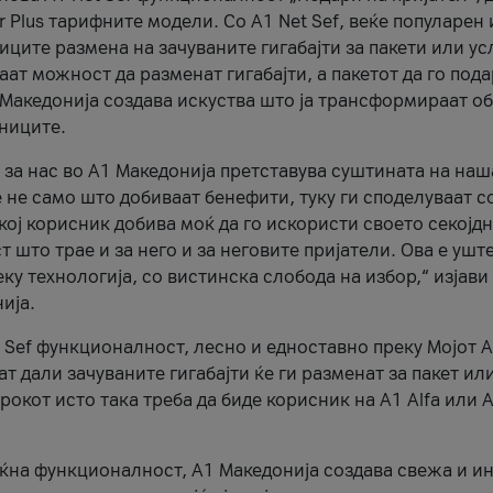
r Plus тарифните модели. Со A1 Net Sef, веќе популарен 
ците размена на зачуваните гигабајти за пакети или ус
ат можност да разменат гигабајти, а пакетот да го пода
1 Македонија создава искуства што ја трансформираат о
сниците.
 за нас во А1 Македонија претставува суштината на наш
 не само што добиваат бенефити, туку ги споделуваат с
екој корисник добива моќ да го искористи своето секојд
 што трае и за него и за неговите пријатели. Ова е ушт
еку технологија, со вистинска слобода на избор,“ изјави
ија.
 Sef функционалност, лесно и едноставно преку Мојот 
т дали зачуваните гигабајти ќе ги разменат за пакет ил
рокот исто така треба да биде корисник на А1 Alfa или A
оќна функционалност, А1 Македонија создава свежа и и