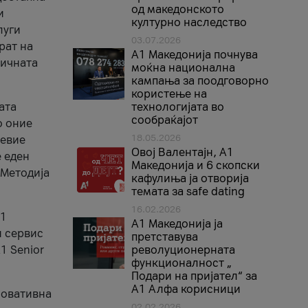
од македонското
и
културно наследство
луги
03.07.2026
рат на
A1 Македонија почнува
бичната
моќна национална
кампања за поодговорно
користење на
ата
технологијата во
сообраќајот
о оние
18.05.2026
невие
Овој Валентајн, A1
е еден
Македонија и 6 скопски
 Методија
кафулиња ја отворија
темата за safe dating
16.02.2026
А1
А1 Македонија ја
и сервис
претставува
1 Senior
револуционерната
функционалност „
Подари на пријател“ за
А1 Алфа корисници
новативна
02.02.2026