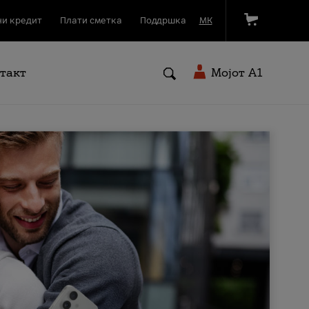
и кредит
Плати сметка
Поддршка
МК
такт
Мојот A1