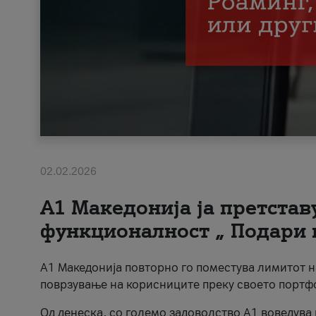
02.02.2026
А1 Македонија ја претста
функционалност „ Подари 
А1 Македонија повторно го поместува лимитот 
поврзување на корисниците преку своето портф
Од денеска, со големо задоволство А1 воведува 