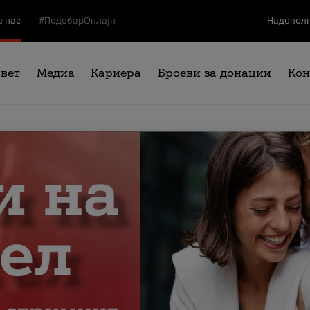
а нас
#ПодобарОнлајн
Надополн
свет
Медиа
Кариера
Броеви за донации
Кон