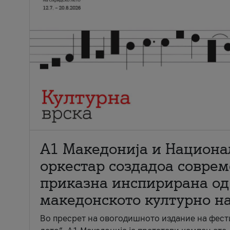
А1 Македонија и Национа
оркестар создадоа совре
приказна инспирирана од
македонското културно н
Во пресрет на овогодишното издание на фест