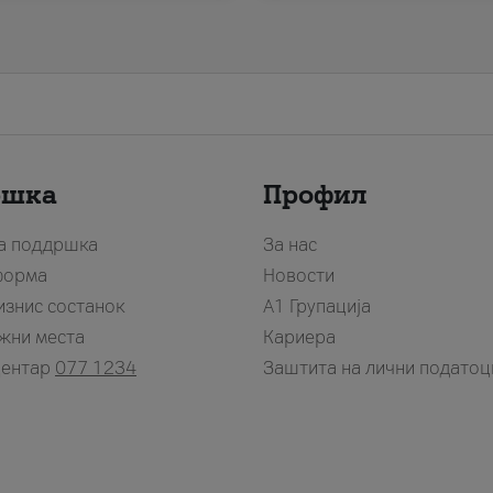
ршка
Профил
за поддршка
За нас
форма
Новости
изнис состанок
А1 Групација
жни места
Кариера
центар
077 1234
Заштита на лични податоц