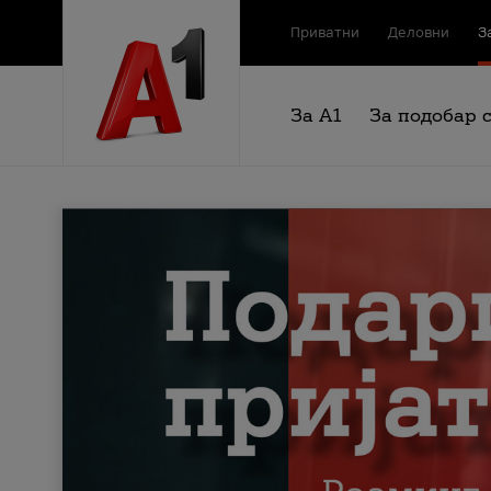
Приватни
Деловни
З
За А1
За подобар 