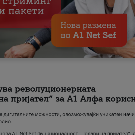
вува револуционерната
на пријател“ за А1 Алфа корис
на дигиталните можности, овозможувајќи уникатен начи
олио.
нова A1 Net Sef функционалност „Подари на пријател“, 