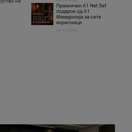
куство на
Празничен A1 Net Sеf
подарок од А1
Македонија за сите
корисници
04.12.2025