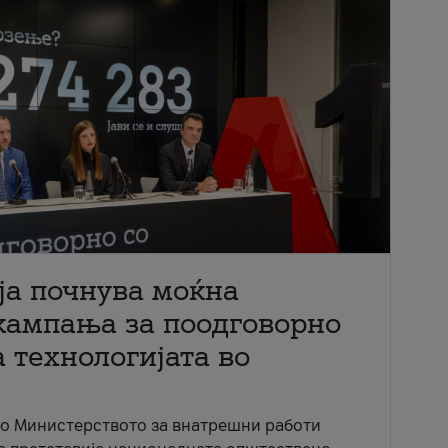
ја почнува моќна
кампања за поодговорно
 технологијата во
со Министерството за внатрешни работи