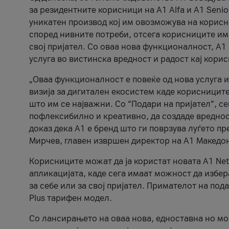
за резидентните корисници на А1 Alfa и A1 Senio
уникатен производ кој им овозможува на корисни
според нивните потреби, отсега корисниците има
свој пријател. Со оваа нова функционалност, А
услуга во вистинска вредност и радост кај кори
„Оваа функционалност е повеќе од нова услуга и
визија за дигитален екосистем каде корисниците
што им се најважни. Со “Подари на пријател”, с
пофлексибилно и креативно, да создаде вредност
доказ дека А1 е бренд што ги поврзува луѓето пр
Мирчев, главен извршен директор на А1 Македон
Корисниците можат да ја користат новата А1 Net
апликацијата, каде сега имаат можност да избера
за себе или за свој пријател. Примателот на пода
Plus тарифен модел.
Со лансирањето на оваа нова, едноставна но м