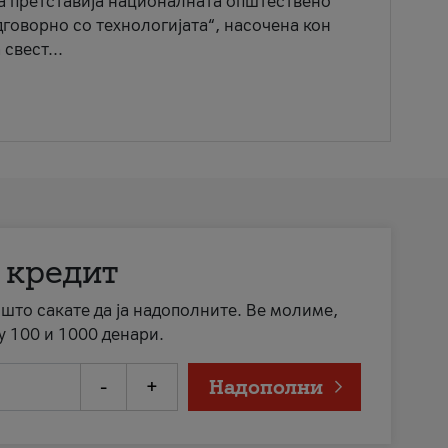
ја претставија националната општествено
говорно со технологијата“, насочена кон
свест...
 кредит
а што сакате да ја надополните. Ве молиме,
у 100 и 1000 денари.
-
+
Надополни