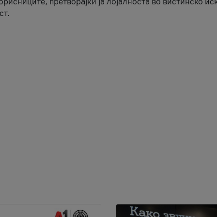
корисниците, претворајќи ја лојалноста во вистинско ис
ст.