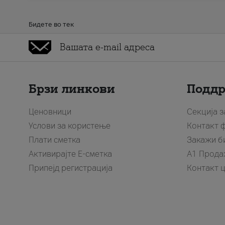
Бидете во тек
Брзи линкови
Подд
Ценовници
Секција 
Услови за користење
Контакт 
Плати сметка
Закажи б
Активирајте Е-сметка
A1 Прода
Припејд регистрација
Контакт 