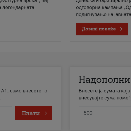
„Културна врска“, чиј
денеска и официјално 
а легендарната
одговорна кампања „Од
подигнување на јавната 
Дознај повеќе
Надополни
 А1, само внесете го
Внесете ја сумата кој
.
внесувајте сума помеѓ
Плати