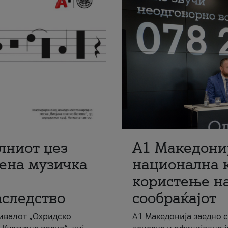
лниот џез
A1 Македони
мена музичка
национална 
користење на
аследство
сообраќајот
ивалот „Охридско
A1 Македонија заедно 