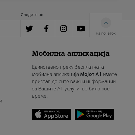
Следете нè
На почеток
Мобилна апликација
Единствено преку бесплатната
мобилна апликација
Мојот A1
имате
пристап до сите важни информации
за Вашите A1 услуги, во било кое
време.
и