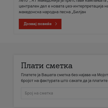
лето“, А1 Македонија ја претстави кампањата 
централен дел е новата џез-интерпретација н
македонска народна песна „Билјан
Дознај повеќе
Плати сметка
Платете ја Вашата сметка без најава на Мојот
бројот на фактурата што сакате да ја платите
Број на сметка