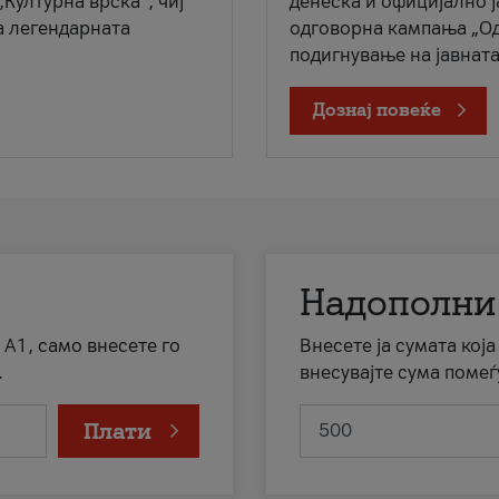
„Културна врска“, чиј
денеска и официјално 
а легендарната
одговорна кампања „Од
подигнување на јавната 
Дознај повеќе
Надополни
 А1, само внесете го
Внесете ја сумата кој
.
внесувајте сума помеѓ
Плати