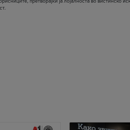
корисниците, претворајќи ја лојалноста во вистинско ис
ст.