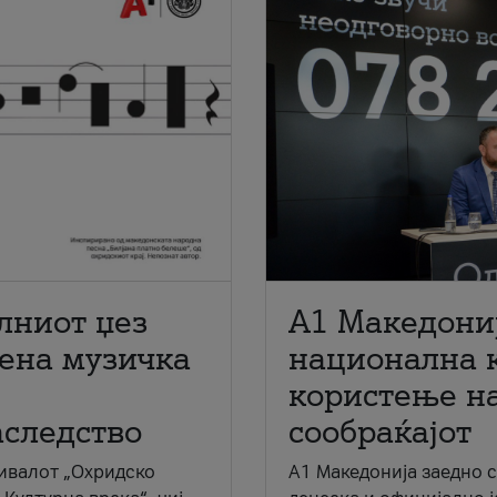
лниот џез
A1 Македони
мена музичка
национална 
користење на
аследство
сообраќајот
ивалот „Охридско
A1 Македонија заедно 