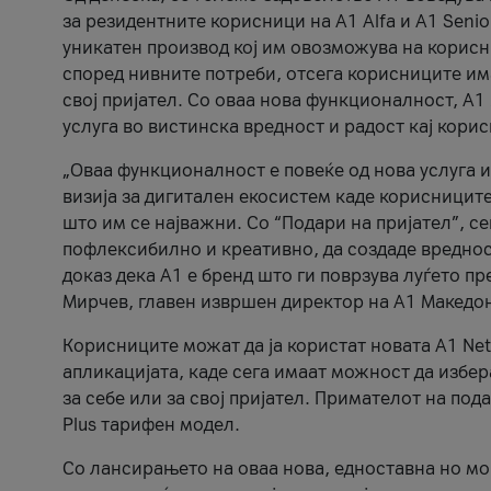
за резидентните корисници на А1 Alfa и A1 Senio
уникатен производ кој им овозможува на корисни
според нивните потреби, отсега корисниците има
свој пријател. Со оваа нова функционалност, А
услуга во вистинска вредност и радост кај кори
„Оваа функционалност е повеќе од нова услуга и
визија за дигитален екосистем каде корисниците
што им се најважни. Со “Подари на пријател”, с
пофлексибилно и креативно, да создаде вредност
доказ дека А1 е бренд што ги поврзува луѓето пр
Мирчев, главен извршен директор на А1 Македон
Корисниците можат да ја користат новата А1 Net
апликацијата, каде сега имаат можност да избера
за себе или за свој пријател. Примателот на пода
Plus тарифен модел.
Со лансирањето на оваа нова, едноставна но м