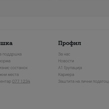
ршка
Профил
за поддршка
За нас
форма
Новости
изнис состанок
А1 Групација
жни места
Кариера
центар
077 1234
Заштита на лични податоц