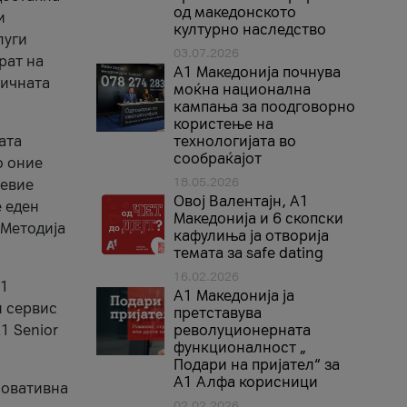
од македонското
и
културно наследство
луги
03.07.2026
рат на
A1 Македонија почнува
бичната
моќна национална
кампања за поодговорно
користење на
ата
технологијата во
сообраќајот
о оние
18.05.2026
невие
Овој Валентајн, A1
е еден
Македонија и 6 скопски
 Методија
кафулиња ја отворија
темата за safe dating
16.02.2026
А1
А1 Македонија ја
и сервис
претставува
1 Senior
револуционерната
функционалност „
Подари на пријател“ за
А1 Алфа корисници
новативна
02.02.2026