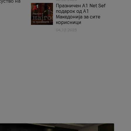
куство на
Празничен A1 Net Sеf
подарок од А1
Македонија за сите
корисници
04.12.2025