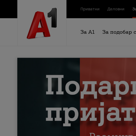
Приватни
Деловни
З
За А1
За подобар 