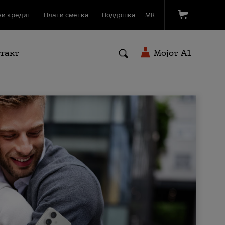
и кредит
Плати сметка
Поддршка
МК
такт
Мојот A1