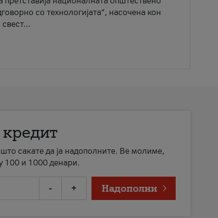
ја претставија националната општествено
говорно со технологијата“, насочена кон
свест...
 кредит
а што сакате да ја надополните. Ве молиме,
у 100 и 1000 денари.
-
+
Надополни