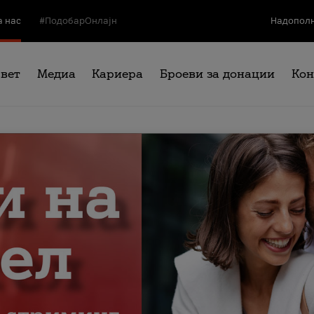
а нас
#ПодобарОнлајн
Надополн
свет
Медиа
Кариера
Броеви за донации
Кон