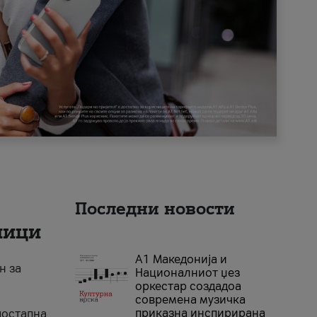
Последни новости
ници
А1 Македонија и
н за
Националниот џез
оркестар создадоа
современа музичка
приказна инспирирана
достапна