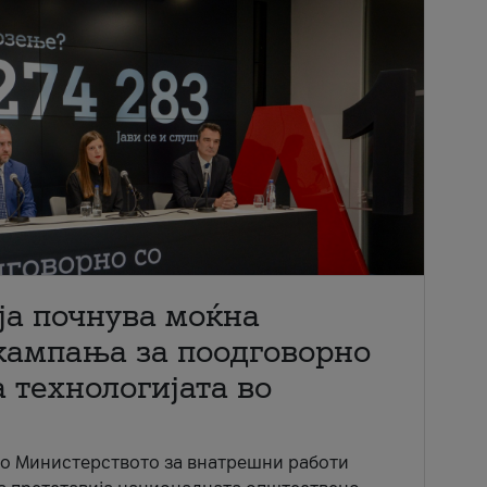
ја почнува моќна
кампања за поодговорно
 технологијата во
со Министерството за внатрешни работи