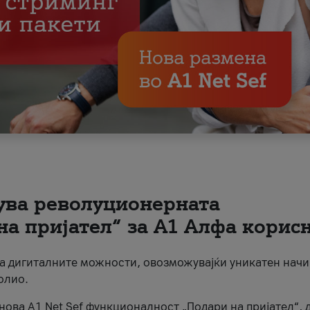
вува револуционерната
на пријател“ за А1 Алфа корис
на дигиталните можности, овозможувајќи уникатен начи
олио.
нова A1 Net Sef функционалност „Подари на пријател“, 