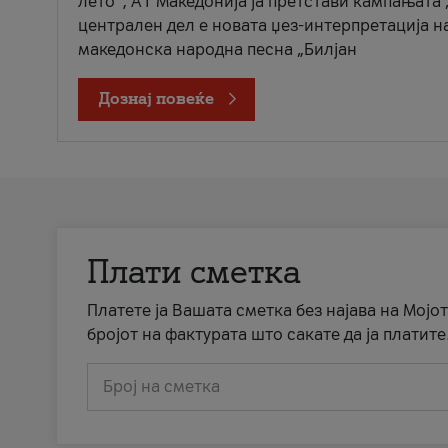
лето“, А1 Македонија ја претстави кампањата 
централен дел е новата џез-интерпретација н
македонска народна песна „Билјан
Дознај повеќе
Плати сметка
Платете ја Вашата сметка без најава на Мојот
бројот на фактурата што сакате да ја платите
Број на сметка