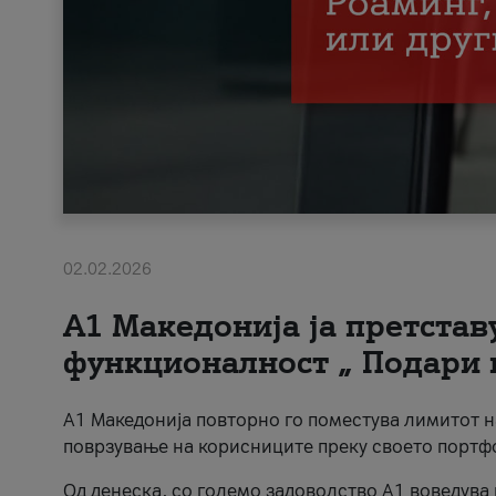
02.02.2026
А1 Македонија ја претста
функционалност „ Подари 
А1 Македонија повторно го поместува лимитот 
поврзување на корисниците преку своето портф
Од денеска, со големо задоволство А1 воведува 