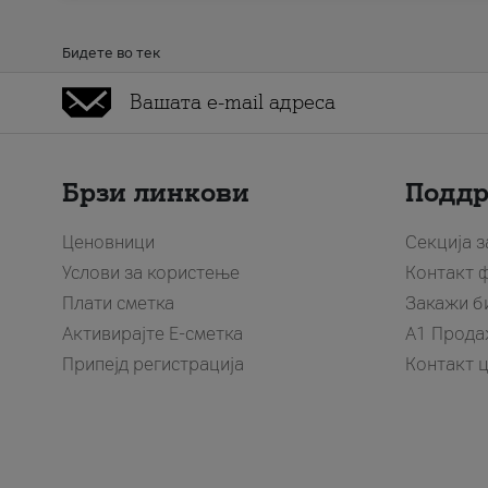
Бидете во тек
Брзи линкови
Подд
Ценовници
Секција 
Услови за користење
Контакт 
Плати сметка
Закажи б
Активирајте Е-сметка
A1 Прода
Припејд регистрација
Контакт 