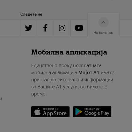
Следете нè
На почеток
Мобилна апликација
Единствено преку бесплатната
мобилна апликација
Мојот A1
имате
пристап до сите важни информации
за Вашите A1 услуги, во било кое
време.
и