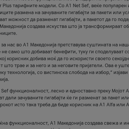
r Plus тарифните модели. Со A1 Net Sef, веќе популарен 
ците размена на зачуваните гигабајти за пакети или ус
ат можност да разменат гигабајти, а пакетот да го пода
1 Македонија создава искуства што ја трансформираат о
сниците.
 за нас во А1 Македонија претставува суштината на наш
 не само што добиваат бенефити, туку ги споделуваат с
екој корисник добива моќ да го искористи своето секојд
 што трае и за него и за неговите пријатели. Ова е ушт
еку технологија, со вистинска слобода на избор,“ изјави
ија.
 Sef функционалност, лесно и едноставно преку Мојот 
т дали зачуваните гигабајти ќе ги разменат за пакет ил
рокот исто така треба да биде корисник на А1 Alfa или A
оќна функционалност, А1 Македонија создава свежа и и