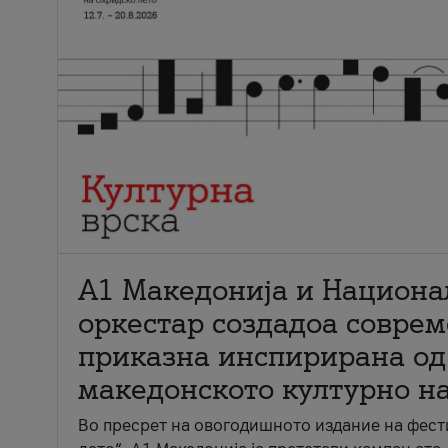
А1 Македонија и Национа
оркестар создадоа совре
приказна инспирирана од
македонското културно н
Во пресрет на овогодишното издание на фест