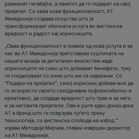
разменат гигабајти, а пакетот да го подарат на свој
пријател. Со оваа нова функционалност, А1
Македонија создава искуства што ја
трансформираат обичната услуга во вистинска
вредност и радост кај корисниците.
„Оваа функционалност е повеќе од нова услуга и за
нас во А1 Македонија претставува суштината на
нашата визија за дигитален екосистем каде
корисниците не само што добиваат бенефити, туку
ги споделуваат со оние што им се најважни. Со
“Подари на пријател”, секој корисник добива моќ да
го искористи своето секојдневие пофлексибилно и
креативно, да создаде вредност што трае и за него
и за неговите пријатели. Ова е уште еден доказ дека
А1 е бренд што ги поврзува луѓето преку
технологија, со вистинска слобода на избор,“
изјави Методија Мирчев, главен извршен директор
на А1 Македонија.