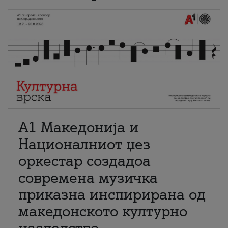
А1 Македонија и
Националниот џез
оркестар создадоа
современа музичка
приказна инспирирана од
македонското културно