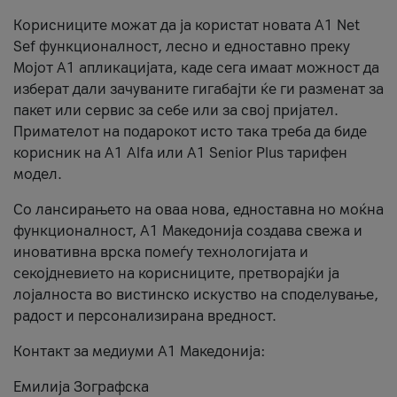
Корисниците можат да ја користат новата А1 Net
Sef функционалност, лесно и едноставно преку
Мојот А1 апликацијата, каде сега имаат можност да
изберат дали зачуваните гигабајти ќе ги разменат за
пакет или сервис за себе или за свој пријател.
Примателот на подарокот исто така треба да биде
корисник на А1 Alfa или A1 Senior Plus тарифен
модел.
Со лансирањето на оваа нова, едноставна но моќна
функционалност, А1 Македонија создава свежа и
иновативна врска помеѓу технологијата и
секојдневието на корисниците, претворајќи ја
лојалноста во вистинско искуство на споделување,
радост и персонализирана вредност.
Контакт за медиуми А1 Македонија:
Емилија Зографска