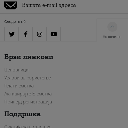
Следете нè
На почеток
Брзи линкови
Ценовници
Услови за користење
Плати сметка
Активирајте Е-сметка
Припејд регистрација
Поддршка
Секција за поддршка