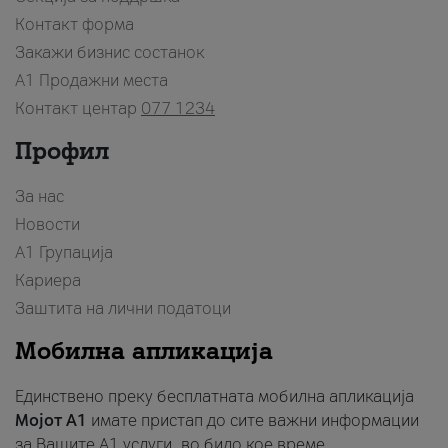
Контакт форма
Закажи бизнис состанок
A1 Продажни места
Контакт центар
077 1234
Профил
За нас
Новости
А1 Групација
Кариера
Заштита на лични податоци
Мобилна апликација
Единствено преку бесплатната мобилна апликација
Мојот A1
имате пристап до сите важни информации
за Вашите A1 услуги, во било кое време.