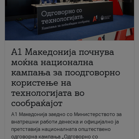
A1 Македонија почнува
моќна национална
кампања за поодговорно
користење на
технологијата во
сообраќајот
A1 Македонија заедно со Министерството за
внатрешни работи денеска и официјално ја
претставија националната општествено
одговорна кампања „Одговорно со