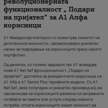
револуционерната
функционалност „ Подари
За нас
на пријател“ за А1 Алфа
#ПодобарОнлајн
корисници
А1 Македонија повторно го поместува лимитот на
дигиталните можности, овозможувајќи уникатен
начин за поврзување на корисниците преку своето
портфолио.
Од денеска, со големо задоволство А1 воведува
нова A1 Net Sef функционалност „Подари на
пријател“, достапна за резидентните корисници на
А1 Alfa и A1 Senior Plus тарифните модели. Со A1
Net Sef, веќе популарен и уникатен производ кој им
овозможува на корисниците размена на зачуваните
гигабајти за пакети или услуги според нивните
потреби, отсега корисниците имаат можност да