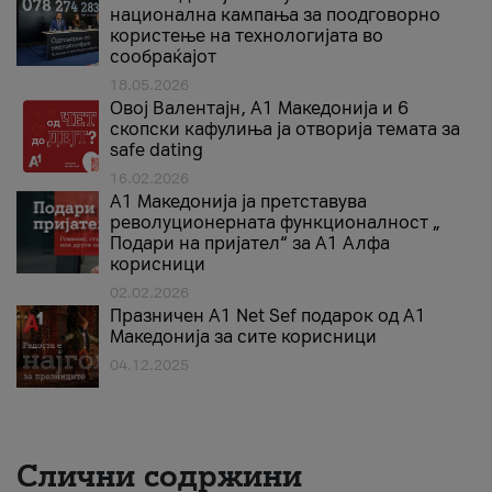
национална кампања за поодговорно
користење на технологијата во
сообраќајот
18.05.2026
Овој Валентајн, A1 Македонија и 6
скопски кафулиња ја отворија темата за
safe dating
16.02.2026
А1 Македонија ја претставува
револуционерната функционалност „
Подари на пријател“ за А1 Алфа
корисници
02.02.2026
Празничен A1 Net Sеf подарок од А1
Македонија за сите корисници
04.12.2025
Слични содржини