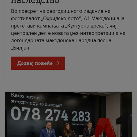
наследство
Во пресрет на овогодишното издание на
фестивалот „Охридско лето“, А1 Македонија ја
претстави кампањата „Културна врска“, чиј
централен дел е новата џез-интерпретација на
легендарната македонска народна песна
„Билјан
Дознај повеќе