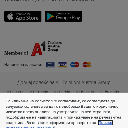
Member of
Начини на плаќање
Дознај повеќе за A1 Telekom Austria Group
A1 Austria
A1 Croatia
A1 Serbia
A1 Belarus
A1 Bulgaria
A1 Slovenia
A1 Digital
Со кликање на копчето "Се согласувам", се согласувате да
зачуваме колачиња за да го подобриме Вашето корисничко
искуство преку анализа на употребата на веб-страната,
подобрување на навигацијата и прикажување на релевантна
содржина. За повеќе информации проверете на
Повеќе