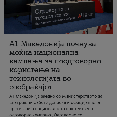
A1 Македонија почнува
моќна национална
кампања за поодговорно
користење на
технологијата во
сообраќајот
A1 Македонија заедно со Министерството за
внатрешни работи денеска и официјално ја
претставија националната општествено
одговорна кампања „Одговорно со