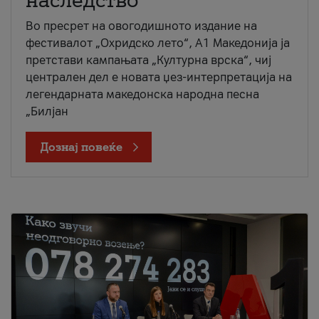
наследство
Во пресрет на овогодишното издание на
фестивалот „Охридско лето“, А1 Македонија ја
претстави кампањата „Културна врска“, чиј
централен дел е новата џез-интерпретација на
легендарната македонска народна песна
„Билјан
Дознај повеќе