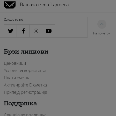
Следете нè
На почеток
Брзи линкови
Ценовници
Услови за користење
Плати сметка
Активирајте Е-сметка
Припејд регистрација
Поддршка
Секција за поддршка