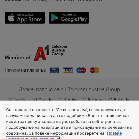
Member of
Начини на плаќање
Дознај повеќе за A1 Telekom Austria Group
A1 Austria
A1 Croatia
A1 Serbia
A1 Belarus
A1 Bulgaria
A1 Slovenia
A1 Digital
Со кликање на копчето "Се согласувам", се согласувате да
зачуваме колачиња за да го подобриме Вашето корисничко
искуство преку анализа на употребата на веб-страната,
подобрување на навигацијата и прикажување на релевантна
содржина. За повеќе информации проверете на
Повеќе