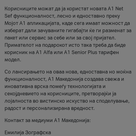
Корисниците можат да ја користат новата А1 Net
Sef функционалност, лесно и едноставно преку
Мојот А1 апликацијата, каде сега имаат можност да
изберат дали зачуваните гигабајти ќе ги разменат за
пакет или сервис за себе или за свој пријател.
Примателот на подарокот исто така треба да биде
корисник на А1 Alfa или A1 Senior Plus тарифен
модел.
Со лансирањето на оваа нова, едноставна но моќна
функционалност, А1 Македонија создава свежа и
иновативна врска помеѓу технологијата и
секојдневието на корисниците, претворајќи ја
лојалноста во вистинско искуство на споделување,
радост и персонализирана вредност.
Контакт за медиуми А1 Македонија:
Емилија Зографска