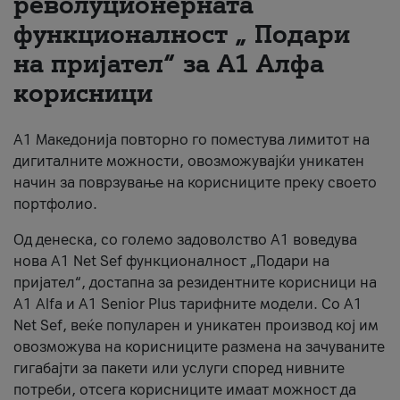
револуционерната
функционалност „ Подари
За нас
на пријател“ за А1 Алфа
#ПодобарОнлајн
корисници
А1 Македонија повторно го поместува лимитот на
дигиталните можности, овозможувајќи уникатен
начин за поврзување на корисниците преку своето
портфолио.
Од денеска, со големо задоволство А1 воведува
нова A1 Net Sef функционалност „Подари на
пријател“, достапна за резидентните корисници на
А1 Alfa и A1 Senior Plus тарифните модели. Со A1
Net Sef, веќе популарен и уникатен производ кој им
овозможува на корисниците размена на зачуваните
гигабајти за пакети или услуги според нивните
потреби, отсега корисниците имаат можност да