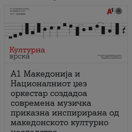
А1 Македонија и
Националниот џез
оркестар создадоа
современа музичка
приказна инспирирана од
македонското културно