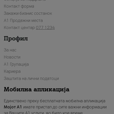
Контакт форма
Закажи бизнис состанок
A1 Продажни места
Контакт центар
077 1234
Профил
За нас
Новости
А1 Групација
Кариера
Заштита на лични податоци
Мобилна апликација
Единствено преку бесплатната мобилна апликација
Мојот A1
имате пристап до сите важни информации
за Вашите A1 услуги, во било кое време.