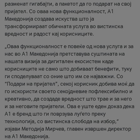
разменат гигабајти, а пакетот да го подарат на свој
пријател. Со оваа нова функционалност, А1
Македонија создава искуства што ја
трансформираат обичната услуга во вистинска
вредност и радост кај корисниците.
„Оваа функционалност е повеќе од нова услуга и за
нас во А1 Македонија претставува суштината на
нашата визија за дигитален екосистем каде
корисниците не само што добиваат бенефити, туку
ги споделуваат со оние што им се најважни. Со
“Подари на пријател”, секој корисник добива моќ да
го искористи своето секојдневие пофлексибилно и
креативно, да создаде вредност што трае и за него
и за неговите пријатели. Ова е уште еден доказ дека
А1 е бренд што ги поврзува луѓето преку
технологија, со вистинска слобода на избор,“
изјави Методија Мирчев, главен извршен директор
на А1 Македонија.