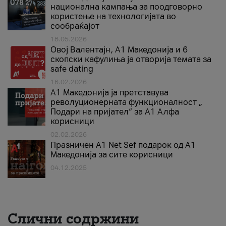
национална кампања за поодговорно
користење на технологијата во
сообраќајот
18.05.2026
Овој Валентајн, A1 Македонија и 6
скопски кафулиња ја отворија темата за
safe dating
16.02.2026
А1 Македонија ја претставува
револуционерната функционалност „
Подари на пријател“ за А1 Алфа
корисници
02.02.2026
Празничен A1 Net Sеf подарок од А1
Македонија за сите корисници
04.12.2025
Слични содржини