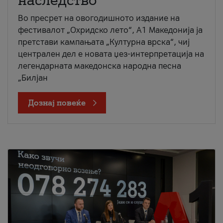
наследство
Во пресрет на овогодишното издание на
фестивалот „Охридско лето“, А1 Македонија ја
претстави кампањата „Културна врска“, чиј
централен дел е новата џез-интерпретација на
легендарната македонска народна песна
„Билјан
Дознај повеќе