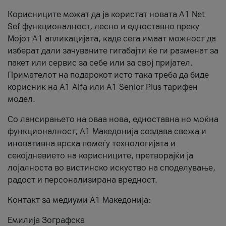
Корисниците можат да ја користат новата А1 Net
Sef функционалност, лесно и едноставно преку
Мојот А1 апликацијата, каде сега имаат можност да
изберат дали зачуваните гигабајти ќе ги разменат за
пакет или сервис за себе или за свој пријател.
Примателот на подарокот исто така треба да биде
корисник на А1 Alfa или A1 Senior Plus тарифен
модел.
Со лансирањето на оваа нова, едноставна но моќна
функционалност, А1 Македонија создава свежа и
иновативна врска помеѓу технологијата и
секојдневието на корисниците, претворајќи ја
лојалноста во вистинско искуство на споделување,
радост и персонализирана вредност.
Контакт за медиуми А1 Македонија:
Емилија Зографска