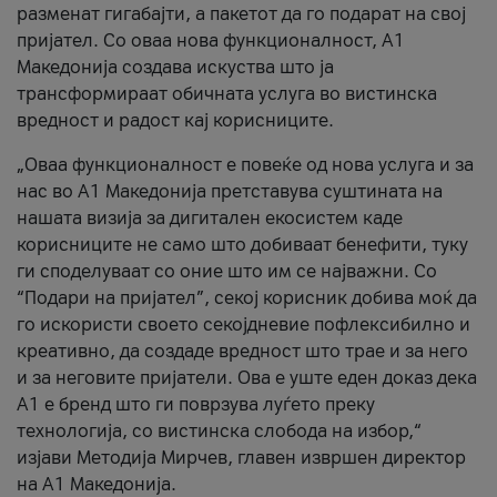
разменат гигабајти, а пакетот да го подарат на свој
пријател. Со оваа нова функционалност, А1
Македонија создава искуства што ја
трансформираат обичната услуга во вистинска
вредност и радост кај корисниците.
„Оваа функционалност е повеќе од нова услуга и за
нас во А1 Македонија претставува суштината на
нашата визија за дигитален екосистем каде
корисниците не само што добиваат бенефити, туку
ги споделуваат со оние што им се најважни. Со
“Подари на пријател”, секој корисник добива моќ да
го искористи своето секојдневие пофлексибилно и
креативно, да создаде вредност што трае и за него
и за неговите пријатели. Ова е уште еден доказ дека
А1 е бренд што ги поврзува луѓето преку
технологија, со вистинска слобода на избор,“
изјави Методија Мирчев, главен извршен директор
на А1 Македонија.