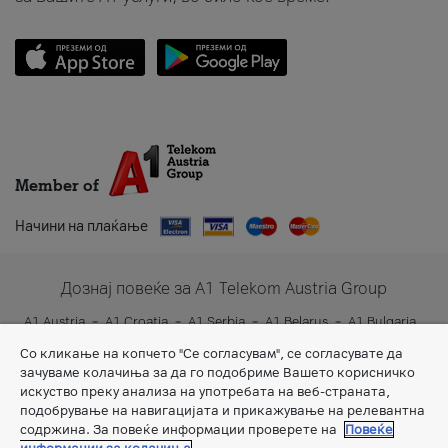
Member of
Начини на плаќање
Дознај повеќе за A1 Telekom Austria Group
A1 Austria
A1 Croatia
A1 Serbia
A1 Belarus
A1 Bulgaria
A1 Slovenia
A1 Digital
Со кликање на копчето "Се согласувам", се согласувате да
зачуваме колачиња за да го подобриме Вашето корисничко
искуство преку анализа на употребата на веб-страната,
подобрување на навигацијата и прикажување на релевантна
содржина. За повеќе информации проверете на
Повеќе