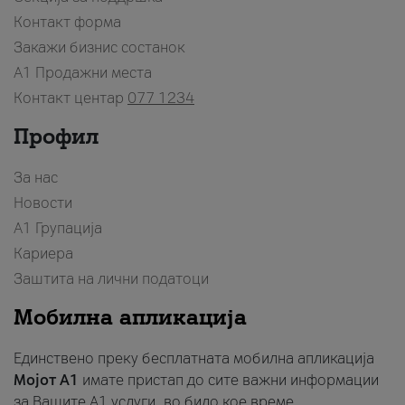
Контакт форма
Закажи бизнис состанок
A1 Продажни места
Контакт центар
077 1234
Профил
За нас
Новости
А1 Групација
Кариера
Заштита на лични податоци
Мобилна апликација
Единствено преку бесплатната мобилна апликација
Мојот A1
имате пристап до сите важни информации
за Вашите A1 услуги, во било кое време.