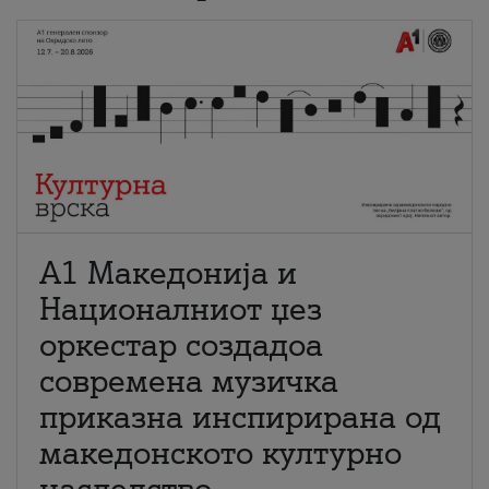
А1 Македонија и
Националниот џез
оркестар создадоа
современа музичка
приказна инспирирана од
македонското културно