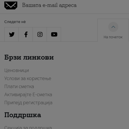
Следете нè
На почеток
Брзи линкови
Ценовници
Услови за користење
Плати сметка
Активирајте Е-сметка
Припејд регистрација
Поддршка
Секција за поддршка