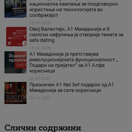
национална кампања за поодговорно
користење на технологијата во
сообраќајот
18.05.2026
Овој Валентајн, A1 Македонија и 6
скопски кафулиња ја отворија темата за
safe dating
16.02.2026
А1 Македонија ја претставува
револуционерната функционалност „
Подари на пријател“ за А1 Алфа
корисници
02.02.2026
Празничен A1 Net Sеf подарок од А1
Македонија за сите корисници
04.12.2025
Слични содржини