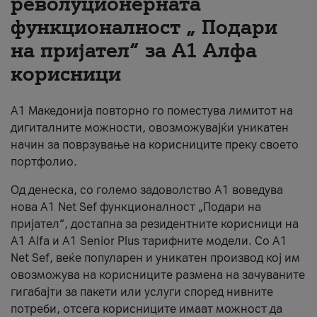
револуционерната
функционалност „ Подари
За нас
на пријател“ за А1 Алфа
#ПодобарОнлајн
корисници
А1 Македонија повторно го поместува лимитот на
дигиталните можности, овозможувајќи уникатен
начин за поврзување на корисниците преку своето
портфолио.
Од денеска, со големо задоволство А1 воведува
нова A1 Net Sef функционалност „Подари на
пријател“, достапна за резидентните корисници на
А1 Alfa и A1 Senior Plus тарифните модели. Со A1
Net Sef, веќе популарен и уникатен производ кој им
овозможува на корисниците размена на зачуваните
гигабајти за пакети или услуги според нивните
потреби, отсега корисниците имаат можност да