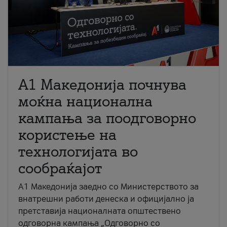
A1 Македонија почнува
моќна национална
кампања за поодговорно
користење на
технологијата во
сообраќајот
A1 Македонија заедно со Министерството за
внатрешни работи денеска и официјално ја
претставија националната општествено
одговорна кампања „Одговорно со