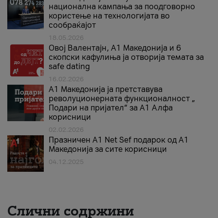
национална кампања за поодговорно
користење на технологијата во
сообраќајот
18.05.2026
Овој Валентајн, A1 Македонија и 6
скопски кафулиња ја отворија темата за
safe dating
16.02.2026
А1 Македонија ја претставува
револуционерната функционалност „
Подари на пријател“ за А1 Алфа
корисници
02.02.2026
Празничен A1 Net Sеf подарок од А1
Македонија за сите корисници
04.12.2025
Слични содржини