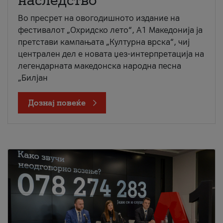
наследство
Во пресрет на овогодишното издание на
фестивалот „Охридско лето“, А1 Македонија ја
претстави кампањата „Културна врска“, чиј
централен дел е новата џез-интерпретација на
легендарната македонска народна песна
„Билјан
Дознај повеќе