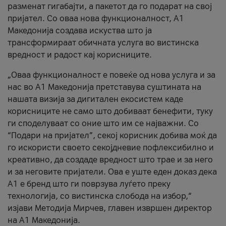
разменат гигабајти, а пакетот да го подарат на свој
пријател. Со оваа нова функционалност, А1
Македонија создава искуства што ја
трансформираат обичната услуга во вистинска
вредност и радост кај корисниците.
„Оваа функционалност е повеќе од нова услуга и за
нас во А1 Македонија претставува суштината на
нашата визија за дигитален екосистем каде
корисниците не само што добиваат бенефити, туку
ги споделуваат со оние што им се најважни. Со
“Подари на пријател”, секој корисник добива моќ да
го искористи своето секојдневие пофлексибилно и
креативно, да создаде вредност што трае и за него
и за неговите пријатели. Ова е уште еден доказ дека
А1 е бренд што ги поврзува луѓето преку
технологија, со вистинска слобода на избор,“
изјави Методија Мирчев, главен извршен директор
на А1 Македонија.