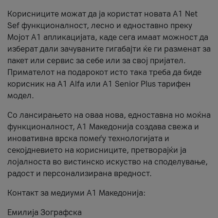
Корисниците можат да ја користат новата А1 Net
Sef функционалност, лесно и едноставно преку
Мојот А1 апликацијата, каде сега имаат можност да
изберат дали зачуваните гигабајти ќе ги разменат за
пакет или сервис за себе или за свој пријател.
Примателот на подарокот исто така треба да биде
корисник на А1 Alfa или A1 Senior Plus тарифен
модел.
Со лансирањето на оваа нова, едноставна но моќна
функционалност, А1 Македонија создава свежа и
иновативна врска помеѓу технологијата и
секојдневието на корисниците, претворајќи ја
лојалноста во вистинско искуство на споделување,
радост и персонализирана вредност.
Контакт за медиуми А1 Македонија:
Емилија Зографска