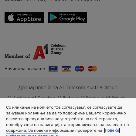
Member of
Начини на плаќање
Дознај повеќе за A1 Telekom Austria Group
A1 Austria
A1 Croatia
A1 Serbia
A1 Belarus
A1 Bulgaria
A1 Slovenia
A1 Digital
Со кликање на копчето "Се согласувам", се согласувате да
зачуваме колачиња за да го подобриме Вашето корисничко
искуство преку анализа на употребата на веб-страната,
подобрување на навигацијата и прикажување на релевантна
содржина. За повеќе информации проверете на
Повеќе