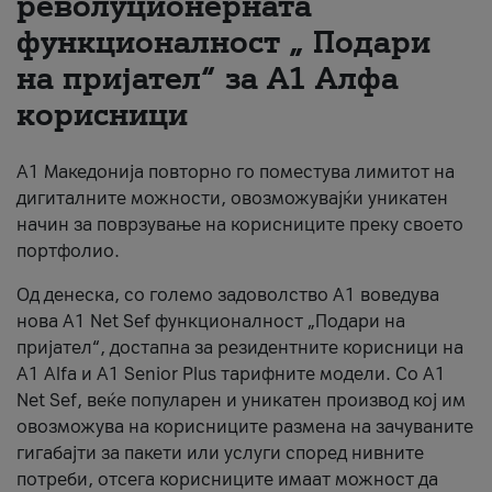
револуционерната
функционалност „ Подари
За нас
на пријател“ за А1 Алфа
#ПодобарОнлајн
корисници
А1 Македонија повторно го поместува лимитот на
дигиталните можности, овозможувајќи уникатен
начин за поврзување на корисниците преку своето
портфолио.
Од денеска, со големо задоволство А1 воведува
нова A1 Net Sef функционалност „Подари на
пријател“, достапна за резидентните корисници на
А1 Alfa и A1 Senior Plus тарифните модели. Со A1
Net Sef, веќе популарен и уникатен производ кој им
овозможува на корисниците размена на зачуваните
гигабајти за пакети или услуги според нивните
потреби, отсега корисниците имаат можност да