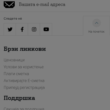
Следете нè
На почеток
Брзи линкови
Ценовници
Услови за користење
Плати сметка
Активирајте Е-сметка
Припејд регистрација
Поддршка
Секција за поддршка