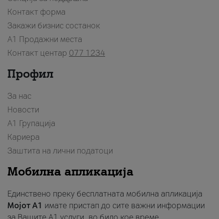
Контакт форма
Закажи бизнис состанок
A1 Продажни места
Контакт центар
077 1234
Профил
За нас
Новости
А1 Групација
Кариера
Заштита на лични податоци
Мобилна апликација
Единствено преку бесплатната мобилна апликација
Мојот A1
имате пристап до сите важни информации
за Вашите A1 услуги, во било кое време.