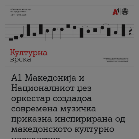
А1 Македонија и
Националниот џез
оркестар создадоа
современа музичка
приказна инспирирана од
македонското културно