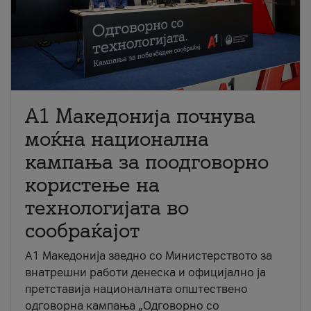
A1 Македонија почнува
моќна национална
кампања за поодговорно
користење на
технологијата во
сообраќајот
A1 Македонија заедно со Министерството за
внатрешни работи денеска и официјално ја
претставија националната општествено
одговорна кампања „Одговорно со