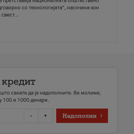
ја претставија националната општествено
говорно со технологијата“, насочена кон
свест...
 кредит
а што сакате да ја надополните. Ве молиме,
у 100 и 1000 денари.
-
+
Надополни