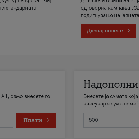
„Културна врска“, чиј
денеска и официјално 
а легендарната
одговорна кампања „Од
подигнување на јавната 
Дознај повеќе
Надополни
 А1, само внесете го
Внесете ја сумата кој
.
внесувајте сума помеѓ
Плати