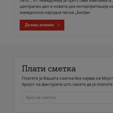
лето“, А1 Македонија ја претстави кампањата 
централен дел е новата џез-интерпретација н
македонска народна песна „Билјан
Дознај повеќе
Плати сметка
Платете ја Вашата сметка без најава на Мојот
бројот на фактурата што сакате да ја платите
Број на сметка