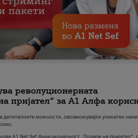
вува револуционерната
на пријател“ за А1 Алфа корис
на дигиталните можности, овозможувајќи уникатен начи
олио.
нова A1 Net Sef функционалност „Подари на пријател“, 