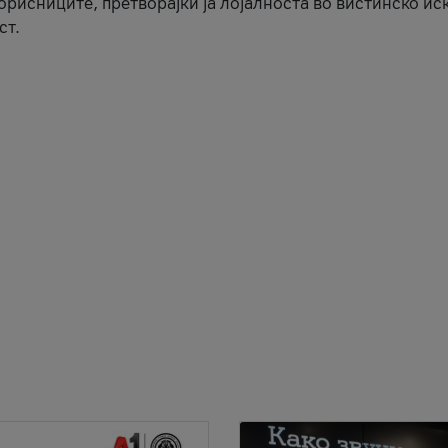
корисниците, претворајќи ја лојалноста во вистинско ис
ст.