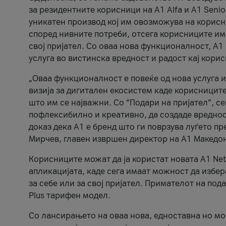
за резидентните корисници на А1 Alfa и A1 Senio
уникатен производ кој им овозможува на корисни
според нивните потреби, отсега корисниците има
свој пријател. Со оваа нова функционалност, А
услуга во вистинска вредност и радост кај кори
„Оваа функционалност е повеќе од нова услуга и
визија за дигитален екосистем каде корисниците
што им се најважни. Со “Подари на пријател”, с
пофлексибилно и креативно, да создаде вредност
доказ дека А1 е бренд што ги поврзува луѓето пр
Мирчев, главен извршен директор на А1 Македон
Корисниците можат да ја користат новата А1 Net
апликацијата, каде сега имаат можност да избера
за себе или за свој пријател. Примателот на пода
Plus тарифен модел.
Со лансирањето на оваа нова, едноставна но м