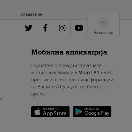
Следете нè
На почеток
Мобилна апликација
Единствено преку бесплатната
мобилна апликација
Мојот A1
имате
пристап до сите важни информации
за Вашите A1 услуги, во било кое
време.
и