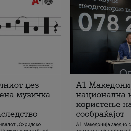
лниот џез
A1 Македони
мена музичка
национална 
користење на
аследство
сообраќајот
ивалот „Охридско
A1 Македонија заедно 