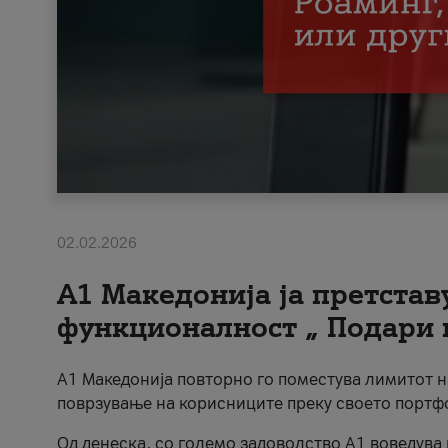
02.02.2026
А1 Македонија ја претста
функционалност „ Подари 
А1 Македонија повторно го поместува лимитот 
поврзување на корисниците преку своето портф
Од денеска, со големо задоволство А1 воведува 