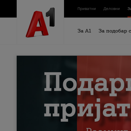
Приватни
Деловни
З
За А1
За подобар 