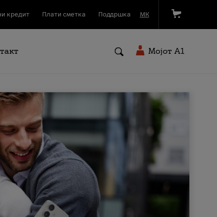
и кредит
Плати сметка
Поддршка
МК
такт
Мојот A1