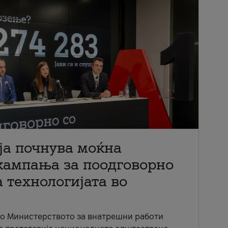
ја почнува моќна
кампања за поодговорно
 технологијата во
со Министерството за внатрешни работи