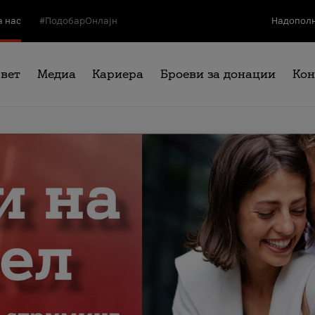
а нас
#ПодобарОнлајн
Надополн
свет
Медиа
Кариера
Броеви за донации
Кон