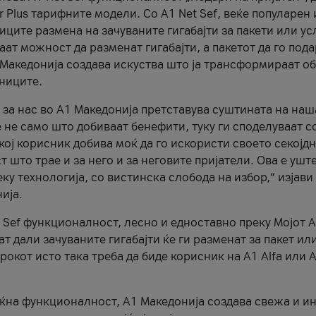
r Plus тарифните модели. Со A1 Net Sef, веќе популарен 
ците размена на зачуваните гигабајти за пакети или ус
ат можност да разменат гигабајти, а пакетот да го пода
1 Македонија создава искуства што ја трансформираат о
сниците.
 за нас во А1 Македонија претставува суштината на наш
 не само што добиваат бенефити, туку ги споделуваат с
екој корисник добива моќ да го искористи своето секојд
 што трае и за него и за неговите пријатели. Ова е ушт
еку технологија, со вистинска слобода на избор,“ изјави
ија.
 Sef функционалност, лесно и едноставно преку Мојот 
т дали зачуваните гигабајти ќе ги разменат за пакет ил
рокот исто така треба да биде корисник на А1 Alfa или A
оќна функционалност, А1 Македонија создава свежа и и