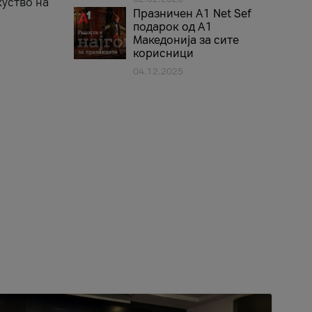
куство на
Празничен A1 Net Sеf
подарок од А1
Македонија за сите
корисници
04.12.2025