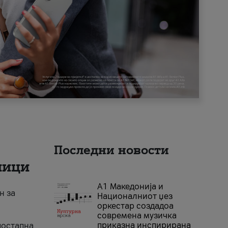
Последни новости
ници
А1 Македонија и
н за
Националниот џез
оркестар создадоа
современа музичка
приказна инспирирана
достапна