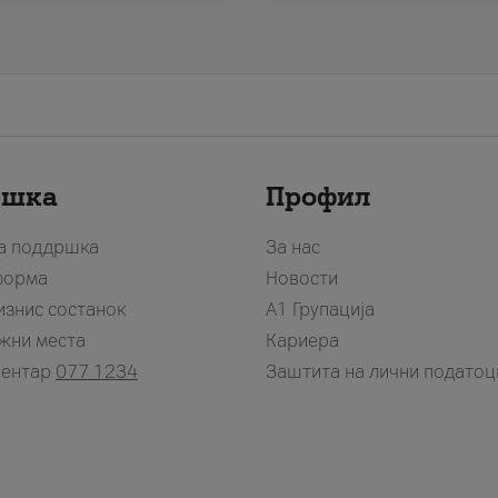
ршка
Профил
за поддршка
За нас
форма
Новости
изнис состанок
А1 Групација
жни места
Кариера
центар
077 1234
Заштита на лични податоц