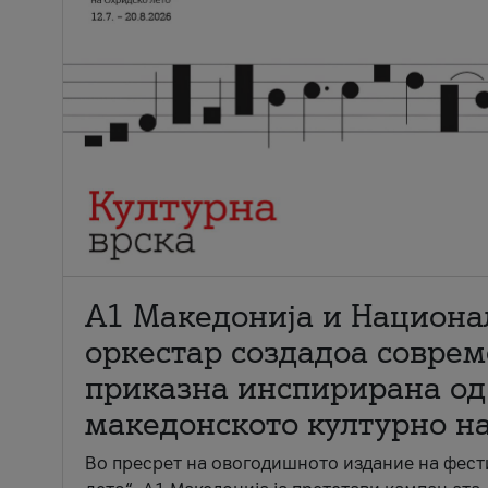
А1 Македонија и Национа
оркестар создадоа совре
приказна инспирирана од
македонското културно н
Во пресрет на овогодишното издание на фест