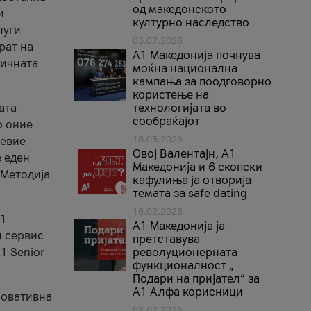
од македонското
и
културно наследство
луги
03.07.2026
рат на
A1 Македонија почнува
бичната
моќна национална
кампања за поодговорно
користење на
ата
технологијата во
сообраќајот
о оние
18.05.2026
невие
Овој Валентајн, A1
е еден
Македонија и 6 скопски
 Методија
кафулиња ја отворија
темата за safe dating
16.02.2026
А1
А1 Македонија ја
и сервис
претставува
1 Senior
револуционерната
функционалност „
Подари на пријател“ за
А1 Алфа корисници
новативна
02.02.2026