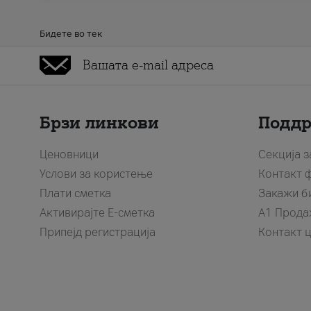
Бидете во тек
Брзи линкови
Подд
Ценовници
Секција 
Услови за користење
Контакт 
Плати сметка
Закажи б
Активирајте Е-сметка
A1 Прода
Припејд регистрација
Контакт 