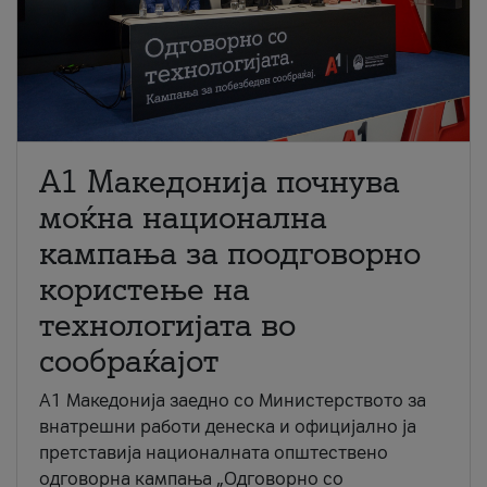
A1 Македонија почнува
моќна национална
кампања за поодговорно
користење на
технологијата во
сообраќајот
A1 Македонија заедно со Министерството за
внатрешни работи денеска и официјално ја
претставија националната општествено
одговорна кампања „Одговорно со