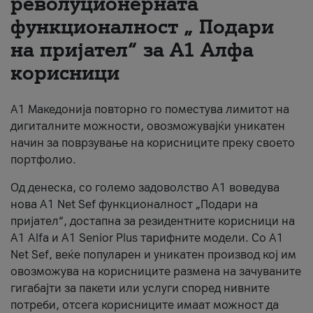
револуционерната
функционалност „ Подари
За нас
на пријател“ за А1 Алфа
#ПодобарОнлајн
корисници
А1 Македонија повторно го поместува лимитот на
дигиталните можности, овозможувајќи уникатен
начин за поврзување на корисниците преку своето
портфолио.
Од денеска, со големо задоволство А1 воведува
нова A1 Net Sef функционалност „Подари на
пријател“, достапна за резидентните корисници на
А1 Alfa и A1 Senior Plus тарифните модели. Со A1
Net Sef, веќе популарен и уникатен производ кој им
овозможува на корисниците размена на зачуваните
гигабајти за пакети или услуги според нивните
потреби, отсега корисниците имаат можност да