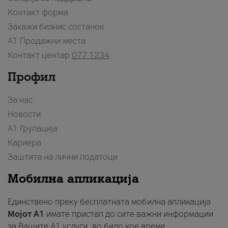
Контакт форма
Закажи бизнис состанок
A1 Продажни места
Контакт центар
077 1234
Профил
За нас
Новости
А1 Групација
Кариера
Заштита на лични податоци
Мобилна апликација
Единствено преку бесплатната мобилна апликација
Мојот A1
имате пристап до сите важни информации
за Вашите A1 услуги, во било кое време.