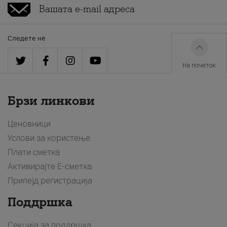
Следете нè
На почеток
Брзи линкови
Ценовници
Услови за користење
Плати сметка
Активирајте Е-сметка
Припејд регистрација
Поддршка
Секција за поддршка