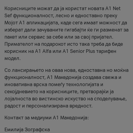
Корисниците можат да ја користат новата А1 Net
Sef функционалност, лесно и едноставно преку
Мојот А1 апликацијата, каде сега имаат можност да
изберат дали зачуваните гигабајти ќе ги разменат за
пакет или сервис за себе или за свој пријател.
Примателот на подарокот исто така треба да биде
корисник на А1 Alfa или A1 Senior Plus тарифен
модел.
Со лансирањето на оваа нова, едноставна но моќна
функционалност, А1 Македонија создава свежа и
иновативна врска помеѓу технологијата и
секојдневието на корисниците, претворајќи ја
лојалноста во вистинско искуство на споделување,
радост и персонализирана вредност.
Контакт за медиуми А1 Македонија:
Емилија Зографска