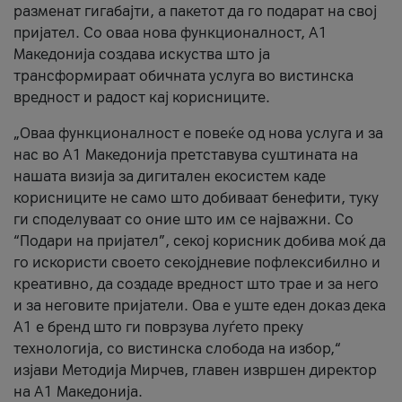
разменат гигабајти, а пакетот да го подарат на свој
пријател. Со оваа нова функционалност, А1
Македонија создава искуства што ја
трансформираат обичната услуга во вистинска
вредност и радост кај корисниците.
„Оваа функционалност е повеќе од нова услуга и за
нас во А1 Македонија претставува суштината на
нашата визија за дигитален екосистем каде
корисниците не само што добиваат бенефити, туку
ги споделуваат со оние што им се најважни. Со
“Подари на пријател”, секој корисник добива моќ да
го искористи своето секојдневие пофлексибилно и
креативно, да создаде вредност што трае и за него
и за неговите пријатели. Ова е уште еден доказ дека
А1 е бренд што ги поврзува луѓето преку
технологија, со вистинска слобода на избор,“
изјави Методија Мирчев, главен извршен директор
на А1 Македонија.