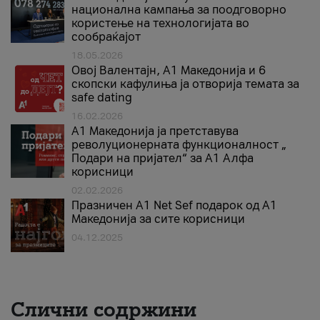
национална кампања за поодговорно
користење на технологијата во
сообраќајот
18.05.2026
Овој Валентајн, A1 Македонија и 6
скопски кафулиња ја отворија темата за
safe dating
16.02.2026
А1 Македонија ја претставува
револуционерната функционалност „
Подари на пријател“ за А1 Алфа
корисници
02.02.2026
Празничен A1 Net Sеf подарок од А1
Македонија за сите корисници
04.12.2025
Слични содржини