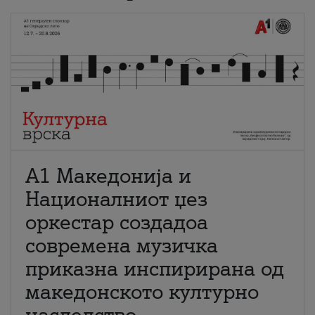
А1 Македонија и
Националниот џез
оркестар создадоа
современа музичка
приказна инспирирана од
македонското културно