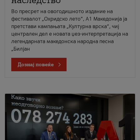
наследство
Во пресрет на овогодишното издание на
фестивалот „Охридско лето“, А1 Македонија ја
претстави кампањата „Културна врска“, чиј
централен дел е новата џез-интерпретација на
легендарната македонска народна песна
„Билјан
Дознај повеќе