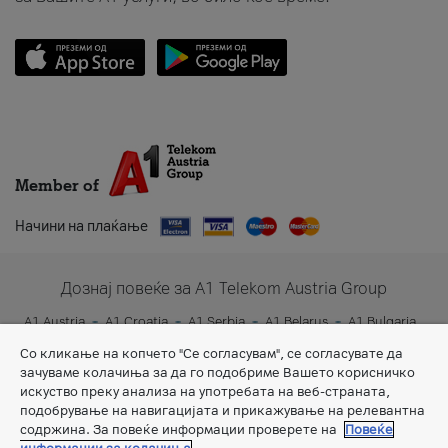
Member of
Начини на плаќање
Дознај повеќе за A1 Telekom Austria Group
A1 Austria
A1 Croatia
A1 Serbia
A1 Belarus
A1 Bulgaria
A1 Slovenia
A1 Digital
Со кликање на копчето "Се согласувам", се согласувате да
зачуваме колачиња за да го подобриме Вашето корисничко
искуство преку анализа на употребата на веб-страната,
подобрување на навигацијата и прикажување на релевантна
содржина. За повеќе информации проверете на
Повеќе