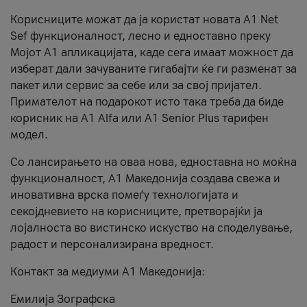
Корисниците можат да ја користат новата А1 Net
Sef функционалност, лесно и едноставно преку
Мојот А1 апликацијата, каде сега имаат можност да
изберат дали зачуваните гигабајти ќе ги разменат за
пакет или сервис за себе или за свој пријател.
Примателот на подарокот исто така треба да биде
корисник на А1 Alfa или A1 Senior Plus тарифен
модел.
Со лансирањето на оваа нова, едноставна но моќна
функционалност, А1 Македонија создава свежа и
иновативна врска помеѓу технологијата и
секојдневието на корисниците, претворајќи ја
лојалноста во вистинско искуство на споделување,
радост и персонализирана вредност.
Контакт за медиуми А1 Македонија:
Емилија Зографска