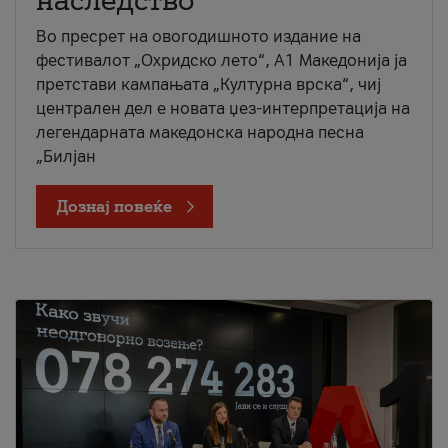
наследство
Во пресрет на овогодишното издание на
фестивалот „Охридско лето“, А1 Македонија ја
претстави кампањата „Културна врска“, чиј
централен дел е новата џез-интерпретација на
легендарната македонска народна песна
„Билјан
Дознај повеќе