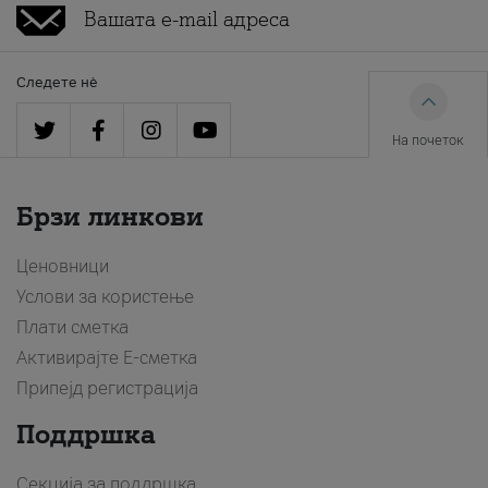
Следете нè
На почеток
Брзи линкови
Ценовници
Услови за користење
Плати сметка
Активирајте Е-сметка
Припејд регистрација
Поддршка
Секција за поддршка