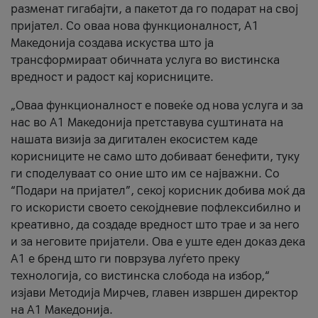
разменат гигабајти, а пакетот да го подарат на свој
пријател. Со оваа нова функционалност, А1
Македонија создава искуства што ја
трансформираат обичната услуга во вистинска
вредност и радост кај корисниците.
„Оваа функционалност е повеќе од нова услуга и за
нас во А1 Македонија претставува суштината на
нашата визија за дигитален екосистем каде
корисниците не само што добиваат бенефити, туку
ги споделуваат со оние што им се најважни. Со
“Подари на пријател”, секој корисник добива моќ да
го искористи своето секојдневие пофлексибилно и
креативно, да создаде вредност што трае и за него
и за неговите пријатели. Ова е уште еден доказ дека
А1 е бренд што ги поврзува луѓето преку
технологија, со вистинска слобода на избор,“
изјави Методија Мирчев, главен извршен директор
на А1 Македонија.