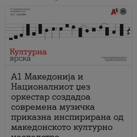
А1 Македонија и
Националниот џез
оркестар создадоа
современа музичка
приказна инспирирана од
македонското културно