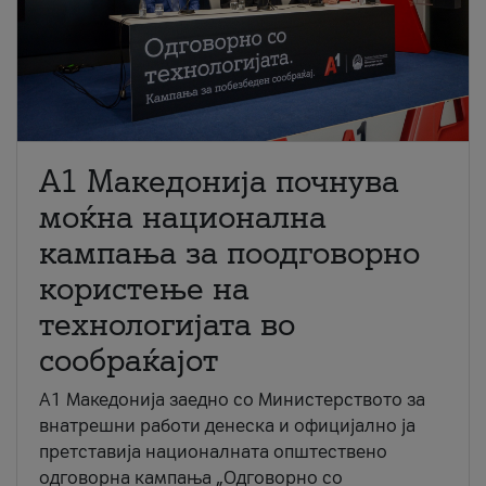
A1 Македонија почнува
моќна национална
кампања за поодговорно
користење на
технологијата во
сообраќајот
A1 Македонија заедно со Министерството за
внатрешни работи денеска и официјално ја
претставија националната општествено
одговорна кампања „Одговорно со