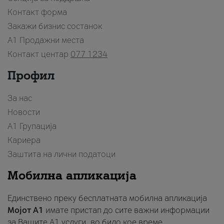
Контакт форма
Закажи бизнис состанок
A1 Продажни места
Контакт центар
077 1234
Профил
За нас
Новости
А1 Групација
Кариера
Заштита на лични податоци
Мобилна апликација
Единствено преку бесплатната мобилна апликација
Мојот A1
имате пристап до сите важни информации
за Вашите A1 услуги, во било кое време.