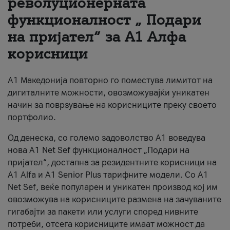
револуционерната
функционалност „ Подари
За нас
на пријател“ за А1 Алфа
#ПодобарОнлајн
корисници
А1 Македонија повторно го поместува лимитот на
дигиталните можности, овозможувајќи уникатен
начин за поврзување на корисниците преку своето
портфолио.
Од денеска, со големо задоволство А1 воведува
нова A1 Net Sef функционалност „Подари на
пријател“, достапна за резидентните корисници на
А1 Alfa и A1 Senior Plus тарифните модели. Со A1
Net Sef, веќе популарен и уникатен производ кој им
овозможува на корисниците размена на зачуваните
гигабајти за пакети или услуги според нивните
потреби, отсега корисниците имаат можност да