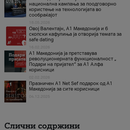
национална кампања за поодговорно
користење на технологијата во
сообраќајот
18.05.2026
Овој Валентајн, A1 Македонија и 6
скопски кафулиња ја отворија темата за
safe dating
16.02.2026
А1 Македонија ја претставува
револуционерната функционалност „
Подари на пријател“ за А1 Алфа
корисници
02.02.2026
Празничен A1 Net Sеf подарок од А1
Македонија за сите корисници
04.12.2025
Слични содржини