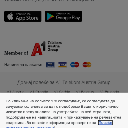
Member of
Начини на плаќање
Дознај повеќе за A1 Telekom Austria Group
A1 Austria
A1 Croatia
A1 Serbia
A1 Belarus
A1 Bulgaria
A1 Slovenia
A1 Digital
Со кликање на копчето "Се согласувам", се согласувате да
зачуваме колачиња за да го подобриме Вашето корисничко
искуство преку анализа на употребата на веб-страната,
подобрување на навигацијата и прикажување на релевантна
содржина. За повеќе информации проверете на
Повеќе