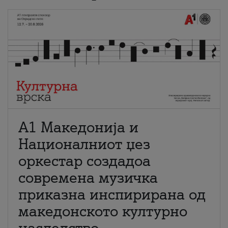
А1 Македонија и
Националниот џез
оркестар создадоа
современа музичка
приказна инспирирана од
македонското културно