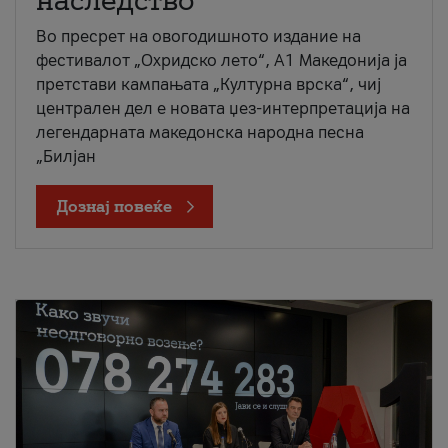
наследство
Во пресрет на овогодишното издание на
фестивалот „Охридско лето“, А1 Македонија ја
претстави кампањата „Културна врска“, чиј
централен дел е новата џез-интерпретација на
легендарната македонска народна песна
„Билјан
Дознај повеќе