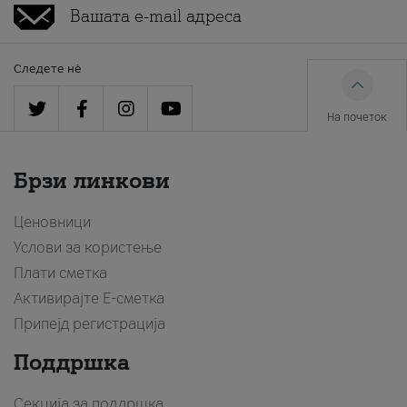
Следете нè
На почеток
Брзи линкови
Ценовници
Услови за користење
Плати сметка
Активирајте Е-сметка
Припејд регистрација
Поддршка
Секција за поддршка