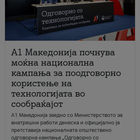
A1 Македонија почнува
моќна национална
кампања за поодговорно
користење на
технологијата во
сообраќајот
A1 Македонија заедно со Министерството за
внатрешни работи денеска и официјално ја
претставија националната општествено
одговорна кампања „Одговорно со