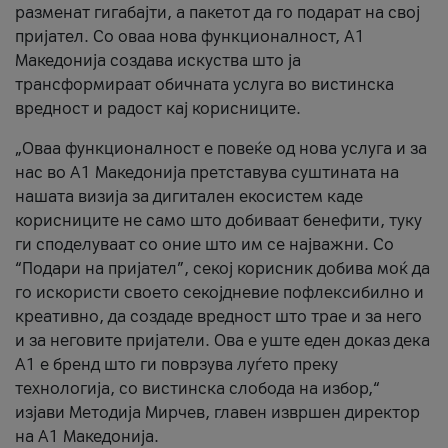
разменат гигабајти, а пакетот да го подарат на свој
пријател. Со оваа нова функционалност, А1
Македонија создава искуства што ја
трансформираат обичната услуга во вистинска
вредност и радост кај корисниците.
„Оваа функционалност е повеќе од нова услуга и за
нас во А1 Македонија претставува суштината на
нашата визија за дигитален екосистем каде
корисниците не само што добиваат бенефити, туку
ги споделуваат со оние што им се најважни. Со
“Подари на пријател”, секој корисник добива моќ да
го искористи своето секојдневие пофлексибилно и
креативно, да создаде вредност што трае и за него
и за неговите пријатели. Ова е уште еден доказ дека
А1 е бренд што ги поврзува луѓето преку
технологија, со вистинска слобода на избор,“
изјави Методија Мирчев, главен извршен директор
на А1 Македонија.