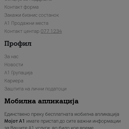
Контакт форма
Закажи бизнис состанок
A1 Продажни места
Контакт центар
077 1234
Профил
За нас
Новости
А1 Групација
Кариера
Заштита на лични податоци
Мобилна апликација
Единствено преку бесплатната мобилна апликација
Мојот A1
имате пристап до сите важни информации
за Вашите A1 услуги, во било кое време.