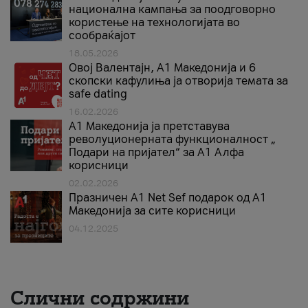
национална кампања за поодговорно
користење на технологијата во
сообраќајот
18.05.2026
Овој Валентајн, A1 Македонија и 6
скопски кафулиња ја отворија темата за
safe dating
16.02.2026
А1 Македонија ја претставува
револуционерната функционалност „
Подари на пријател“ за А1 Алфа
корисници
02.02.2026
Празничен A1 Net Sеf подарок од А1
Македонија за сите корисници
04.12.2025
Слични содржини