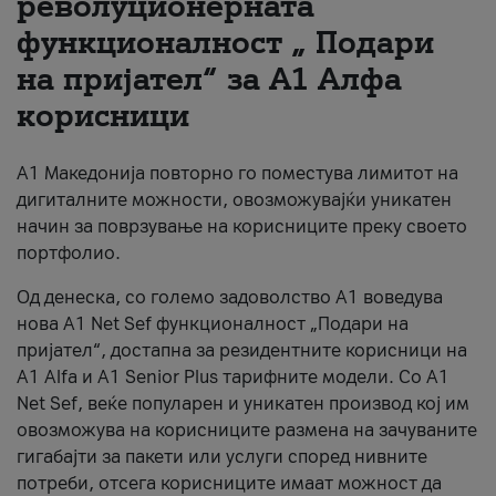
револуционерната
функционалност „ Подари
За нас
на пријател“ за А1 Алфа
#ПодобарОнлајн
корисници
А1 Македонија повторно го поместува лимитот на
дигиталните можности, овозможувајќи уникатен
начин за поврзување на корисниците преку своето
портфолио.
Од денеска, со големо задоволство А1 воведува
нова A1 Net Sef функционалност „Подари на
пријател“, достапна за резидентните корисници на
А1 Alfa и A1 Senior Plus тарифните модели. Со A1
Net Sef, веќе популарен и уникатен производ кој им
овозможува на корисниците размена на зачуваните
гигабајти за пакети или услуги според нивните
потреби, отсега корисниците имаат можност да