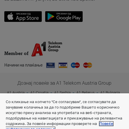
Member of
Начини на плаќање
Дознај повеќе за A1 Telekom Austria Group
A1 Austria
A1 Croatia
A1 Serbia
A1 Belarus
A1 Bulgaria
A1 Slovenia
A1 Digital
Со кликање на копчето "Се согласувам", се согласувате да
зачуваме колачиња за да го подобриме Вашето корисничко
искуство преку анализа на употребата на веб-страната,
подобрување на навигацијата и прикажување на релевантна
содржина. За повеќе информации проверете на
Повеќе