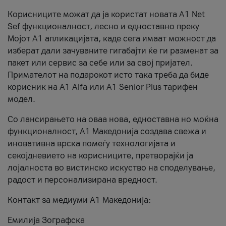
Корисниците можат да ја користат новата А1 Net
Sef функционалност, лесно и едноставно преку
Мојот А1 апликацијата, каде сега имаат можност да
изберат дали зачуваните гигабајти ќе ги разменат за
пакет или сервис за себе или за свој пријател.
Примателот на подарокот исто така треба да биде
корисник на А1 Alfa или A1 Senior Plus тарифен
модел.
Со лансирањето на оваа нова, едноставна но моќна
функционалност, А1 Македонија создава свежа и
иновативна врска помеѓу технологијата и
секојдневието на корисниците, претворајќи ја
лојалноста во вистинско искуство на споделување,
радост и персонализирана вредност.
Контакт за медиуми А1 Македонија:
Емилија Зографска