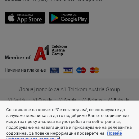
Member of
Начини на плаќање
Дознај повеќе за A1 Telekom Austria Group
A1 Austria
A1 Croatia
A1 Serbia
A1 Belarus
A1 Bulgaria
A1 Slovenia
A1 Digital
Со кликање на копчето "Се согласувам", се согласувате да
зачуваме колачиња за да го подобриме Вашето корисничко
искуство преку анализа на употребата на веб-страната,
подобрување на навигацијата и прикажување на релевантна
содржина. За повеќе информации проверете на
Повеќе