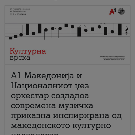
А1 Македонија и
Националниот џез
оркестар создадоа
современа музичка
приказна инспирирана од
македонското културно