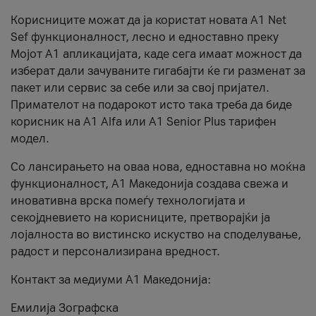
Корисниците можат да ја користат новата А1 Net
Sef функционалност, лесно и едноставно преку
Мојот А1 апликацијата, каде сега имаат можност да
изберат дали зачуваните гигабајти ќе ги разменат за
пакет или сервис за себе или за свој пријател.
Примателот на подарокот исто така треба да биде
корисник на А1 Alfa или A1 Senior Plus тарифен
модел.
Со лансирањето на оваа нова, едноставна но моќна
функционалност, А1 Македонија создава свежа и
иновативна врска помеѓу технологијата и
секојдневието на корисниците, претворајќи ја
лојалноста во вистинско искуство на споделување,
радост и персонализирана вредност.
Контакт за медиуми А1 Македонија:
Емилија Зографска