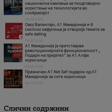
национална кампања за поодговорно
користење на технологијата во
сообраќајот
18.05.2026
Овој Валентајн, A1 Македонија и 6
скопски кафулиња ја отворија темата за
safe dating
16.02.2026
А1 Македонија ја претставува
револуционерната функционалност „
Подари на пријател“ за А1 Алфа
корисници
02.02.2026
Празничен A1 Net Sеf подарок од А1
Македонија за сите корисници
04.12.2025
Слични содржини