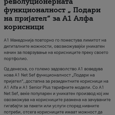
револуционерната
функционалност „ Подари
За нас
на пријател“ за А1 Алфа
#ПодобарОнлајн
корисници
А1 Македонија повторно го поместува лимитот на
дигиталните можности, овозможувајќи уникатен
начин за поврзување на корисниците преку своето
портфолио.
Од денеска, со големо задоволство А1 воведува
нова A1 Net Sef функционалност „Подари на
пријател“, достапна за резидентните корисници на
А1 Alfa и A1 Senior Plus тарифните модели. Со A1
Net Sef, веќе популарен и уникатен производ кој им
овозможува на корисниците размена на зачуваните
гигабајти за пакети или услуги според нивните
потреби, отсега корисниците имаат можност да