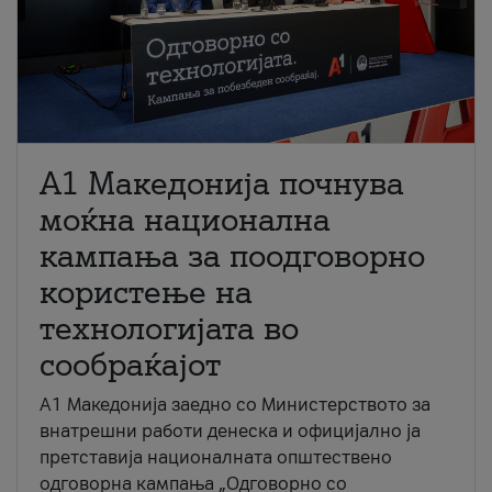
A1 Македонија почнува
моќна национална
кампања за поодговорно
користење на
технологијата во
сообраќајот
A1 Македонија заедно со Министерството за
внатрешни работи денеска и официјално ја
претставија националната општествено
одговорна кампања „Одговорно со