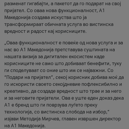
разменат гигабајти, а пакетот да го подарат на свој
пријател. Со оваа нова функционалност, А1
Македонија создава искуства што ја
трансформираат обичната услуга во вистинска
вредност и радост кај корисниците.
„Оваа функционалност е повеќе од нова услуга и за
нас во А1 Македонија претставува суштината на
нашата визија за дигитален екосистем каде
корисниците не само што добиваат бенефити, туку
ги споделуваат со оние што им се најважни. Со
“Подари на пријател”, секој корисник добива моќ да
го искористи своето секојдневие пофлексибилно и
креативно, да создаде вредност што трае и за него
и за неговите пријатели. Ова е уште еден доказ дека
А1 е бренд што ги поврзува луѓето преку
технологија, со вистинска слобода на избор,“
изјави Методија Мирчев, главен извршен директор
на А1 Македонија.