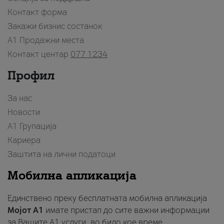
Контакт форма
Закажи бизнис состанок
A1 Продажни места
Контакт центар
077 1234
Профил
За нас
Новости
А1 Групација
Кариера
Заштита на лични податоци
Мобилна апликација
Единствено преку бесплатната мобилна апликација
Мојот A1
имате пристап до сите важни информации
за Вашите A1 услуги, во било кое време.