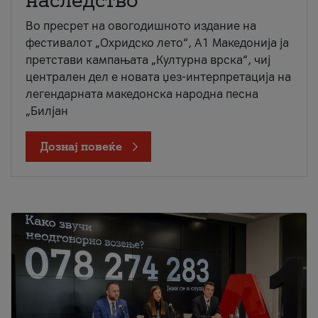
наследство
Во пресрет на овогодишното издание на
фестивалот „Охридско лето“, А1 Македонија ја
претстави кампањата „Културна врска“, чиј
централен дел е новата џез-интерпретација на
легендарната македонска народна песна
„Билјан
Дознај повеќе