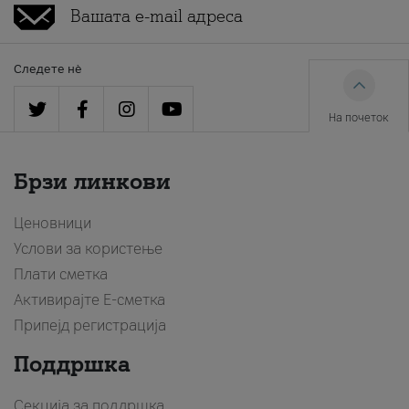
Следете нè
На почеток
Брзи линкови
Ценовници
Услови за користење
Плати сметка
Активирајте Е-сметка
Припејд регистрација
Поддршка
Секција за поддршка