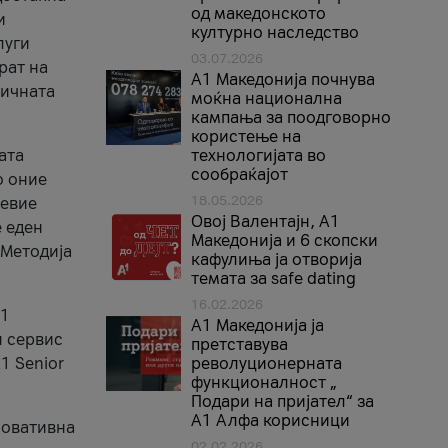
од македонското
и
културно наследство
луги
03.07.2026
рат на
A1 Македонија почнува
бичната
моќна национална
кампања за поодговорно
користење на
ата
технологијата во
сообраќајот
о оние
18.05.2026
невие
Овој Валентајн, A1
е еден
Македонија и 6 скопски
 Методија
кафулиња ја отворија
темата за safe dating
16.02.2026
А1
А1 Македонија ја
и сервис
претставува
1 Senior
револуционерната
функционалност „
Подари на пријател“ за
А1 Алфа корисници
новативна
02.02.2026