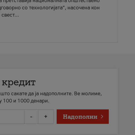
ја претставија националната општествено
говорно со технологијата“, насочена кон
свест...
 кредит
а што сакате да ја надополните. Ве молиме,
у 100 и 1000 денари.
-
+
Надополни