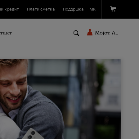
и кредит
Плати сметка
Поддршка
МК
такт
Мојот A1