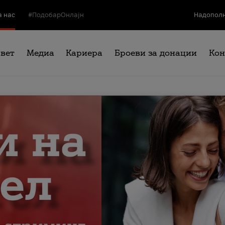
а нас
#ПодобарОнлајн
Надополн
свет
Медиа
Кариера
Броеви за донации
Кон