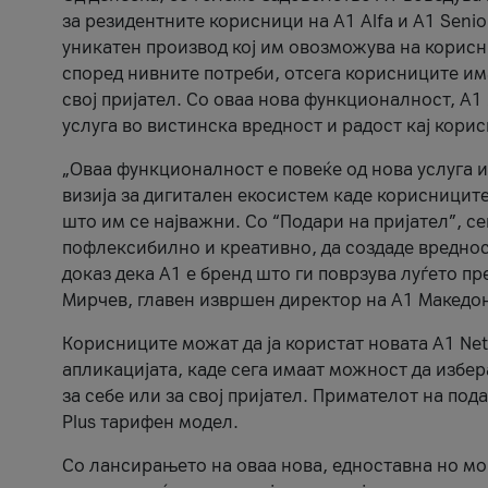
за резидентните корисници на А1 Alfa и A1 Senio
уникатен производ кој им овозможува на корисни
според нивните потреби, отсега корисниците има
свој пријател. Со оваа нова функционалност, А
услуга во вистинска вредност и радост кај кори
„Оваа функционалност е повеќе од нова услуга и
визија за дигитален екосистем каде корисниците
што им се најважни. Со “Подари на пријател”, с
пофлексибилно и креативно, да создаде вредност
доказ дека А1 е бренд што ги поврзува луѓето пр
Мирчев, главен извршен директор на А1 Македон
Корисниците можат да ја користат новата А1 Net
апликацијата, каде сега имаат можност да избера
за себе или за свој пријател. Примателот на пода
Plus тарифен модел.
Со лансирањето на оваа нова, едноставна но м