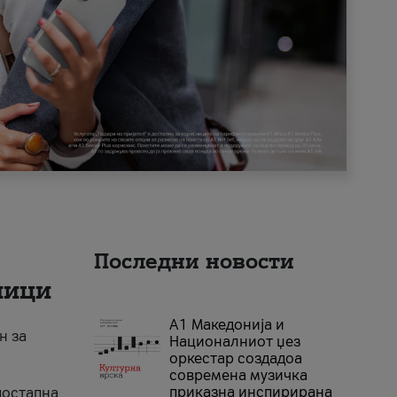
Последни новости
ници
А1 Македонија и
н за
Националниот џез
оркестар создадоа
современа музичка
приказна инспирирана
достапна