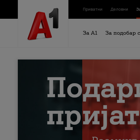
Приватни
Деловни
З
За А1
За подобар 