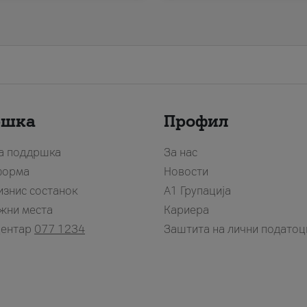
ршка
Профил
за поддршка
За нас
форма
Новости
изнис состанок
А1 Групација
жни места
Кариера
центар
077 1234
Заштита на лични податоц