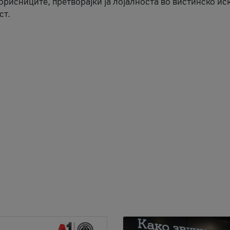
корисниците, претворајќи ја лојалноста во вистинско ис
ст.