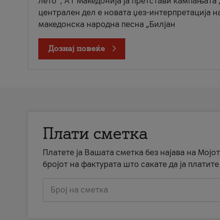
лето“, А1 Македонија ја претстави кампањата 
централен дел е новата џез-интерпретација н
македонска народна песна „Билјан
Дознај повеќе
Плати сметка
Платете ја Вашата сметка без најава на Мојот
бројот на фактурата што сакате да ја платите
Број на сметка