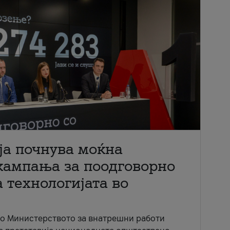
ја почнува моќна
кампања за поодговорно
 технологијата во
со Министерството за внатрешни работи