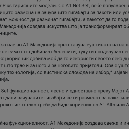
r Plus тарифните модели. Со A1 Net Sef, веќе популарен 
ците размена на зачуваните гигабајти за пакети или ус
ат можност да разменат гигабајти, а пакетот да го пода
1 Македонија создава искуства што ја трансформираат о
сниците.
 за нас во А1 Македонија претставува суштината на наш
 не само што добиваат бенефити, туку ги споделуваат с
екој корисник добива моќ да го искористи своето секојд
 што трае и за него и за неговите пријатели. Ова е ушт
еку технологија, со вистинска слобода на избор,“ изјави
ија.
 Sef функционалност, лесно и едноставно преку Мојот 
т дали зачуваните гигабајти ќе ги разменат за пакет ил
рокот исто така треба да биде корисник на А1 Alfa или A
оќна функционалност, А1 Македонија создава свежа и и