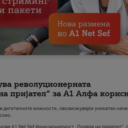
вува револуционерната
на пријател“ за А1 Алфа корис
на дигиталните можности, овозможувајќи уникатен начи
олио.
нова A1 Net Sef функционалност „Подари на пријател“, 