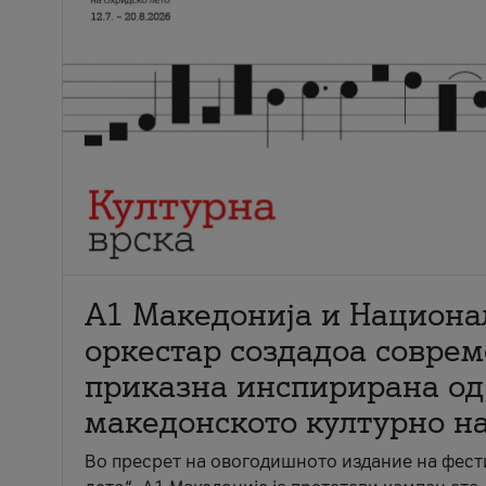
А1 Македонија и Национа
оркестар создадоа совре
приказна инспирирана од
македонското културно н
Во пресрет на овогодишното издание на фест