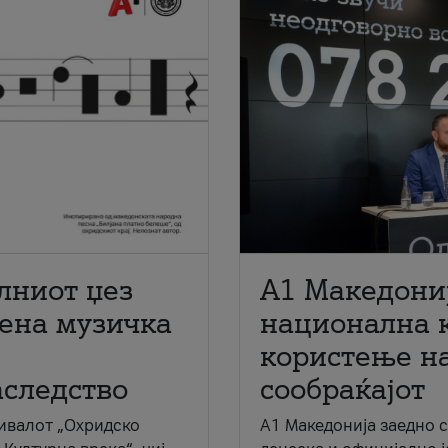
лниот џез
A1 Македони
мена музичка
национална 
користење на
аследство
сообраќајот
ивалот „Охридско
A1 Македонија заедно 