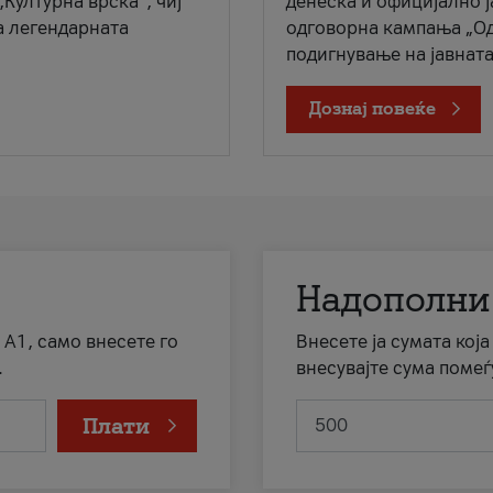
„Културна врска“, чиј
денеска и официјално 
а легендарната
одговорна кампања „Од
подигнување на јавната 
Дознај повеќе
Надополни
 А1, само внесете го
Внесете ја сумата кој
.
внесувајте сума помеѓ
Плати