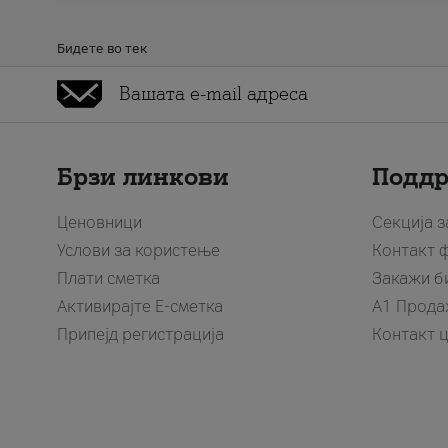
Бидете во тек
Брзи линкови
Подд
Ценовници
Секција 
Услови за користење
Контакт 
Плати сметка
Закажи б
Активирајте Е-сметка
A1 Прода
Припејд регистрација
Контакт 