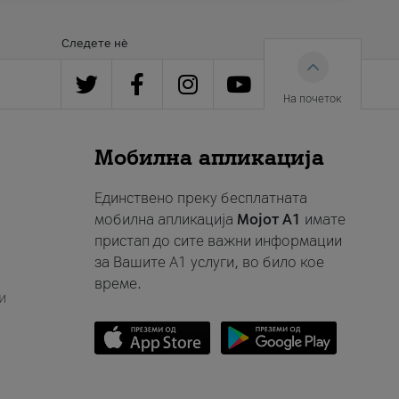
Следете нè
На почеток
Мобилна апликација
Единствено преку бесплатната
мобилна апликација
Мојот A1
имате
пристап до сите важни информации
за Вашите A1 услуги, во било кое
време.
и