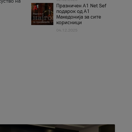
куство на
Празничен A1 Net Sеf
подарок од А1
Македонија за сите
корисници
04.12.2025