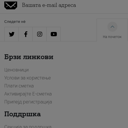
Следете нè
На почеток
Брзи линкови
Ценовници
Услови за користење
Плати сметка
Активирајте Е-сметка
Припејд регистрација
Поддршка
Секција за поддршка