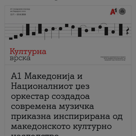
А1 Македонија и
Националниот џез
оркестар создадоа
современа музичка
приказна инспирирана од
македонското културно