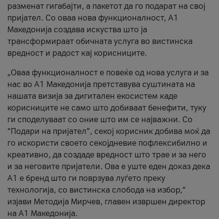
разменат гигабајти, а пакетот да го подарат на свој
пријател. Со оваа нова функционалност, А1
Македонија создава искуства што ја
трансформираат обичната услуга во вистинска
вредност и радост кај корисниците.
„Оваа функционалност е повеќе од нова услуга и за
нас во А1 Македонија претставува суштината на
нашата визија за дигитален екосистем каде
корисниците не само што добиваат бенефити, туку
ги споделуваат со оние што им се најважни. Со
“Подари на пријател”, секој корисник добива моќ да
го искористи своето секојдневие пофлексибилно и
креативно, да создаде вредност што трае и за него
и за неговите пријатели. Ова е уште еден доказ дека
А1 е бренд што ги поврзува луѓето преку
технологија, со вистинска слобода на избор,“
изјави Методија Мирчев, главен извршен директор
на А1 Македонија.