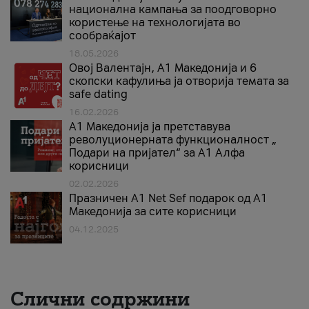
национална кампања за поодговорно
користење на технологијата во
сообраќајот
18.05.2026
Овој Валентајн, A1 Македонија и 6
скопски кафулиња ја отворија темата за
safe dating
16.02.2026
А1 Македонија ја претставува
револуционерната функционалност „
Подари на пријател“ за А1 Алфа
корисници
02.02.2026
Празничен A1 Net Sеf подарок од А1
Македонија за сите корисници
04.12.2025
Слични содржини