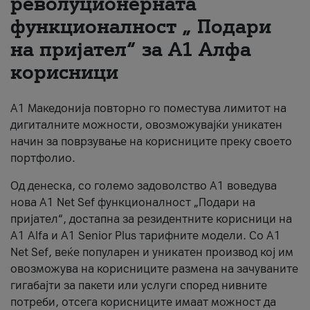
револуционерната
функционалност „ Подари
За нас
на пријател“ за А1 Алфа
#ПодобарОнлајн
корисници
А1 Македонија повторно го поместува лимитот на
дигиталните можности, овозможувајќи уникатен
начин за поврзување на корисниците преку своето
портфолио.
Од денеска, со големо задоволство А1 воведува
нова A1 Net Sef функционалност „Подари на
пријател“, достапна за резидентните корисници на
А1 Alfa и A1 Senior Plus тарифните модели. Со A1
Net Sef, веќе популарен и уникатен производ кој им
овозможува на корисниците размена на зачуваните
гигабајти за пакети или услуги според нивните
потреби, отсега корисниците имаат можност да