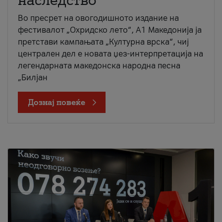
наследство
Во пресрет на овогодишното издание на
фестивалот „Охридско лето“, А1 Македонија ја
претстави кампањата „Културна врска“, чиј
централен дел е новата џез-интерпретација на
легендарната македонска народна песна
„Билјан
Дознај повеќе