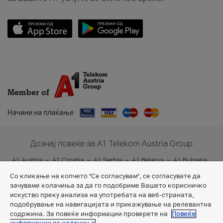
Member of
Начини на плаќање
Дознај повеќе за A1 Telekom Austria Group
A1 Austria
A1 Croatia
A1 Serbia
A1 Belarus
A1 Bulgaria
A1 Slovenia
A1 Digital
Со кликање на копчето "Се согласувам", се согласувате да
зачуваме колачиња за да го подобриме Вашето корисничко
искуство преку анализа на употребата на веб-страната,
подобрување на навигацијата и прикажување на релевантна
содржина. За повеќе информации проверете на
Повеќе