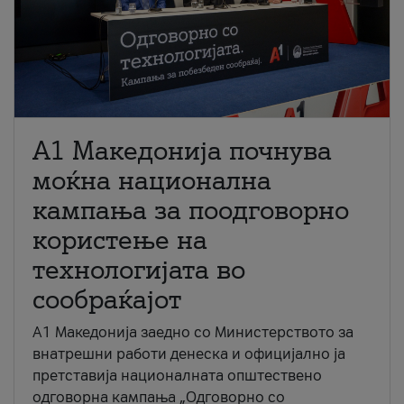
A1 Македонија почнува
моќна национална
кампања за поодговорно
користење на
технологијата во
сообраќајот
A1 Македонија заедно со Министерството за
внатрешни работи денеска и официјално ја
претставија националната општествено
одговорна кампања „Одговорно со