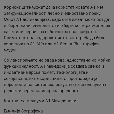
Корисниците можат да ја користат новата А1 Net
Sef функционалност, лесно и едноставно преку
Мојот А1 апликацијата, каде сега имаат можност да
изберат дали зачуваните гигабајти ќе ги разменат за
пакет или сервис за себе или за свој пријател.
Примателот на подарокот исто така треба да биде
корисник на А1 Alfa или A1 Senior Plus тарифен
модел.
Со лансирањето на оваа нова, едноставна но моќна
функционалност, А1 Македонија создава свежа и
иновативна врска помеѓу технологијата и
секојдневието на корисниците, претворајќи ја
лојалноста во вистинско искуство на споделување,
радост и персонализирана вредност.
Контакт за медиуми А1 Македонија:
Емилија Зографска