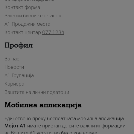
Контакт форма
Закажи бизнис состанок
A1 Продажни места
Контакт центар
077 1234
Профил
За нас
Новости
А1 Групација
Кариера
Заштита на лични податоци
Мобилна апликација
Единствено преку бесплатната мобилна апликација
Мојот A1
имате пристап до сите важни информации
за Вашите A1 услуги, во било кое време.