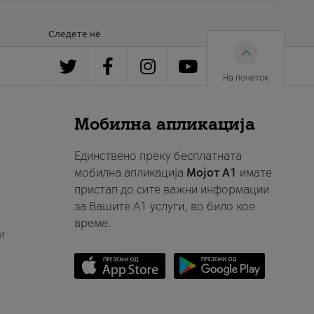
Следете нè
На почеток
Мобилна апликација
Единствено преку бесплатната
мобилна апликација
Мојот A1
имате
пристап до сите важни информации
за Вашите A1 услуги, во било кое
време.
и