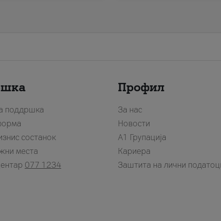
ршка
Профил
за поддршка
За нас
форма
Новости
изнис состанок
А1 Групација
жни места
Кариера
центар
077 1234
Заштита на лични податоц