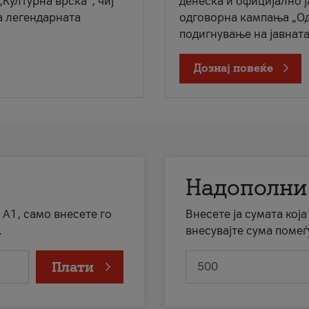
„Културна врска“, чиј
денеска и официјално 
а легендарната
одговорна кампања „Од
подигнување на јавната 
Дознај повеќе
Надополни
 А1, само внесете го
Внесете ја сумата кој
.
внесувајте сума помеѓ
Плати