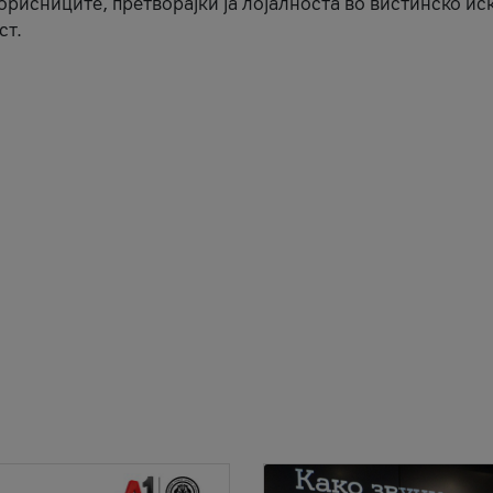
корисниците, претворајќи ја лојалноста во вистинско ис
ст.