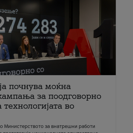
ја почнува моќна
кампања за поодговорно
 технологијата во
со Министерството за внатрешни работи