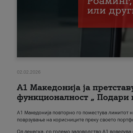
02.02.2026
А1 Македонија ја претста
функционалност „ Подари 
А1 Македонија повторно го поместува лимитот 
поврзување на корисниците преку своето портф
Од денеска, со големо задоволство А1 воведува 