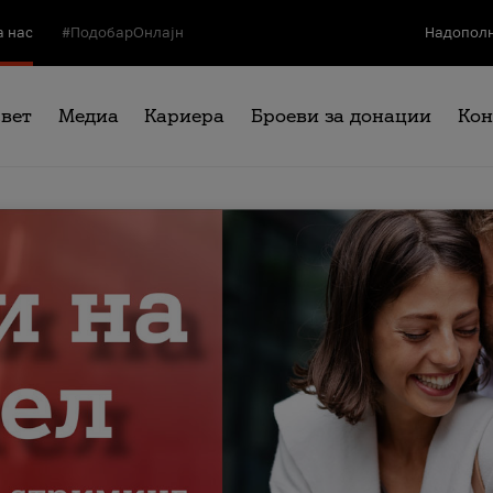
а нас
#ПодобарОнлајн
Надополн
свет
Медиа
Кариера
Броеви за донации
Кон