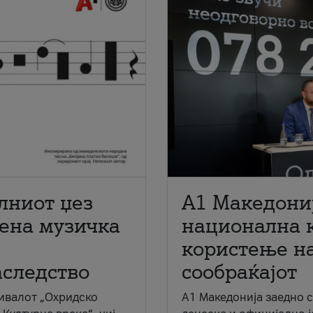
лниот џез
A1 Македони
мена музичка
национална 
користење на
аследство
сообраќајот
ивалот „Охридско
A1 Македонија заедно 