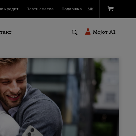
и кредит
Плати сметка
Поддршка
МК
такт
Мојот A1