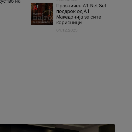
куство на
Празничен A1 Net Sеf
подарок од А1
Македонија за сите
корисници
04.12.2025