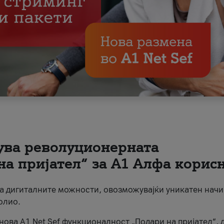
вува револуционерната
на пријател“ за А1 Алфа корис
на дигиталните можности, овозможувајќи уникатен начи
олио.
нова A1 Net Sef функционалност „Подари на пријател“, 