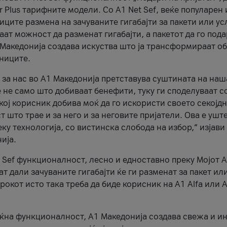
r Plus тарифните модели. Со A1 Net Sef, веќе популарен 
ците размена на зачуваните гигабајти за пакети или ус
ат можност да разменат гигабајти, а пакетот да го пода
1 Македонија создава искуства што ја трансформираат о
сниците.
 за нас во А1 Македонија претставува суштината на наш
 не само што добиваат бенефити, туку ги споделуваат с
екој корисник добива моќ да го искористи своето секојд
 што трае и за него и за неговите пријатели. Ова е ушт
еку технологија, со вистинска слобода на избор,“ изјави
ија.
 Sef функционалност, лесно и едноставно преку Мојот 
т дали зачуваните гигабајти ќе ги разменат за пакет ил
рокот исто така треба да биде корисник на А1 Alfa или A
оќна функционалност, А1 Македонија создава свежа и и