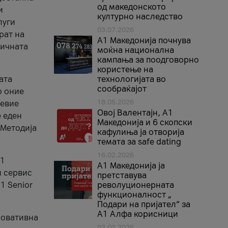
од македонското
и
културно наследство
луги
03.07.2026
рат на
A1 Македонија почнува
бичната
моќна национална
кампања за поодговорно
користење на
ата
технологијата во
сообраќајот
о оние
18.05.2026
невие
Овој Валентајн, A1
е еден
Македонија и 6 скопски
 Методија
кафулиња ја отворија
темата за safe dating
16.02.2026
А1
А1 Македонија ја
и сервис
претставува
1 Senior
револуционерната
функционалност „
Подари на пријател“ за
А1 Алфа корисници
новативна
02.02.2026