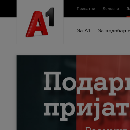
Приватни
Деловни
З
За А1
За подобар 