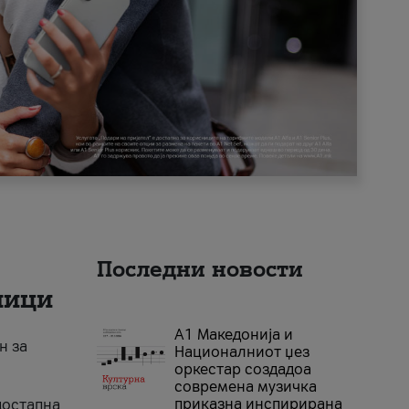
Последни новости
ници
А1 Македонија и
н за
Националниот џез
оркестар создадоа
современа музичка
приказна инспирирана
достапна