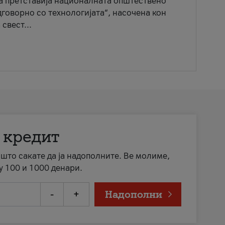
ја претставија националната општествено
говорно со технологијата“, насочена кон
свест...
 кредит
а што сакате да ја надополните. Ве молиме,
у 100 и 1000 денари.
-
+
Надополни