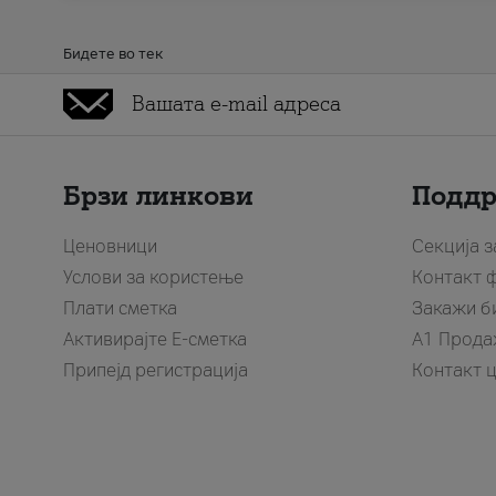
Бидете во тек
Брзи линкови
Подд
Ценовници
Секција 
Услови за користење
Контакт 
Плати сметка
Закажи б
Активирајте Е-сметка
A1 Прода
Припејд регистрација
Контакт 