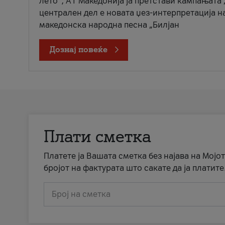
лето“, А1 Македонија ја претстави кампањата 
централен дел е новата џез-интерпретација н
македонска народна песна „Билјан
Дознај повеќе
Плати сметка
Платете ја Вашата сметка без најава на Мојот
бројот на фактурата што сакате да ја платите
Број на сметка