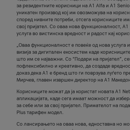
за резидентните корисници на А1 Alfa и A1 Senio
уникатен производ кој им овозможува на корисни
според нивните потреби, отсега корисниците има
свој пријател. Со оваа нова функционалност, А
услуга во вистинска вредност и радост кај кори
„Оваа функционалност е повеќе од нова услуга и
визија за дигитален екосистем каде корисниците
што им се најважни. Со “Подари на пријател”, с
пофлексибилно и креативно, да создаде вредност
доказ дека А1 е бренд што ги поврзува луѓето пр
Мирчев, главен извршен директор на А1 Македон
Корисниците можат да ја користат новата А1 Net
апликацијата, каде сега имаат можност да избера
за себе или за свој пријател. Примателот на пода
Plus тарифен модел.
Со лансирањето на оваа нова, едноставна но м