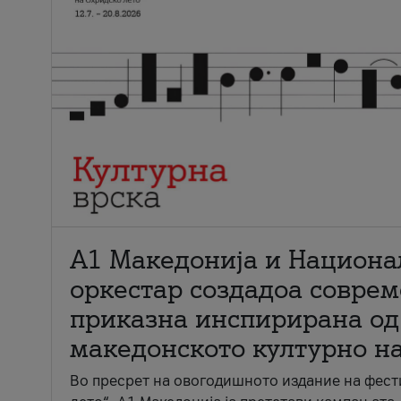
А1 Македонија и Национа
оркестар создадоа совре
приказна инспирирана од
македонското културно н
Во пресрет на овогодишното издание на фест