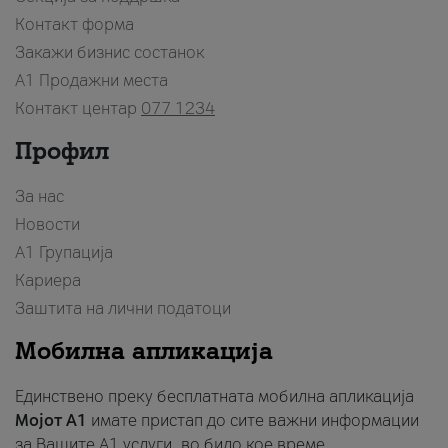
Контакт форма
Закажи бизнис состанок
A1 Продажни места
Контакт центар
077 1234
Профил
За нас
Новости
А1 Групација
Кариера
Заштита на лични податоци
Мобилна апликација
Единствено преку бесплатната мобилна апликација
Мојот A1
имате пристап до сите важни информации
за Вашите A1 услуги, во било кое време.