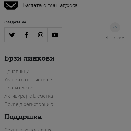
Следете нè
На почеток
Брзи линкови
Ценовници
Услови за користење
Плати сметка
Активирајте Е-сметка
Припејд регистрација
Поддршка
Секција за поддршка