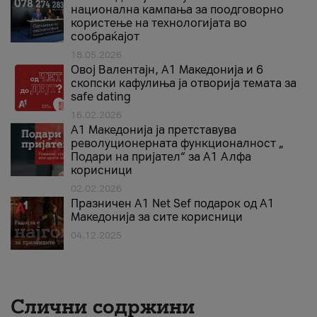
национална кампања за поодговорно
користење на технологијата во
сообраќајот
18.05.2026
Овој Валентајн, A1 Македонија и 6
скопски кафулиња ја отворија темата за
safe dating
16.02.2026
А1 Македонија ја претставува
револуционерната функционалност „
Подари на пријател“ за А1 Алфа
корисници
02.02.2026
Празничен A1 Net Sеf подарок од А1
Македонија за сите корисници
04.12.2025
Слични содржини