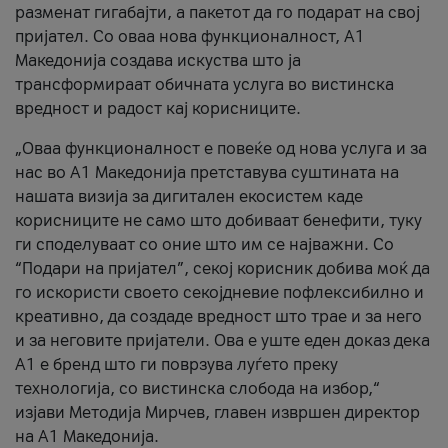
разменат гигабајти, а пакетот да го подарат на свој
пријател. Со оваа нова функционалност, А1
Македонија создава искуства што ја
трансформираат обичната услуга во вистинска
вредност и радост кај корисниците.
„Оваа функционалност е повеќе од нова услуга и за
нас во А1 Македонија претставува суштината на
нашата визија за дигитален екосистем каде
корисниците не само што добиваат бенефити, туку
ги споделуваат со оние што им се најважни. Со
“Подари на пријател”, секој корисник добива моќ да
го искористи своето секојдневие пофлексибилно и
креативно, да создаде вредност што трае и за него
и за неговите пријатели. Ова е уште еден доказ дека
А1 е бренд што ги поврзува луѓето преку
технологија, со вистинска слобода на избор,“
изјави Методија Мирчев, главен извршен директор
на А1 Македонија.