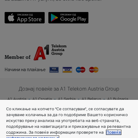
Member of
Начини на плаќање
Дознај повеќе за A1 Telekom Austria Group
A1 Austria
A1 Croatia
A1 Serbia
A1 Belarus
A1 Bulgaria
A1 Slovenia
A1 Digital
Со кликање на копчето "Се согласувам", се согласувате да
зачуваме колачиња за да го подобриме Вашето корисничко
искуство преку анализа на употребата на веб-страната,
подобрување на навигацијата и прикажување на релевантна
содржина. За повеќе информации проверете на
Повеќе