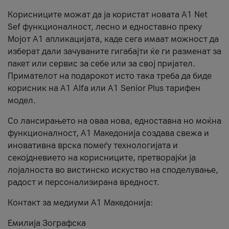
Корисниците можат да ја користат новата А1 Net
Sef функционалност, лесно и едноставно преку
Мојот А1 апликацијата, каде сега имаат можност да
изберат дали зачуваните гигабајти ќе ги разменат за
пакет или сервис за себе или за свој пријател.
Примателот на подарокот исто така треба да биде
корисник на А1 Alfa или A1 Senior Plus тарифен
модел.
Со лансирањето на оваа нова, едноставна но моќна
функционалност, А1 Македонија создава свежа и
иновативна врска помеѓу технологијата и
секојдневието на корисниците, претворајќи ја
лојалноста во вистинско искуство на споделување,
радост и персонализирана вредност.
Контакт за медиуми А1 Македонија:
Емилија Зографска