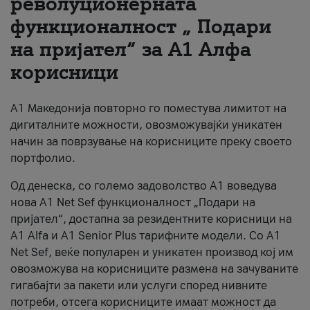
револуционерната
функционалност „ Подари
За нас
на пријател“ за А1 Алфа
#ПодобарОнлајн
корисници
А1 Македонија повторно го поместува лимитот на
дигиталните можности, овозможувајќи уникатен
начин за поврзување на корисниците преку своето
портфолио.
Од денеска, со големо задоволство А1 воведува
нова A1 Net Sef функционалност „Подари на
пријател“, достапна за резидентните корисници на
А1 Alfa и A1 Senior Plus тарифните модели. Со A1
Net Sef, веќе популарен и уникатен производ кој им
овозможува на корисниците размена на зачуваните
гигабајти за пакети или услуги според нивните
потреби, отсега корисниците имаат можност да