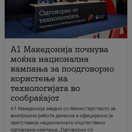
A1 Македонија почнува
моќна национална
кампања за поодговорно
користење на
технологијата во
сообраќајот
A1 Македонија заедно со Министерството за
внатрешни работи денеска и официјално ја
претставија националната општествено
одговорна кампања „Одговорно со