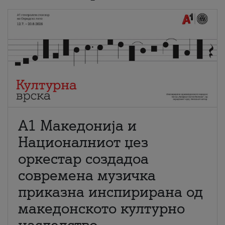
А1 Македонија и
Националниот џез
оркестар создадоа
современа музичка
приказна инспирирана од
македонското културно