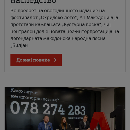
наследство
Во пресрет на овогодишното издание на
фестивалот „Охридско лето“, А1 Македонија ја
претстави кампањата „Културна врска“, чиј
централен дел е новата џез-интерпретација на
легендарната македонска народна песна
„Билјан
Дознај повеќе