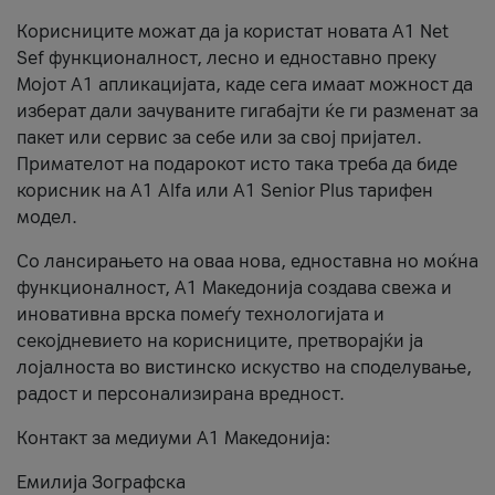
Корисниците можат да ја користат новата А1 Net
Sef функционалност, лесно и едноставно преку
Мојот А1 апликацијата, каде сега имаат можност да
изберат дали зачуваните гигабајти ќе ги разменат за
пакет или сервис за себе или за свој пријател.
Примателот на подарокот исто така треба да биде
корисник на А1 Alfa или A1 Senior Plus тарифен
модел.
Со лансирањето на оваа нова, едноставна но моќна
функционалност, А1 Македонија создава свежа и
иновативна врска помеѓу технологијата и
секојдневието на корисниците, претворајќи ја
лојалноста во вистинско искуство на споделување,
радост и персонализирана вредност.
Контакт за медиуми А1 Македонија:
Емилија Зографска