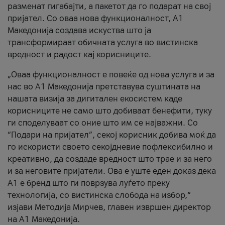
разменат гигабајти, а пакетот да го подарат на свој
пријател. Со оваа нова функционалност, А1
Македонија создава искуства што ја
трансформираат обичната услуга во вистинска
вредност и радост кај корисниците.
„Оваа функционалност е повеќе од нова услуга и за
нас во А1 Македонија претставува суштината на
нашата визија за дигитален екосистем каде
корисниците не само што добиваат бенефити, туку
ги споделуваат со оние што им се најважни. Со
“Подари на пријател”, секој корисник добива моќ да
го искористи своето секојдневие пофлексибилно и
креативно, да создаде вредност што трае и за него
и за неговите пријатели. Ова е уште еден доказ дека
А1 е бренд што ги поврзува луѓето преку
технологија, со вистинска слобода на избор,“
изјави Методија Мирчев, главен извршен директор
на А1 Македонија.