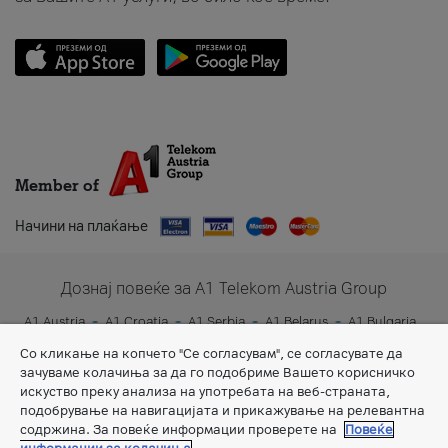
Member of
Начини на плаќање
Дознај повеќе за A1 Telekom Austria Group
A1 Austria
A1 Croatia
A1 Serbia
A1 Belarus
A1 Bulgaria
A1 Slovenia
A1 Digital
Со кликање на копчето "Се согласувам", се согласувате да
зачуваме колачиња за да го подобриме Вашето корисничко
искуство преку анализа на употребата на веб-страната,
подобрување на навигацијата и прикажување на релевантна
содржина. За повеќе информации проверете на
Повеќе