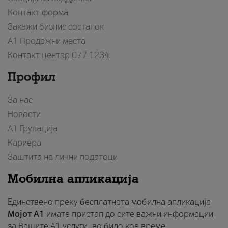
Контакт форма
Закажи бизнис состанок
A1 Продажни места
Контакт центар
077 1234
Профил
За нас
Новости
А1 Групација
Кариера
Заштита на лични податоци
Мобилна апликација
Единствено преку бесплатната мобилна апликација
Мојот A1
имате пристап до сите важни информации
за Вашите A1 услуги, во било кое време.