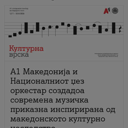
А1 Македонија и
Националниот џез
оркестар создадоа
современа музичка
приказна инспирирана од
македонското културно