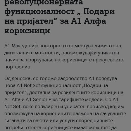
револуционерната
функционалност „ Подари
За нас
на пријател“ за А1 Алфа
#ПодобарОнлајн
корисници
А1 Македонија повторно го поместува лимитот на
дигиталните можности, овозможувајќи уникатен
начин за поврзување на корисниците преку своето
портфолио.
Од денеска, со големо задоволство А1 воведува
нова A1 Net Sef функционалност „Подари на
пријател“, достапна за резидентните корисници на
А1 Alfa и A1 Senior Plus тарифните модели. Со A1
Net Sef, веќе популарен и уникатен производ кој им
овозможува на корисниците размена на зачуваните
гигабајти за пакети или услуги според нивните
потреби, отсега корисниците имаат можност да