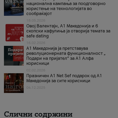
национална кампања за поодговорно
користење на технологијата во
сообраќајот
18.05.2026
Овој Валентајн, A1 Македонија и 6
скопски кафулиња ја отворија темата за
safe dating
16.02.2026
А1 Македонија ја претставува
револуционерната функционалност „
Подари на пријател“ за А1 Алфа
корисници
02.02.2026
Празничен A1 Net Sеf подарок од А1
Македонија за сите корисници
04.12.2025
Слични содржини