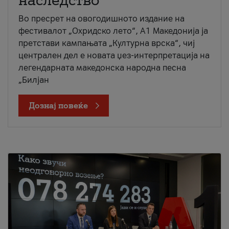
наследство
Во пресрет на овогодишното издание на
фестивалот „Охридско лето“, А1 Македонија ја
претстави кампањата „Културна врска“, чиј
централен дел е новата џез-интерпретација на
легендарната македонска народна песна
„Билјан
Дознај повеќе