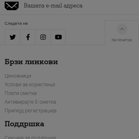
Следете нè
На почеток
Брзи линкови
Ценовници
Услови за користење
Плати сметка
Активирајте Е-сметка
Припејд регистрација
Поддршка
Секција за поддршка