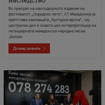
наследство
Во пресрет на овогодишното издание на
фестивалот „Охридско лето“, А1 Македонија ја
претстави кампањата „Културна врска“, чиј
централен дел е новата џез-интерпретација на
легендарната македонска народна песна
„Билјан
Дознај повеќе