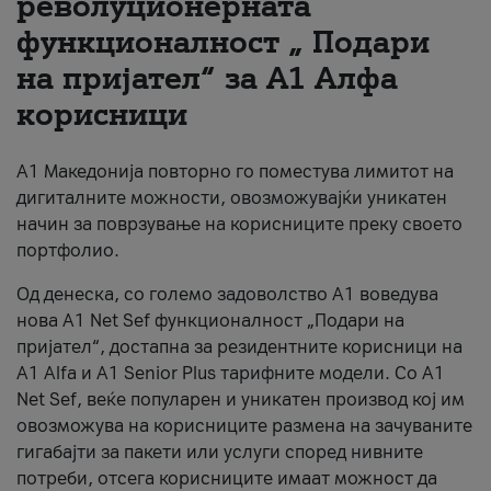
револуционерната
функционалност „ Подари
За нас
на пријател“ за А1 Алфа
#ПодобарОнлајн
корисници
А1 Македонија повторно го поместува лимитот на
дигиталните можности, овозможувајќи уникатен
начин за поврзување на корисниците преку своето
портфолио.
Од денеска, со големо задоволство А1 воведува
нова A1 Net Sef функционалност „Подари на
пријател“, достапна за резидентните корисници на
А1 Alfa и A1 Senior Plus тарифните модели. Со A1
Net Sef, веќе популарен и уникатен производ кој им
овозможува на корисниците размена на зачуваните
гигабајти за пакети или услуги според нивните
потреби, отсега корисниците имаат можност да