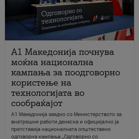
A1 Македонија почнува
моќна национална
кампања за поодговорно
користење на
технологијата во
сообраќајот
A1 Македонија заедно со Министерството за
внатрешни работи денеска и официјално ја
претставија националната општествено
одговорна кампања „Одговорно со