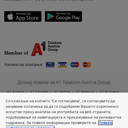
Member of
Начини на плаќање
Дознај повеќе за A1 Telekom Austria Group
A1 Austria
A1 Croatia
A1 Serbia
A1 Belarus
A1 Bulgaria
A1 Slovenia
A1 Digital
Со кликање на копчето "Се согласувам", се согласувате да
зачуваме колачиња за да го подобриме Вашето корисничко
искуство преку анализа на употребата на веб-страната,
подобрување на навигацијата и прикажување на релевантна
содржина. За повеќе информации проверете на
Повеќе