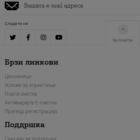
Следете нè
На почеток
Брзи линкови
Ценовници
Услови за користење
Плати сметка
Активирајте Е-сметка
Припејд регистрација
Поддршка
Секција за поддршка