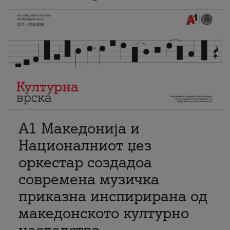
А1 Македонија и
Националниот џез
оркестар создадоа
современа музичка
приказна инспирирана од
македонското културно