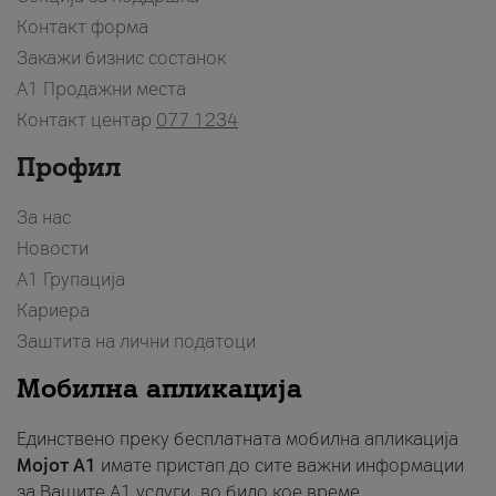
Контакт форма
Закажи бизнис состанок
A1 Продажни места
Контакт центар
077 1234
Профил
За нас
Новости
А1 Групација
Кариера
Заштита на лични податоци
Мобилна апликација
Единствено преку бесплатната мобилна апликација
Мојот A1
имате пристап до сите важни информации
за Вашите A1 услуги, во било кое време.