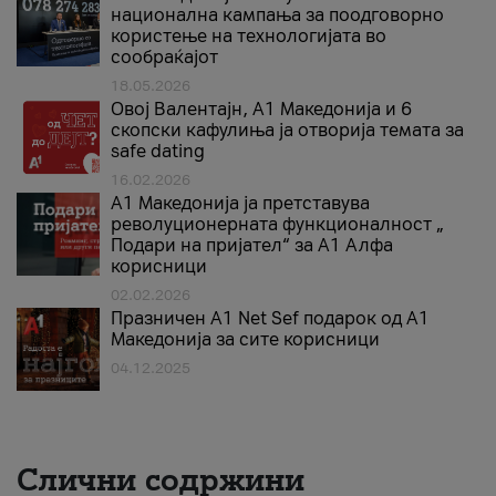
национална кампања за поодговорно
користење на технологијата во
сообраќајот
18.05.2026
Овој Валентајн, A1 Македонија и 6
скопски кафулиња ја отворија темата за
safe dating
16.02.2026
А1 Македонија ја претставува
револуционерната функционалност „
Подари на пријател“ за А1 Алфа
корисници
02.02.2026
Празничен A1 Net Sеf подарок од А1
Македонија за сите корисници
04.12.2025
Слични содржини