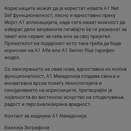
Корисниците можат да ја користат новата А1 Net
Sef функционалност, лесно и едноставно преку
Мојот А1 апликацијата, каде сега имаат можност да
изберат дали зачуваните гигабајти ќе ги разменат за
пакет или сервис за себе или за свој пријател.
Примателот на подарокот исто така треба да биде
корисник на А1 Alfa или A1 Senior Plus тарифен
модел.
Со лансирањето на оваа нова, едноставна но моќна
функционалност, А1 Македонија создава свежа и
иновативна врска помеѓу технологијата и
секојдневието на корисниците, претворајќи ја
лојалноста во вистинско искуство на споделување,
радост и персонализирана вредност.
Контакт за медиуми А1 Македонија:
Емилија Зографска