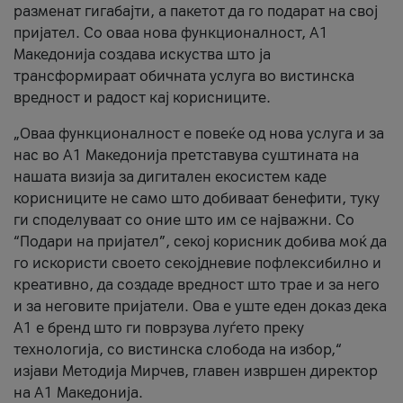
разменат гигабајти, а пакетот да го подарат на свој
пријател. Со оваа нова функционалност, А1
Македонија создава искуства што ја
трансформираат обичната услуга во вистинска
вредност и радост кај корисниците.
„Оваа функционалност е повеќе од нова услуга и за
нас во А1 Македонија претставува суштината на
нашата визија за дигитален екосистем каде
корисниците не само што добиваат бенефити, туку
ги споделуваат со оние што им се најважни. Со
“Подари на пријател”, секој корисник добива моќ да
го искористи своето секојдневие пофлексибилно и
креативно, да создаде вредност што трае и за него
и за неговите пријатели. Ова е уште еден доказ дека
А1 е бренд што ги поврзува луѓето преку
технологија, со вистинска слобода на избор,“
изјави Методија Мирчев, главен извршен директор
на А1 Македонија.