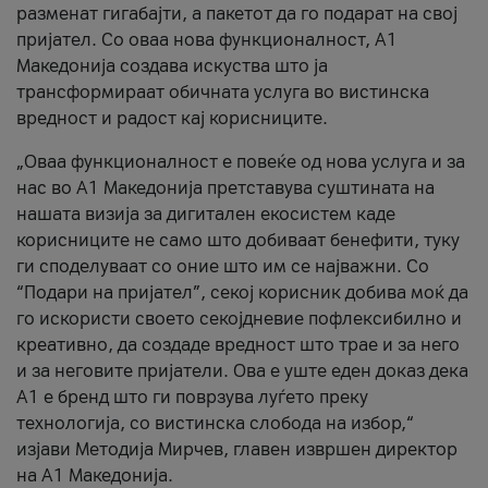
разменат гигабајти, а пакетот да го подарат на свој
пријател. Со оваа нова функционалност, А1
Македонија создава искуства што ја
трансформираат обичната услуга во вистинска
вредност и радост кај корисниците.
„Оваа функционалност е повеќе од нова услуга и за
нас во А1 Македонија претставува суштината на
нашата визија за дигитален екосистем каде
корисниците не само што добиваат бенефити, туку
ги споделуваат со оние што им се најважни. Со
“Подари на пријател”, секој корисник добива моќ да
го искористи своето секојдневие пофлексибилно и
креативно, да создаде вредност што трае и за него
и за неговите пријатели. Ова е уште еден доказ дека
А1 е бренд што ги поврзува луѓето преку
технологија, со вистинска слобода на избор,“
изјави Методија Мирчев, главен извршен директор
на А1 Македонија.