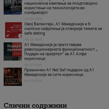
национална кампања за поодговорно
користење на технологијата во
сообраќајот
18.05.2026
Овој Валентајн, A1 Македонија и 6
скопски кафулиња ја отворија темата за
safe dating
16.02.2026
А1 Македонија ја претставува
револуционерната функционалност „
Подари на пријател“ за А1 Алфа
корисници
02.02.2026
Празничен A1 Net Sеf подарок од А1
Македонија за сите корисници
04.12.2025
Слични содржини