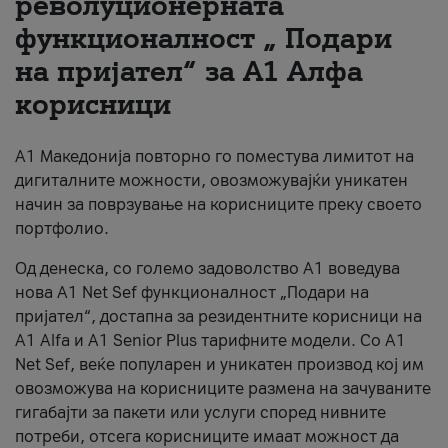
револуционерната
функционалност „ Подари
За нас
на пријател“ за А1 Алфа
#ПодобарОнлајн
корисници
А1 Македонија повторно го поместува лимитот на
дигиталните можности, овозможувајќи уникатен
начин за поврзување на корисниците преку своето
портфолио.
Од денеска, со големо задоволство А1 воведува
нова A1 Net Sef функционалност „Подари на
пријател“, достапна за резидентните корисници на
А1 Alfa и A1 Senior Plus тарифните модели. Со A1
Net Sef, веќе популарен и уникатен производ кој им
овозможува на корисниците размена на зачуваните
гигабајти за пакети или услуги според нивните
потреби, отсега корисниците имаат можност да