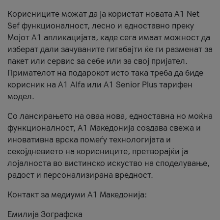
Корисниците можат да ја користат новата А1 Net
Sef функционалност, лесно и едноставно преку
Мојот А1 апликацијата, каде сега имаат можност да
изберат дали зачуваните гигабајти ќе ги разменат за
пакет или сервис за себе или за свој пријател.
Примателот на подарокот исто така треба да биде
корисник на А1 Alfa или A1 Senior Plus тарифен
модел.
Со лансирањето на оваа нова, едноставна но моќна
функционалност, А1 Македонија создава свежа и
иновативна врска помеѓу технологијата и
секојдневието на корисниците, претворајќи ја
лојалноста во вистинско искуство на споделување,
радост и персонализирана вредност.
Контакт за медиуми А1 Македонија:
Емилија Зографска