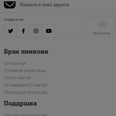
Следете нè
На почеток
Брзи линкови
Ценовници
Услови за користење
Плати сметка
Активирајте Е-сметка
Припејд регистрација
Поддршка
Секција за поддршка