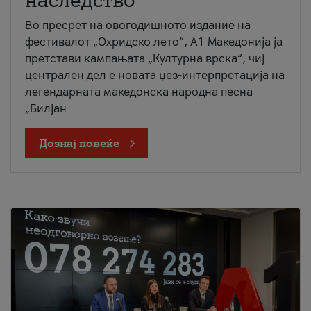
наследство
Во пресрет на овогодишното издание на
фестивалот „Охридско лето“, А1 Македонија ја
претстави кампањата „Културна врска“, чиј
централен дел е новата џез-интерпретација на
легендарната македонска народна песна
„Билјан
Дознај повеќе