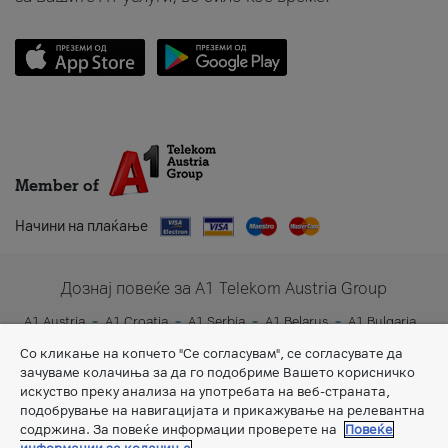
Member of
Начини на плаќање
Дознај повеќе за A1 Telekom Austria Group
A1 Austria
A1 Croatia
A1 Serbia
A1 Belarus
A1 Bulgaria
A1 Slovenia
A1 Digital
Со кликање на копчето "Се согласувам", се согласувате да
зачуваме колачиња за да го подобриме Вашето корисничко
искуство преку анализа на употребата на веб-страната,
подобрување на навигацијата и прикажување на релевантна
содржина. За повеќе информации проверете на
Повеќе