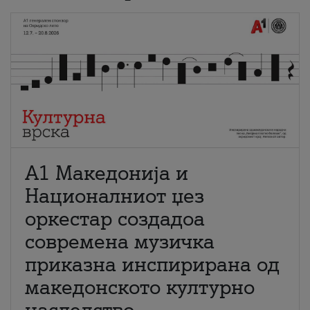
А1 Македонија и
Националниот џез
оркестар создадоа
современа музичка
приказна инспирирана од
македонското културно