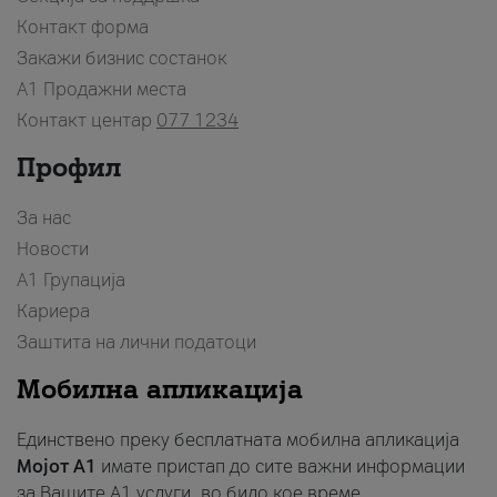
Контакт форма
Закажи бизнис состанок
A1 Продажни места
Контакт центар
077 1234
Профил
За нас
Новости
А1 Групација
Кариера
Заштита на лични податоци
Мобилна апликација
Единствено преку бесплатната мобилна апликација
Мојот A1
имате пристап до сите важни информации
за Вашите A1 услуги, во било кое време.