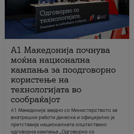
A1 Македонија почнува
моќна национална
кампања за поодговорно
користење на
технологијата во
сообраќајот
A1 Македонија заедно со Министерството за
внатрешни работи денеска и официјално ја
претставија националната општествено
одговорна кампања „Одговорно со