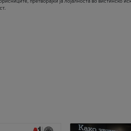
корисниците, претворајќи ја лојалноста во вистинско ис
ст.