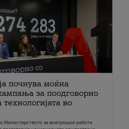
ја почнува моќна
кампања за поодговорно
 технологијата во
со Министерството за внатрешни работи