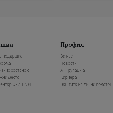
ршка
Профил
за поддршка
За нас
форма
Новости
изнис состанок
А1 Групација
жни места
Кариера
центар
077 1234
Заштита на лични податоц