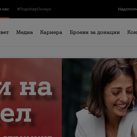
а нас
#ПодобарОнлајн
Надополн
свет
Медиа
Кариера
Броеви за донации
Кон