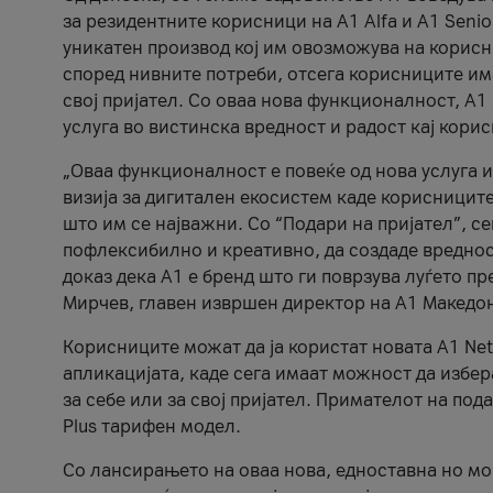
за резидентните корисници на А1 Alfa и A1 Senio
уникатен производ кој им овозможува на корисни
според нивните потреби, отсега корисниците има
свој пријател. Со оваа нова функционалност, А
услуга во вистинска вредност и радост кај кори
„Оваа функционалност е повеќе од нова услуга и
визија за дигитален екосистем каде корисниците
што им се најважни. Со “Подари на пријател”, с
пофлексибилно и креативно, да создаде вредност
доказ дека А1 е бренд што ги поврзува луѓето пр
Мирчев, главен извршен директор на А1 Македон
Корисниците можат да ја користат новата А1 Net
апликацијата, каде сега имаат можност да избера
за себе или за свој пријател. Примателот на пода
Plus тарифен модел.
Со лансирањето на оваа нова, едноставна но м