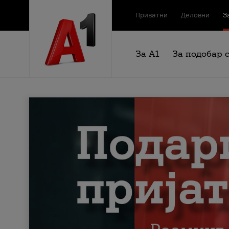
Приватни
Деловни
З
За А1
За подобар 