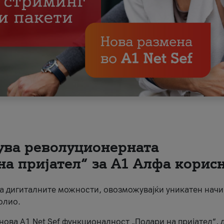
вува револуционерната
на пријател“ за А1 Алфа корис
на дигиталните можности, овозможувајќи уникатен начи
олио.
нова A1 Net Sef функционалност „Подари на пријател“, 