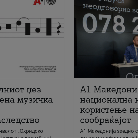
лниот џез
A1 Македони
мена музичка
национална 
користење на
аследство
сообраќајот
ивалот „Охридско
A1 Македонија заедно 