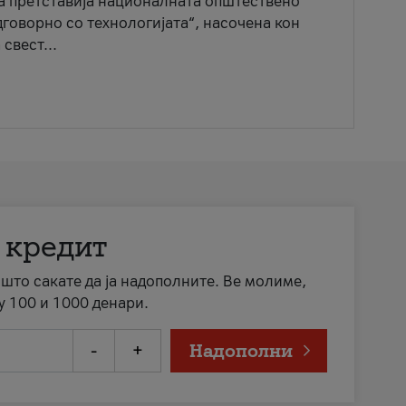
ја претставија националната општествено
говорно со технологијата“, насочена кон
свест...
 кредит
а што сакате да ја надополните. Ве молиме,
у 100 и 1000 денари.
-
+
Надополни