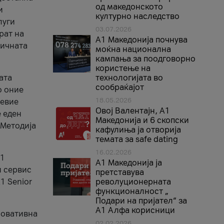
од македонското
и
културно наследство
луги
03.07.2026
рат на
A1 Македонија почнува
бичната
моќна национална
кампања за поодговорно
користење на
ата
технологијата во
сообраќајот
о оние
18.05.2026
невие
Овој Валентајн, A1
е еден
Македонија и 6 скопски
 Методија
кафулиња ја отворија
темата за safe dating
16.02.2026
А1
А1 Македонија ја
и сервис
претставува
1 Senior
револуционерната
функционалност „
Подари на пријател“ за
А1 Алфа корисници
новативна
02.02.2026