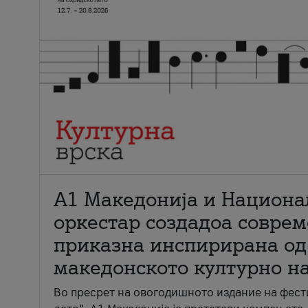
А1 Македонија и Национа
оркестар создадоа совре
приказна инспирирана од
македонското културно н
Во пресрет на овогодишното издание на фест