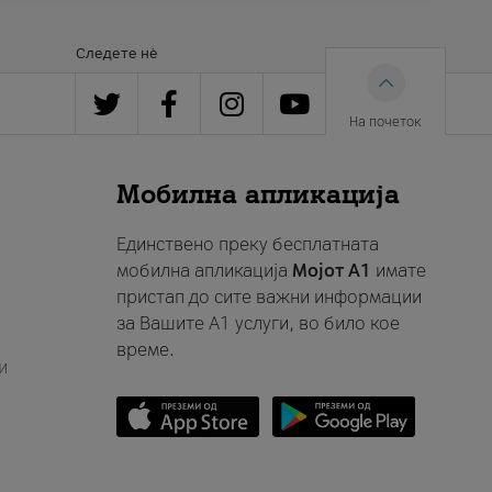
Следете нè
На почеток
Мобилна апликација
Единствено преку бесплатната
мобилна апликација
Мојот A1
имате
пристап до сите важни информации
за Вашите A1 услуги, во било кое
време.
и