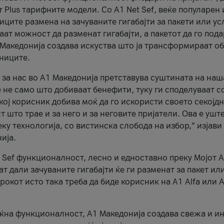
r Plus тарифните модели. Со A1 Net Sef, веќе популарен 
ците размена на зачуваните гигабајти за пакети или ус
ат можност да разменат гигабајти, а пакетот да го пода
1 Македонија создава искуства што ја трансформираат о
сниците.
 за нас во А1 Македонија претставува суштината на наш
 не само што добиваат бенефити, туку ги споделуваат с
екој корисник добива моќ да го искористи своето секојд
 што трае и за него и за неговите пријатели. Ова е ушт
еку технологија, со вистинска слобода на избор,“ изјави
ија.
 Sef функционалност, лесно и едноставно преку Мојот 
т дали зачуваните гигабајти ќе ги разменат за пакет ил
рокот исто така треба да биде корисник на А1 Alfa или A
оќна функционалност, А1 Македонија создава свежа и и