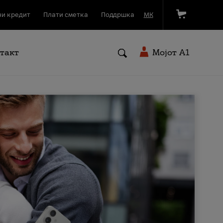
и кредит
Плати сметка
Поддршка
МК
такт
Мојот A1