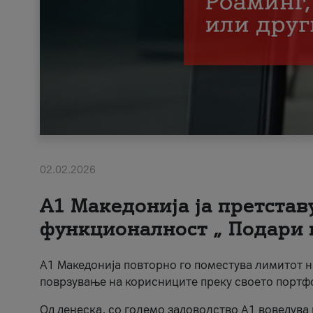
02.02.2026
А1 Македонија ја претста
функционалност „ Подари 
А1 Македонија повторно го поместува лимитот 
поврзување на корисниците преку своето портф
Од денеска, со големо задоволство А1 воведува 