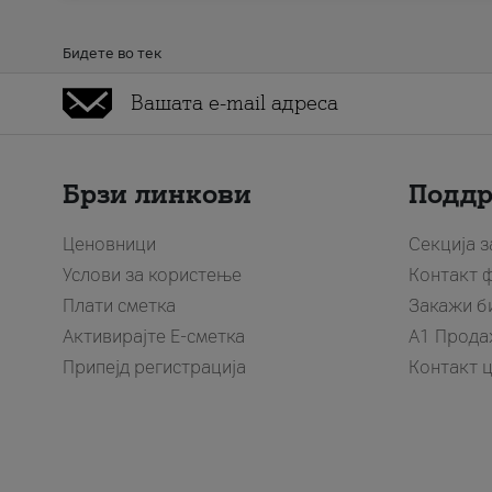
Бидете во тек
Брзи линкови
Подд
Ценовници
Секција 
Услови за користење
Контакт 
Плати сметка
Закажи б
Активирајте Е-сметка
A1 Прода
Припејд регистрација
Контакт 