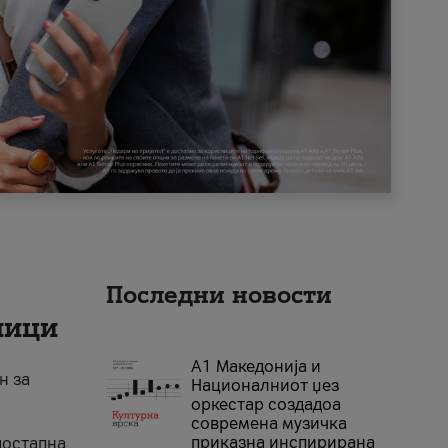
Последни новости
ници
А1 Македонија и
н за
Националниот џез
оркестар создадоа
современа музичка
приказна инспирирана
достапна