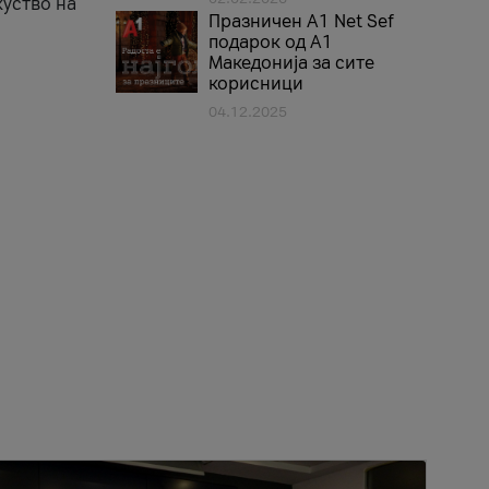
куство на
Празничен A1 Net Sеf
подарок од А1
Македонија за сите
корисници
04.12.2025