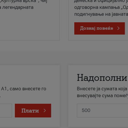
„Културна врска“, чиј
денеска и официјално 
а легендарната
одговорна кампања „Од
подигнување на јавната 
Дознај повеќе
Надополни
 А1, само внесете го
Внесете ја сумата кој
.
внесувајте сума помеѓ
Плати