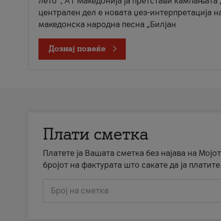
лето“, А1 Македонија ја претстави кампањата 
централен дел е новата џез-интерпретација н
македонска народна песна „Билјан
Дознај повеќе
Плати сметка
Платете ја Вашата сметка без најава на Мојот
бројот на фактурата што сакате да ја платите
Број на сметка