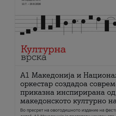
А1 Македонија и Национа
оркестар создадоа совре
приказна инспирирана од
македонското културно н
Во пресрет на овогодишното издание на фест