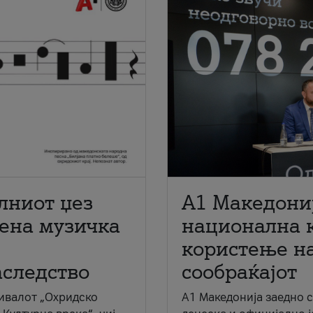
лниот џез
A1 Македони
мена музичка
национална 
користење на
аследство
сообраќајот
ивалот „Охридско
A1 Македонија заедно 