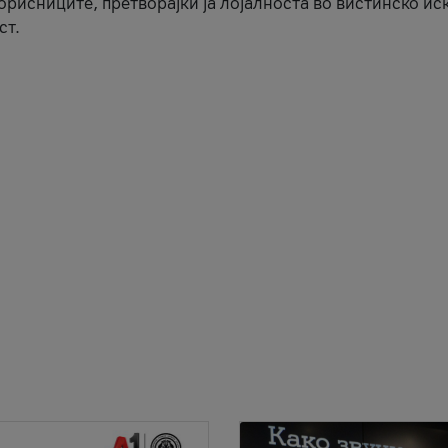
корисниците, претворајќи ја лојалноста во вистинско ис
ст.