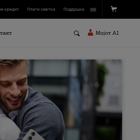
и кредит
Плати сметка
Поддршка
МК
такт
Мојот A1