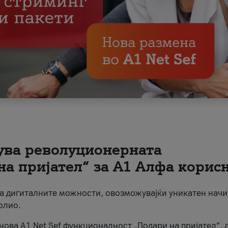
вува револуционерната
на пријател“ за А1 Алфа корис
на дигиталните можности, овозможувајќи уникатен начи
олио.
нова A1 Net Sef функционалност „Подари на пријател“, 