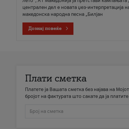
лето“, А1 Македонија ја претстави кампањата 
централен дел е новата џез-интерпретација н
македонска народна песна „Билјан
Дознај повеќе
Плати сметка
Платете ја Вашата сметка без најава на Мојот
бројот на фактурата што сакате да ја платите
Број на сметка