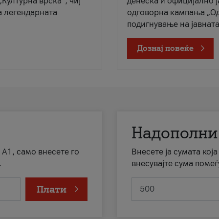
„Културна врска“, чиј
денеска и официјално 
а легендарната
одговорна кампања „Од
подигнување на јавната 
Дознај повеќе
Надополни
 А1, само внесете го
Внесете ја сумата кој
.
внесувајте сума помеѓ
Плати