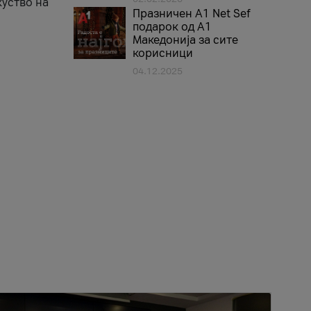
куство на
Празничен A1 Net Sеf
подарок од А1
Македонија за сите
корисници
04.12.2025