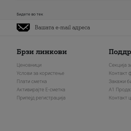
Бидете во тек
Брзи линкови
Подд
Ценовници
Секција 
Услови за користење
Контакт 
Плати сметка
Закажи б
Активирајте Е-сметка
A1 Прода
Припејд регистрација
Контакт 