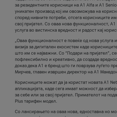
за резидентните корисници на А1 Alfa и A1 Senio
уникатен производ кој им овозможува на корисни
според нивните потреби, отсега корисниците има
свој пријател. Со оваа нова функционалност, А
услуга во вистинска вредност и радост кај кори
„Оваа функционалност е повеќе од нова услуга и
визија за дигитален екосистем каде корисниците
што им се најважни. Со “Подари на пријател”, с
пофлексибилно и креативно, да создаде вредност
доказ дека А1 е бренд што ги поврзува луѓето пр
Мирчев, главен извршен директор на А1 Македон
Корисниците можат да ја користат новата А1 Net
апликацијата, каде сега имаат можност да избера
за себе или за свој пријател. Примателот на пода
Plus тарифен модел.
Со лансирањето на оваа нова, едноставна но м