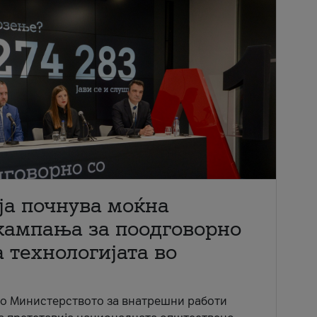
ја почнува моќна
кампања за поодговорно
 технологијата во
со Министерството за внатрешни работи