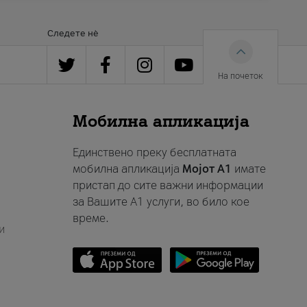
Следете нè
На почеток
Мобилна апликација
Единствено преку бесплатната
мобилна апликација
Мојот A1
имате
пристап до сите важни информации
за Вашите A1 услуги, во било кое
време.
и