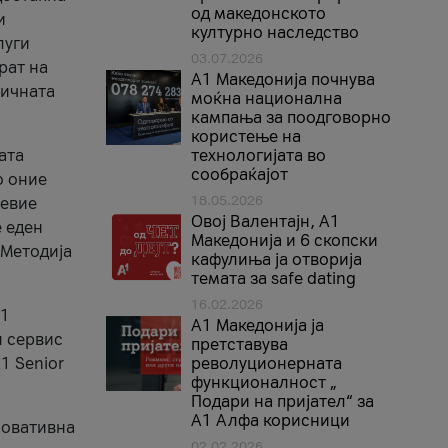
од македонското
и
културно наследство
луги
03.07.2026
рат на
A1 Македонија почнува
бичната
моќна национална
кампања за поодговорно
користење на
ата
технологијата во
сообраќајот
о оние
18.05.2026
невие
Овој Валентајн, A1
е еден
Македонија и 6 скопски
 Методија
кафулиња ја отворија
темата за safe dating
16.02.2026
А1
А1 Македонија ја
и сервис
претставува
1 Senior
револуционерната
функционалност „
Подари на пријател“ за
А1 Алфа корисници
новативна
02.02.2026