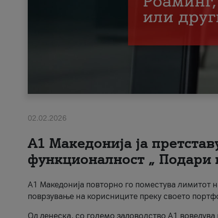
02.02.2026
А1 Македонија ја претста
функционалност „ Подари 
А1 Македонија повторно го поместува лимитот 
поврзување на корисниците преку своето портф
Од денеска, со големо задоволство А1 воведува 