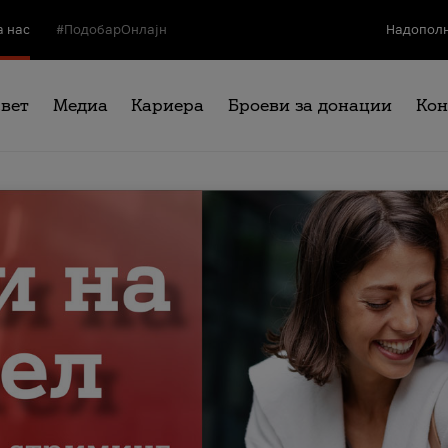
а нас
#ПодобарОнлајн
Надополн
свет
Медиа
Кариера
Броеви за донации
Кон