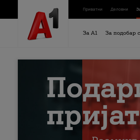
Приватни
Деловни
З
За А1
За подобар 