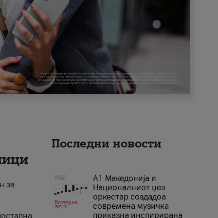
Последни новости
ници
А1 Македонија и
н за
Националниот џез
оркестар создадоа
современа музичка
приказна инспирирана
достапна