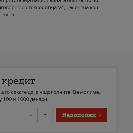
ја претставија националната општествено
говорно со технологијата“, насочена кон
свест...
 кредит
а што сакате да ја надополните. Ве молиме,
у 100 и 1000 денари.
-
+
Надополни