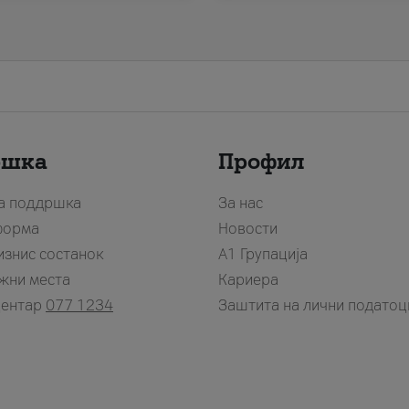
ршка
Профил
за поддршка
За нас
форма
Новости
изнис состанок
А1 Групација
жни места
Кариера
центар
077 1234
Заштита на лични податоц