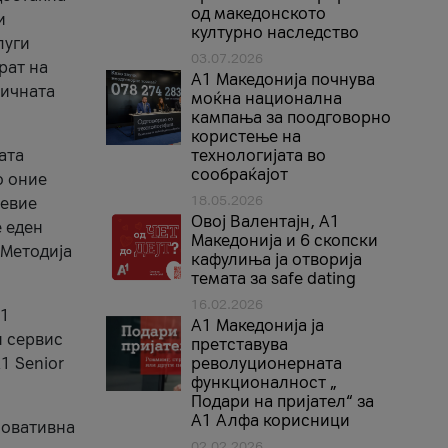
од македонското
и
културно наследство
луги
03.07.2026
рат на
A1 Македонија почнува
бичната
моќна национална
кампања за поодговорно
користење на
ата
технологијата во
сообраќајот
о оние
18.05.2026
невие
Овој Валентајн, A1
е еден
Македонија и 6 скопски
 Методија
кафулиња ја отворија
темата за safe dating
16.02.2026
А1
А1 Македонија ја
и сервис
претставува
1 Senior
револуционерната
функционалност „
Подари на пријател“ за
А1 Алфа корисници
новативна
02.02.2026