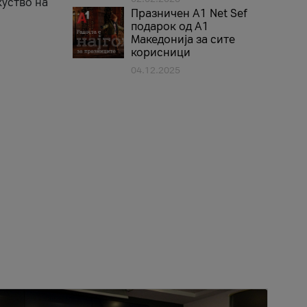
куство на
Празничен A1 Net Sеf
подарок од А1
Македонија за сите
корисници
04.12.2025