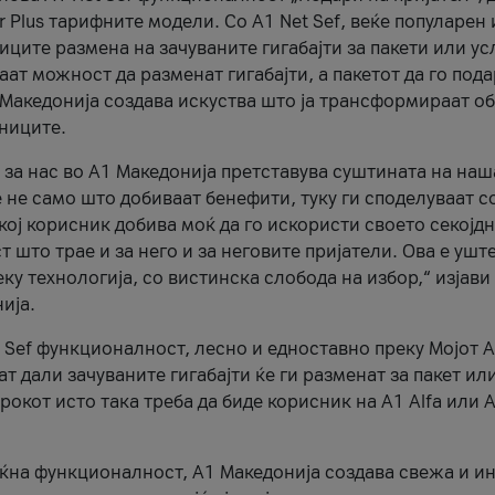
r Plus тарифните модели. Со A1 Net Sef, веќе популарен 
ците размена на зачуваните гигабајти за пакети или ус
ат можност да разменат гигабајти, а пакетот да го пода
1 Македонија создава искуства што ја трансформираат о
сниците.
 за нас во А1 Македонија претставува суштината на наш
 не само што добиваат бенефити, туку ги споделуваат с
екој корисник добива моќ да го искористи своето секојд
 што трае и за него и за неговите пријатели. Ова е ушт
еку технологија, со вистинска слобода на избор,“ изјави
ија.
 Sef функционалност, лесно и едноставно преку Мојот 
т дали зачуваните гигабајти ќе ги разменат за пакет ил
рокот исто така треба да биде корисник на А1 Alfa или A
оќна функционалност, А1 Македонија создава свежа и и