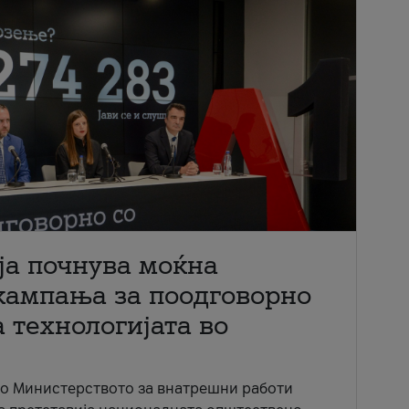
ја почнува моќна
кампања за поодговорно
 технологијата во
со Министерството за внатрешни работи