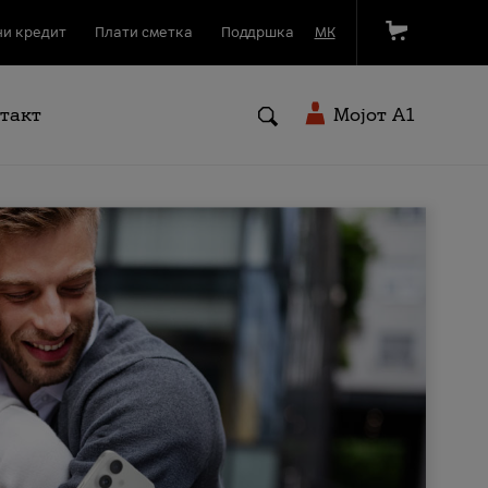
и кредит
Плати сметка
Поддршка
МК
такт
Мојот A1