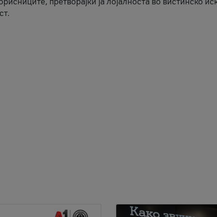
корисниците, претворајќи ја лојалноста во вистинско ис
ст.