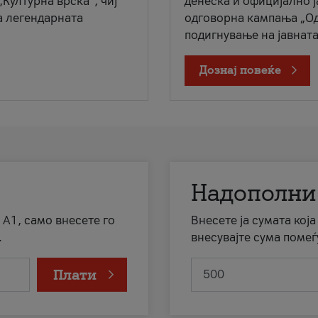
„Културна врска“, чиј
денеска и официјално 
а легендарната
одговорна кампања „Од
подигнување на јавната 
Дознај повеќе
Надополни
 А1, само внесете го
Внесете ја сумата кој
.
внесувајте сума помеѓ
Плати