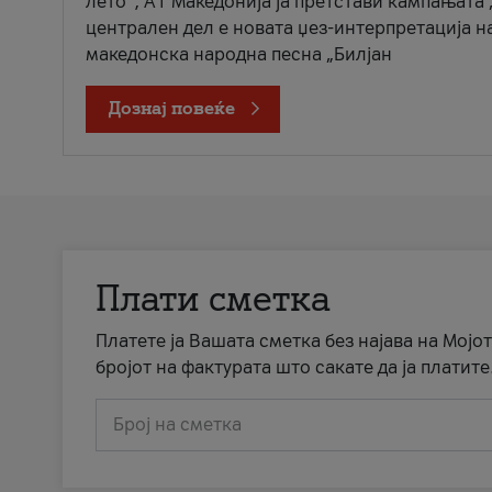
лето“, А1 Македонија ја претстави кампањата 
централен дел е новата џез-интерпретација н
македонска народна песна „Билјан
Дознај повеќе
Плати сметка
Платете ја Вашата сметка без најава на Мојот
бројот на фактурата што сакате да ја платите
Број на сметка