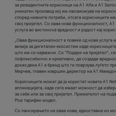
за резидентните корисници на А1 Alfa и A1 Senio
уникатен производ кој им овозможува на корисни
според нивните потреби, отсега корисниците има
свој пријател. Со оваа нова функционалност, А
услуга во вистинска вредност и радост кај кори
„Оваа функционалност е повеќе од нова услуга и
визија за дигитален екосистем каде корисниците
што им се најважни. Со “Подари на пријател”, с
пофлексибилно и креативно, да создаде вредност
доказ дека А1 е бренд што ги поврзува луѓето пр
Мирчев, главен извршен директор на А1 Македон
Корисниците можат да ја користат новата А1 Net
апликацијата, каде сега имаат можност да избера
за себе или за свој пријател. Примателот на пода
Plus тарифен модел.
Со лансирањето на оваа нова, едноставна но м