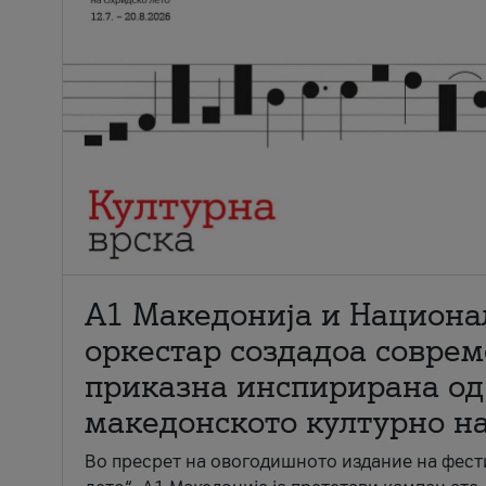
А1 Македонија и Национа
оркестар создадоа совре
приказна инспирирана од
македонското културно н
Во пресрет на овогодишното издание на фест