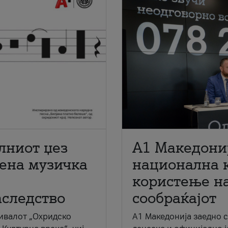
лниот џез
A1 Македони
мена музичка
национална 
користење на
аследство
сообраќајот
ивалот „Охридско
A1 Македонија заедно 