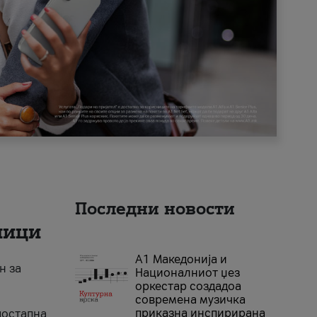
Последни новости
ници
А1 Македонија и
н за
Националниот џез
оркестар создадоа
современа музичка
приказна инспирирана
достапна