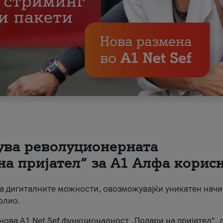
вува револуционерната
на пријател“ за А1 Алфа корис
на дигиталните можности, овозможувајќи уникатен начи
олио.
нова A1 Net Sef функционалност „Подари на пријател“, 