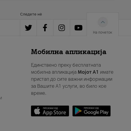
Следете нè
На почеток
Мобилна апликација
Единствено преку бесплатната
мобилна апликација
Мојот A1
имате
пристап до сите важни информации
за Вашите A1 услуги, во било кое
време.
и