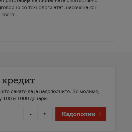
ја претставија националната општествено
говорно со технологијата“, насочена кон
свест...
 кредит
а што сакате да ја надополните. Ве молиме,
у 100 и 1000 денари.
-
+
Надополни