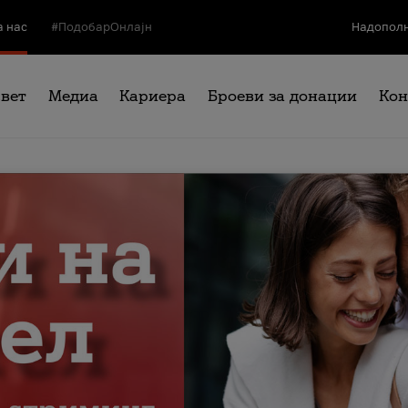
а нас
#ПодобарОнлајн
Надополн
свет
Медиа
Кариера
Броеви за донации
Кон