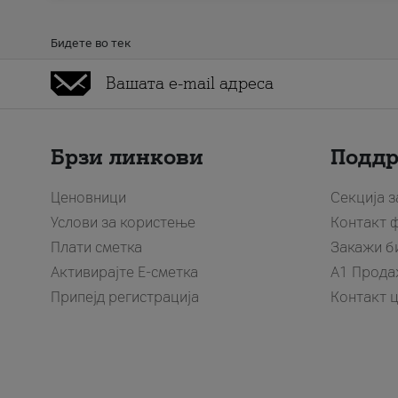
Бидете во тек
Брзи линкови
Подд
Ценовници
Секција 
Услови за користење
Контакт 
Плати сметка
Закажи б
Активирајте Е-сметка
A1 Прода
Припејд регистрација
Контакт 