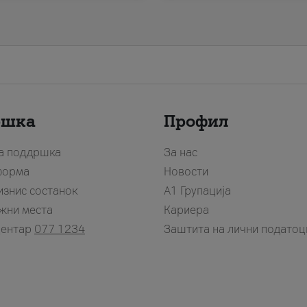
ршка
Профил
за поддршка
За нас
форма
Новости
изнис состанок
А1 Групација
жни места
Кариера
центар
077 1234
Заштита на лични податоц