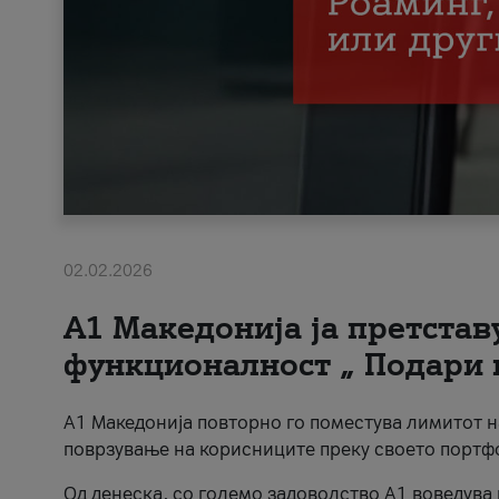
02.02.2026
А1 Македонија ја претста
функционалност „ Подари 
А1 Македонија повторно го поместува лимитот 
поврзување на корисниците преку своето портф
Од денеска, со големо задоволство А1 воведува 