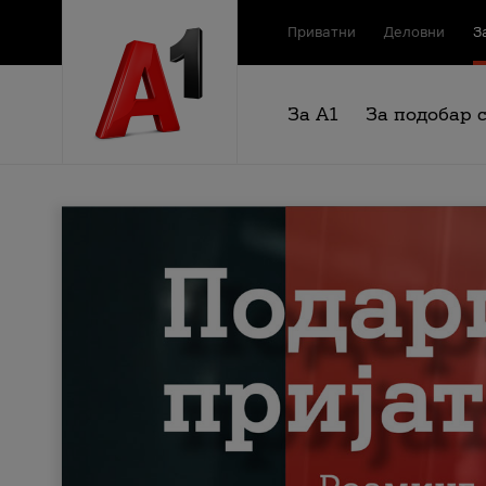
Приватни
Деловни
З
За А1
За подобар 