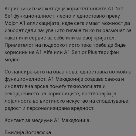
Корисниците можат да ја користат новата А1 Net
Sef функционалност, лесно и едноставно преку
Мојот А1 апликацијата, каде сега имаат можност да
изберат дали зачуваните гигабајти ќе ги разменат за
пакет или сервис за себе или за свој пријател.
Примателот на подарокот исто така треба да биде
корисник на А1 Alfa или A1 Senior Plus тарифен
модел.
Со лансирањето на оваа нова, едноставна но моќна
функционалност, А1 Македонија создава свежа и
иновативна врска помеѓу технологијата и
секојдневието на корисниците, претворајќи ја
лојалноста во вистинско искуство на споделување,
радост и персонализирана вредност.
Контакт за медиуми А1 Македонија:
Емилија Зографска