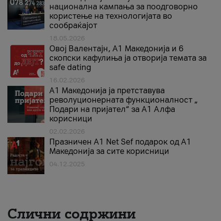
национална кампања за поодговорно
користење на технологијата во
сообраќајот
18.05.2026
Овој Валентајн, A1 Македонија и 6
скопски кафулиња ја отворија темата за
safe dating
16.02.2026
А1 Македонија ја претставува
револуционерната функционалност „
Подари на пријател“ за А1 Алфа
корисници
02.02.2026
Празничен A1 Net Sеf подарок од А1
Македонија за сите корисници
04.12.2025
Слични содржини