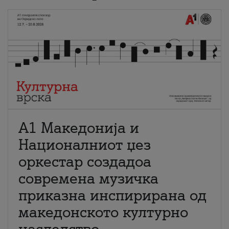
А1 Македонија и
Националниот џез
оркестар создадоа
современа музичка
приказна инспирирана од
македонското културно