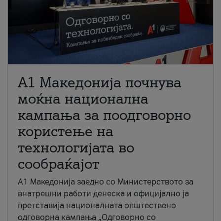
A1 Македонија почнува
моќна национална
кампања за поодговорно
користење на
технологијата во
сообраќајот
A1 Македонија заедно со Министерството за
внатрешни работи денеска и официјално ја
претставија националната општествено
одговорна кампања „Одговорно со