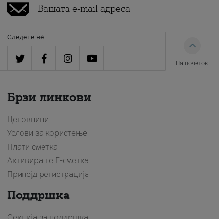
Следете нè
На почеток
Брзи линкови
Ценовници
Услови за користење
Плати сметка
Активирајте Е-сметка
Припејд регистрација
Поддршка
Секција за поддршка