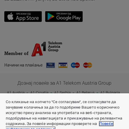
Member of
Начини на плаќање
Дознај повеќе за A1 Telekom Austria Group
A1 Austria
A1 Croatia
A1 Serbia
A1 Belarus
A1 Bulgaria
A1 Slovenia
A1 Digital
Со кликање на копчето "Се согласувам", се согласувате да
зачуваме колачиња за да го подобриме Вашето корисничко
искуство преку анализа на употребата на веб-страната,
подобрување на навигацијата и прикажување на релевантна
содржина. За повеќе информации проверете на
Повеќе