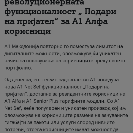
револуционерната
функционалност „ Подари
За нас
на пријател“ за А1 Алфа
#ПодобарОнлајн
корисници
А1 Македонија повторно го поместува лимитот на
дигиталните можности, овозможувајќи уникатен
начин за поврзување на корисниците преку своето
портфолио.
Од денеска, со големо задоволство А1 воведува
нова A1 Net Sef функционалност „Подари на
пријател“, достапна за резидентните корисници на
А1 Alfa и A1 Senior Plus тарифните модели. Со A1
Net Sef, веќе популарен и уникатен производ кој им
овозможува на корисниците размена на зачуваните
гигабајти за пакети или услуги според нивните
потреби, отсега корисниците имаат можност да