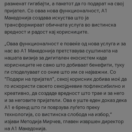
разменат гигабајти, а пакетот да го подарат на свој
пријател. Со оваа нова функционалност, А1
Македонија создава искуства што ја
трансформираат обичната услуга во вистинска
вредност и радост кај корисниците.
„Оваа функционалност е повеќе од нова услуга и за
нас во А1 Македонија претставува суштината на
нашата визија за дигитален екосистем каде
корисниците не само што добиваат бенефити, туку
ги споделуваат со оние што им се најважни. Со
“Подари на пријател”, секој корисник добива моќ да
го искористи своето секојдневие пофлексибилно и
креативно, да создаде вредност што трае и за него
и за неговите пријатели. Ова е уште еден доказ дека
А1 е бренд што ги поврзува луѓето преку
технологија, со вистинска слобода на избор,“
изјави Методија Мирчев, главен извршен директор
на А1 Македонија.