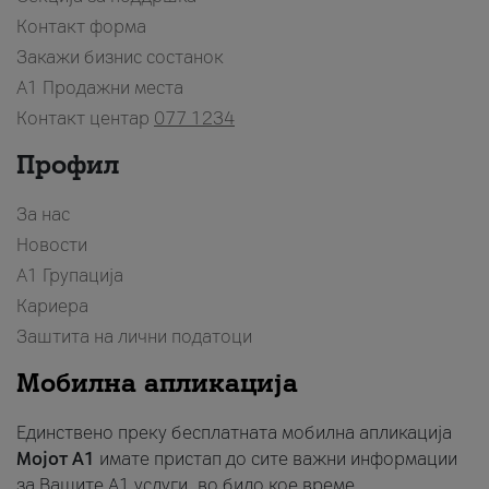
Контакт форма
Закажи бизнис состанок
A1 Продажни места
Контакт центар
077 1234
Профил
За нас
Новости
А1 Групација
Кариера
Заштита на лични податоци
Мобилна апликација
Единствено преку бесплатната мобилна апликација
Мојот A1
имате пристап до сите важни информации
за Вашите A1 услуги, во било кое време.