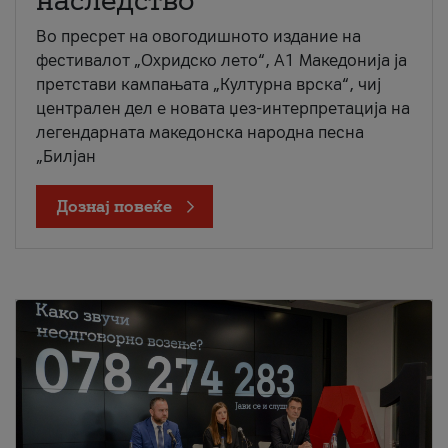
наследство
Во пресрет на овогодишното издание на
фестивалот „Охридско лето“, А1 Македонија ја
претстави кампањата „Културна врска“, чиј
централен дел е новата џез-интерпретација на
легендарната македонска народна песна
„Билјан
Дознај повеќе