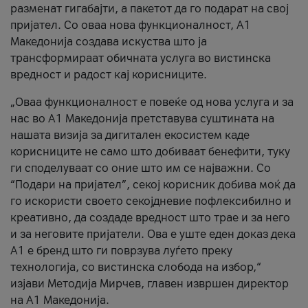
разменат гигабајти, а пакетот да го подарат на свој
пријател. Со оваа нова функционалност, А1
Македонија создава искуства што ја
трансформираат обичната услуга во вистинска
вредност и радост кај корисниците.
„Оваа функционалност е повеќе од нова услуга и за
нас во А1 Македонија претставува суштината на
нашата визија за дигитален екосистем каде
корисниците не само што добиваат бенефити, туку
ги споделуваат со оние што им се најважни. Со
“Подари на пријател”, секој корисник добива моќ да
го искористи своето секојдневие пофлексибилно и
креативно, да создаде вредност што трае и за него
и за неговите пријатели. Ова е уште еден доказ дека
А1 е бренд што ги поврзува луѓето преку
технологија, со вистинска слобода на избор,“
изјави Методија Мирчев, главен извршен директор
на А1 Македонија.