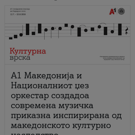
А1 Македонија и
Националниот џез
оркестар создадоа
современа музичка
приказна инспирирана од
македонското културно