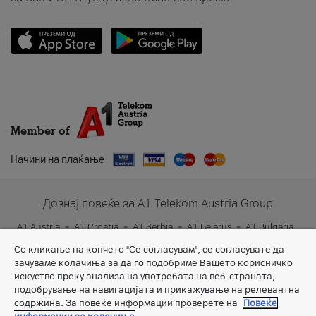
Member of
Начини на плаќање
Дознај повеќе за A1 Telekom Austria Group
A1 Austria
A1 Croatia
A1 Serbia
A1 Belarus
A1 Bulgaria
A1 Slovenia
A1 Digital
Со кликање на копчето "Се согласувам", се согласувате да
зачуваме колачиња за да го подобриме Вашето корисничко
искуство преку анализа на употребата на веб-страната,
подобрување на навигацијата и прикажување на релевантна
содржина. За повеќе информации проверете на
Повеќе