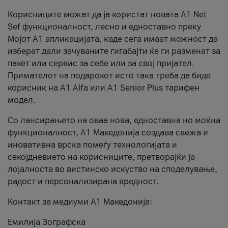
Корисниците можат да ја користат новата А1 Net
Sef функционалност, лесно и едноставно преку
Мојот А1 апликацијата, каде сега имаат можност да
изберат дали зачуваните гигабајти ќе ги разменат за
пакет или сервис за себе или за свој пријател.
Примателот на подарокот исто така треба да биде
корисник на А1 Alfa или A1 Senior Plus тарифен
модел.
Со лансирањето на оваа нова, едноставна но моќна
функционалност, А1 Македонија создава свежа и
иновативна врска помеѓу технологијата и
секојдневието на корисниците, претворајќи ја
лојалноста во вистинско искуство на споделување,
радост и персонализирана вредност.
Контакт за медиуми А1 Македонија:
Емилија Зографска