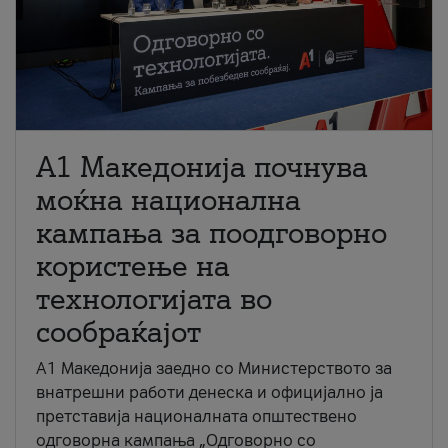
A1 Македонија почнува
моќна национална
кампања за поодговорно
користење на
технологијата во
сообраќајот
A1 Македонија заедно со Министерството за
внатрешни работи денеска и официјално ја
претставија националната општествено
одговорна кампања „Одговорно со