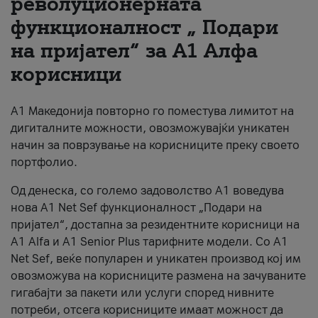
револуционерната
функционалност „ Подари
За нас
на пријател“ за А1 Алфа
#ПодобарОнлајн
корисници
А1 Македонија повторно го поместува лимитот на
дигиталните можности, овозможувајќи уникатен
начин за поврзување на корисниците преку своето
портфолио.
Од денеска, со големо задоволство А1 воведува
нова A1 Net Sef функционалност „Подари на
пријател“, достапна за резидентните корисници на
А1 Alfa и A1 Senior Plus тарифните модели. Со A1
Net Sef, веќе популарен и уникатен производ кој им
овозможува на корисниците размена на зачуваните
гигабајти за пакети или услуги според нивните
потреби, отсега корисниците имаат можност да