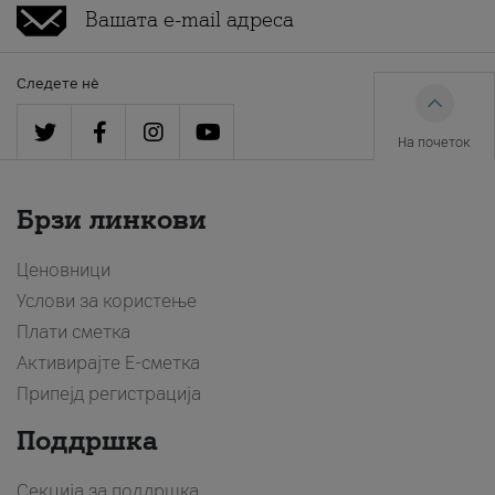
Следете нè
На почеток
Брзи линкови
Ценовници
Услови за користење
Плати сметка
Активирајте Е-сметка
Припејд регистрација
Поддршка
Секција за поддршка