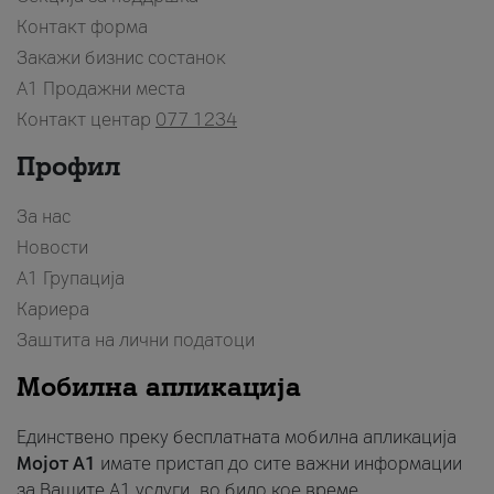
Контакт форма
Закажи бизнис состанок
A1 Продажни места
Контакт центар
077 1234
Профил
За нас
Новости
А1 Групација
Кариера
Заштита на лични податоци
Мобилна апликација
Единствено преку бесплатната мобилна апликација
Мојот A1
имате пристап до сите важни информации
за Вашите A1 услуги, во било кое време.