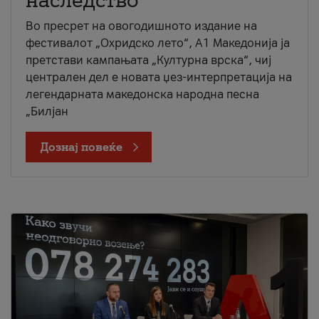
наследство
Во пресрет на овогодишното издание на
фестивалот „Охридско лето“, А1 Македонија ја
претстави кампањата „Културна врска“, чиј
централен дел е новата џез-интерпретација на
легендарната македонска народна песна
„Билјан
Дознај повеќе