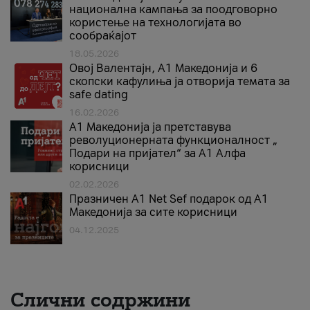
национална кампања за поодговорно
користење на технологијата во
сообраќајот
18.05.2026
Овој Валентајн, A1 Македонија и 6
скопски кафулиња ја отворија темата за
safe dating
16.02.2026
А1 Македонија ја претставува
револуционерната функционалност „
Подари на пријател“ за А1 Алфа
корисници
02.02.2026
Празничен A1 Net Sеf подарок од А1
Македонија за сите корисници
04.12.2025
Слични содржини