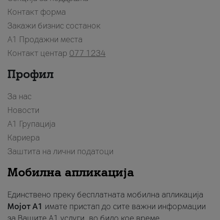
Контакт форма
Закажи бизнис состанок
A1 Продажни места
Контакт центар
077 1234
Профил
За нас
Новости
А1 Групација
Кариера
Заштита на лични податоци
Мобилна апликација
Единствено преку бесплатната мобилна апликација
Мојот A1
имате пристап до сите важни информации
за Вашите A1 услуги, во било кое време.