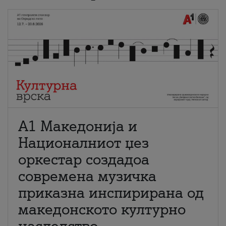
А1 Македонија и
Националниот џез
оркестар создадоа
современа музичка
приказна инспирирана од
македонското културно