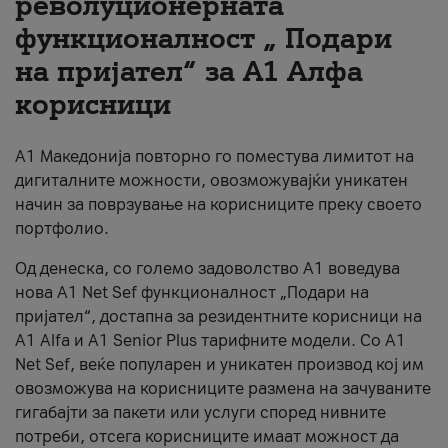
револуционерната
функционалност „ Подари
За нас
на пријател“ за А1 Алфа
#ПодобарОнлајн
корисници
А1 Македонија повторно го поместува лимитот на
дигиталните можности, овозможувајќи уникатен
начин за поврзување на корисниците преку своето
портфолио.
Од денеска, со големо задоволство А1 воведува
нова A1 Net Sef функционалност „Подари на
пријател“, достапна за резидентните корисници на
А1 Alfa и A1 Senior Plus тарифните модели. Со A1
Net Sef, веќе популарен и уникатен производ кој им
овозможува на корисниците размена на зачуваните
гигабајти за пакети или услуги според нивните
потреби, отсега корисниците имаат можност да