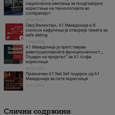
национална кампања за поодговорно
користење на технологијата во
сообраќајот
18.05.2026
Овој Валентајн, A1 Македонија и 6
скопски кафулиња ја отворија темата за
safe dating
16.02.2026
А1 Македонија ја претставува
револуционерната функционалност „
Подари на пријател“ за А1 Алфа
корисници
02.02.2026
Празничен A1 Net Sеf подарок од А1
Македонија за сите корисници
04.12.2025
Слични содржини