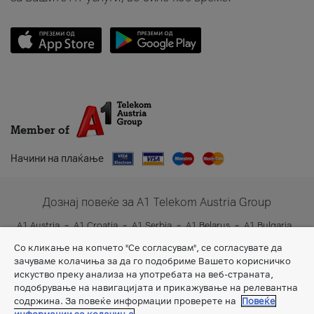
Member of
Начини на плаќање
Дознај повеќе за A1 Telekom Austria Group
A1 Austria
A1 Croatia
A1 Serbia
A1 Belarus
A1 Bulgaria
A1 Slovenia
A1 Digital
Со кликање на копчето "Се согласувам", се согласувате да
зачуваме колачиња за да го подобриме Вашето корисничко
искуство преку анализа на употребата на веб-страната,
подобрување на навигацијата и прикажување на релевантна
содржина. За повеќе информации проверете на
Повеќе