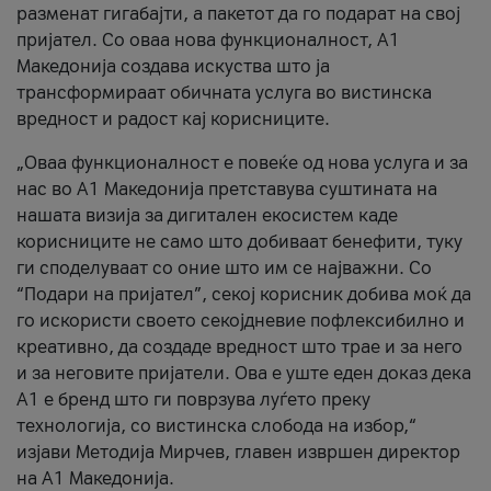
разменат гигабајти, а пакетот да го подарат на свој
пријател. Со оваа нова функционалност, А1
Македонија создава искуства што ја
трансформираат обичната услуга во вистинска
вредност и радост кај корисниците.
„Оваа функционалност е повеќе од нова услуга и за
нас во А1 Македонија претставува суштината на
нашата визија за дигитален екосистем каде
корисниците не само што добиваат бенефити, туку
ги споделуваат со оние што им се најважни. Со
“Подари на пријател”, секој корисник добива моќ да
го искористи своето секојдневие пофлексибилно и
креативно, да создаде вредност што трае и за него
и за неговите пријатели. Ова е уште еден доказ дека
А1 е бренд што ги поврзува луѓето преку
технологија, со вистинска слобода на избор,“
изјави Методија Мирчев, главен извршен директор
на А1 Македонија.