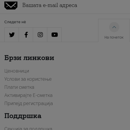
Следете нè
На почеток
Брзи линкови
Ценовници
Услови за користење
Плати сметка
Активирајте Е-сметка
Припејд регистрација
Поддршка
Секција за поддршка