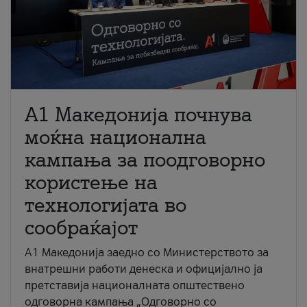
A1 Македонија почнува
моќна национална
кампања за поодговорно
користење на
технологијата во
сообраќајот
A1 Македонија заедно со Министерството за
внатрешни работи денеска и официјално ја
претставија националната општествено
одговорна кампања „Одговорно со