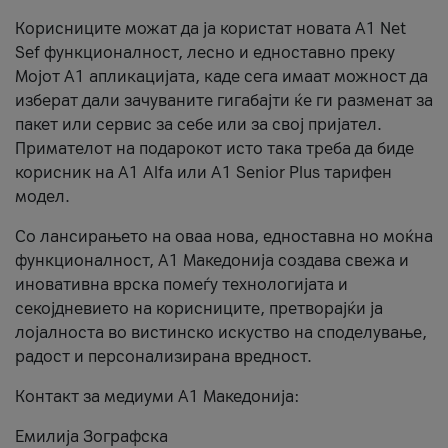
Корисниците можат да ја користат новата А1 Net
Sef функционалност, лесно и едноставно преку
Мојот А1 апликацијата, каде сега имаат можност да
изберат дали зачуваните гигабајти ќе ги разменат за
пакет или сервис за себе или за свој пријател.
Примателот на подарокот исто така треба да биде
корисник на А1 Alfa или A1 Senior Plus тарифен
модел.
Со лансирањето на оваа нова, едноставна но моќна
функционалност, А1 Македонија создава свежа и
иновативна врска помеѓу технологијата и
секојдневието на корисниците, претворајќи ја
лојалноста во вистинско искуство на споделување,
радост и персонализирана вредност.
Контакт за медиуми А1 Македонија:
Емилија Зографска