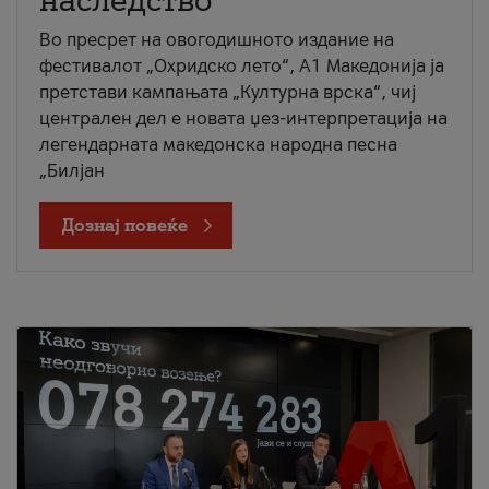
наследство
Во пресрет на овогодишното издание на
фестивалот „Охридско лето“, А1 Македонија ја
претстави кампањата „Културна врска“, чиј
централен дел е новата џез-интерпретација на
легендарната македонска народна песна
„Билјан
Дознај повеќе