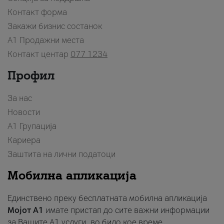
Контакт форма
Закажи бизнис состанок
A1 Продажни места
Контакт центар
077 1234
Профил
За нас
Новости
А1 Групација
Кариера
Заштита на лични податоци
Мобилна апликација
Единствено преку бесплатната мобилна апликација
Мојот A1
имате пристап до сите важни информации
за Вашите A1 услуги, во било кое време.