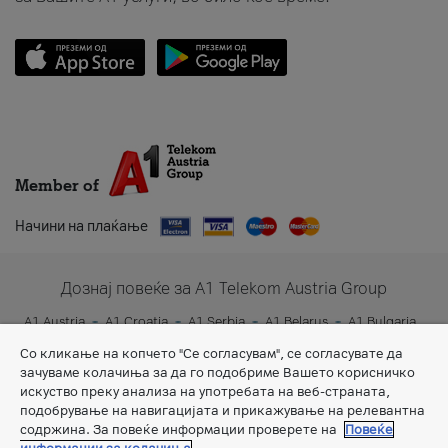
Member of
Начини на плаќање
Дознај повеќе за A1 Telekom Austria Group
A1 Austria
A1 Croatia
A1 Serbia
A1 Belarus
A1 Bulgaria
A1 Slovenia
A1 Digital
Со кликање на копчето "Се согласувам", се согласувате да
зачуваме колачиња за да го подобриме Вашето корисничко
искуство преку анализа на употребата на веб-страната,
подобрување на навигацијата и прикажување на релевантна
содржина. За повеќе информации проверете на
Повеќе