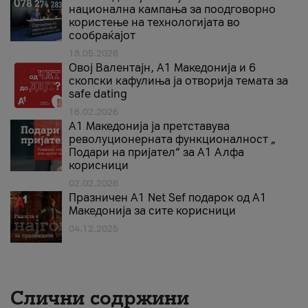
национална кампања за поодговорно
користење на технологијата во
сообраќајот
18.05.2026
Овој Валентајн, A1 Македонија и 6
скопски кафулиња ја отворија темата за
safe dating
16.02.2026
А1 Македонија ја претставува
револуционерната функционалност „
Подари на пријател“ за А1 Алфа
корисници
02.02.2026
Празничен A1 Net Sеf подарок од А1
Македонија за сите корисници
04.12.2025
Слични содржини