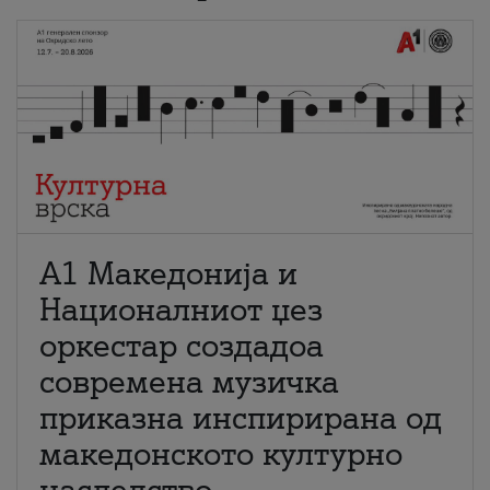
А1 Македонија и
Националниот џез
оркестар создадоа
современа музичка
приказна инспирирана од
македонското културно