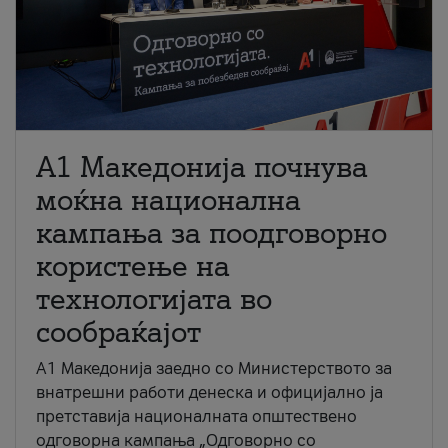
A1 Македонија почнува
моќна национална
кампања за поодговорно
користење на
технологијата во
сообраќајот
A1 Македонија заедно со Министерството за
внатрешни работи денеска и официјално ја
претставија националната општествено
одговорна кампања „Одговорно со