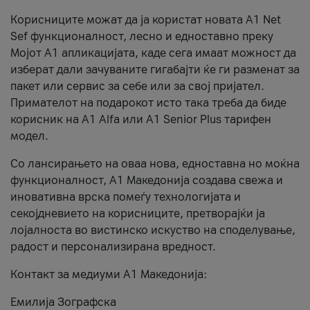
Корисниците можат да ја користат новата А1 Net
Sef функционалност, лесно и едноставно преку
Мојот А1 апликацијата, каде сега имаат можност да
изберат дали зачуваните гигабајти ќе ги разменат за
пакет или сервис за себе или за свој пријател.
Примателот на подарокот исто така треба да биде
корисник на А1 Alfa или A1 Senior Plus тарифен
модел.
Со лансирањето на оваа нова, едноставна но моќна
функционалност, А1 Македонија создава свежа и
иновативна врска помеѓу технологијата и
секојдневието на корисниците, претворајќи ја
лојалноста во вистинско искуство на споделување,
радост и персонализирана вредност.
Контакт за медиуми А1 Македонија:
Емилија Зографска