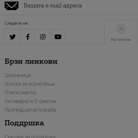
Следете нè
На почеток
Брзи линкови
Ценовници
Услови за користење
Плати сметка
Активирајте Е-сметка
Припејд регистрација
Поддршка
Секција за поддршка