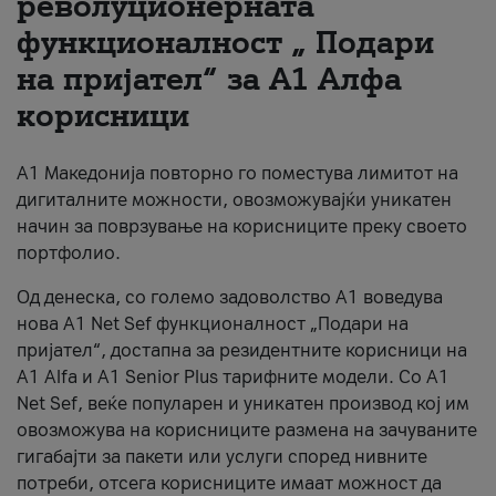
револуционерната
функционалност „ Подари
За нас
на пријател“ за А1 Алфа
#ПодобарОнлајн
корисници
А1 Македонија повторно го поместува лимитот на
дигиталните можности, овозможувајќи уникатен
начин за поврзување на корисниците преку своето
портфолио.
Од денеска, со големо задоволство А1 воведува
нова A1 Net Sef функционалност „Подари на
пријател“, достапна за резидентните корисници на
А1 Alfa и A1 Senior Plus тарифните модели. Со A1
Net Sef, веќе популарен и уникатен производ кој им
овозможува на корисниците размена на зачуваните
гигабајти за пакети или услуги според нивните
потреби, отсега корисниците имаат можност да