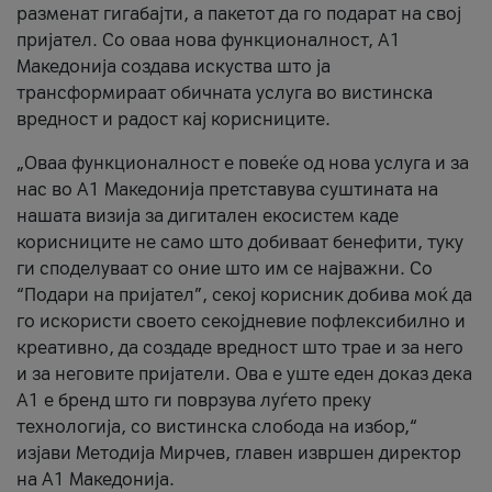
разменат гигабајти, а пакетот да го подарат на свој
пријател. Со оваа нова функционалност, А1
Македонија создава искуства што ја
трансформираат обичната услуга во вистинска
вредност и радост кај корисниците.
„Оваа функционалност е повеќе од нова услуга и за
нас во А1 Македонија претставува суштината на
нашата визија за дигитален екосистем каде
корисниците не само што добиваат бенефити, туку
ги споделуваат со оние што им се најважни. Со
“Подари на пријател”, секој корисник добива моќ да
го искористи своето секојдневие пофлексибилно и
креативно, да создаде вредност што трае и за него
и за неговите пријатели. Ова е уште еден доказ дека
А1 е бренд што ги поврзува луѓето преку
технологија, со вистинска слобода на избор,“
изјави Методија Мирчев, главен извршен директор
на А1 Македонија.