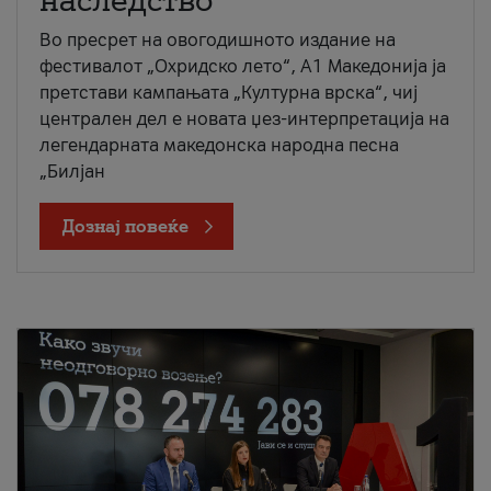
наследство
Во пресрет на овогодишното издание на
фестивалот „Охридско лето“, А1 Македонија ја
претстави кампањата „Културна врска“, чиј
централен дел е новата џез-интерпретација на
легендарната македонска народна песна
„Билјан
Дознај повеќе