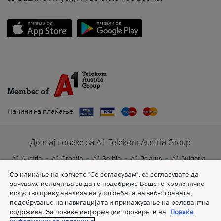
Member of
Начини на плаќање
Дознај повеќе за A1 Telekom Austria Group
A1 Austria
A1 Croatia
A1 Serbia
A1 Belarus
A1 Bulgaria
A1 Slovenia
A1 Digital
Со кликање на копчето "Се согласувам", се согласувате да
зачуваме колачиња за да го подобриме Вашето корисничко
искуство преку анализа на употребата на веб-страната,
подобрување на навигацијата и прикажување на релевантна
содржина. За повеќе информации проверете на
Повеќе