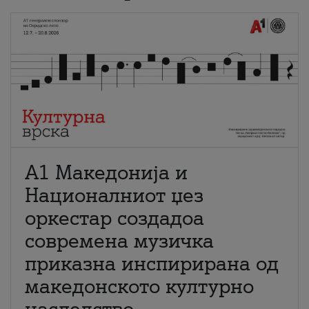
А1 Македонија и
Националниот џез
оркестар создадоа
современа музичка
приказна инспирирана од
македонското културно