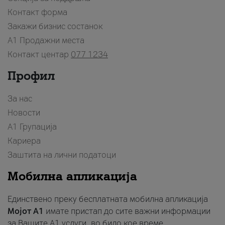
Контакт форма
Закажи бизнис состанок
A1 Продажни места
Контакт центар
077 1234
Профил
За нас
Новости
А1 Групација
Кариера
Заштита на лични податоци
Мобилна апликација
Единствено преку бесплатната мобилна апликација
Мојот A1
имате пристап до сите важни информации
за Вашите A1 услуги, во било кое време.