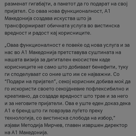
разменат гигабајти, а пакетот да го подарат на свој
пријател. Со оваа нова функционалност, А1
Македонија создава искуства што ја
трансформираат обичната услуга во вистинска
вредност и радост кај корисниците.
„Оваа функционалност е повеќе од нова услуга и за
нас во А1 Македонија претставува суштината на
нашата визија за дигитален екосистем каде
корисниците не само што добиваат бенефити, туку
ги споделуваат со оние што им се најважни. Со
“Подари на пријател”, секој корисник добива моќ да
го искористи своето секојдневие пофлексибилно и
креативно, да создаде вредност што трае и за него
и за неговите пријатели. Ова е уште еден доказ дека
А1 е бренд што ги поврзува луѓето преку
технологија, со вистинска слобода на избор,“
изјави Методија Мирчев, главен извршен директор
на А1 Македонија.