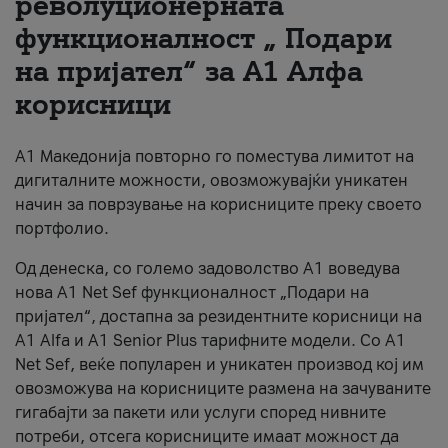
револуционерната
функционалност „ Подари
За нас
на пријател“ за А1 Алфа
#ПодобарОнлајн
корисници
А1 Македонија повторно го поместува лимитот на
дигиталните можности, овозможувајќи уникатен
начин за поврзување на корисниците преку своето
портфолио.
Од денеска, со големо задоволство А1 воведува
нова A1 Net Sef функционалност „Подари на
пријател“, достапна за резидентните корисници на
А1 Alfa и A1 Senior Plus тарифните модели. Со A1
Net Sef, веќе популарен и уникатен производ кој им
овозможува на корисниците размена на зачуваните
гигабајти за пакети или услуги според нивните
потреби, отсега корисниците имаат можност да