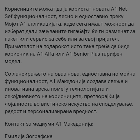
Корисниците можат да ја користат новата А1 Net
Sef функционалност, лесно и едноставно преку
Мојот А1 апликацијата, каде сега имаат можност да
изберат дали зачуваните гигабајти ќе ги разменат за
пакет или сервис за себе или за свој пријател.
Примателот на подарокот исто така треба да биде
корисник на А1 Alfa или A1 Senior Plus тарифен
модел.
Со лансирањето на оваа нова, едноставна но моќна
функционалност, А1 Македонија создава свежа и
иновативна врска помеѓу технологијата и
секојдневието на корисниците, претворајќи ја
лојалноста во вистинско искуство на споделување,
радост и персонализирана вредност.
Контакт за медиуми А1 Македонија:
Емилија Зографска