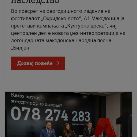
наследство
Во пресрет на овогодишното издание на
фестивалот „Охридско лето“, А1 Македонија ја
претстави кампањата „Културна врска“, чиј
централен дел е новата џез-интерпретација на
легендарната македонска народна песна
„Билјан
Дознај повеќе