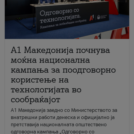
A1 Македонија почнува
моќна национална
кампања за поодговорно
користење на
технологијата во
сообраќајот
A1 Македонија заедно со Министерството за
внатрешни работи денеска и официјално ја
претставија националната општествено
одговорна кампања „Одговорно со