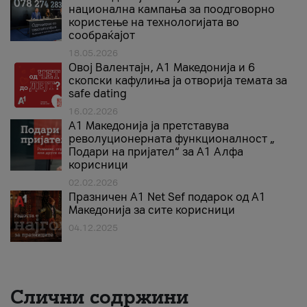
национална кампања за поодговорно
користење на технологијата во
сообраќајот
18.05.2026
Овој Валентајн, A1 Македонија и 6
скопски кафулиња ја отворија темата за
safe dating
16.02.2026
А1 Македонија ја претставува
револуционерната функционалност „
Подари на пријател“ за А1 Алфа
корисници
02.02.2026
Празничен A1 Net Sеf подарок од А1
Македонија за сите корисници
04.12.2025
Слични содржини