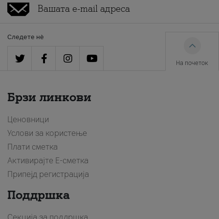
Следете нè
На почеток
Брзи линкови
Ценовници
Услови за користење
Плати сметка
Активирајте Е-сметка
Припејд регистрација
Поддршка
Секција за поддршка