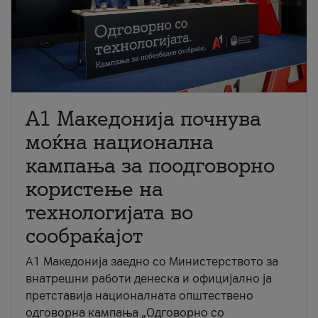
A1 Македонија почнува
моќна национална
кампања за поодговорно
користење на
технологијата во
сообраќајот
A1 Македонија заедно со Министерството за
внатрешни работи денеска и официјално ја
претставија националната општествено
одговорна кампања „Одговорно со