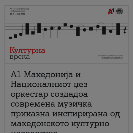
А1 Македонија и
Националниот џез
оркестар создадоа
современа музичка
приказна инспирирана од
македонското културно