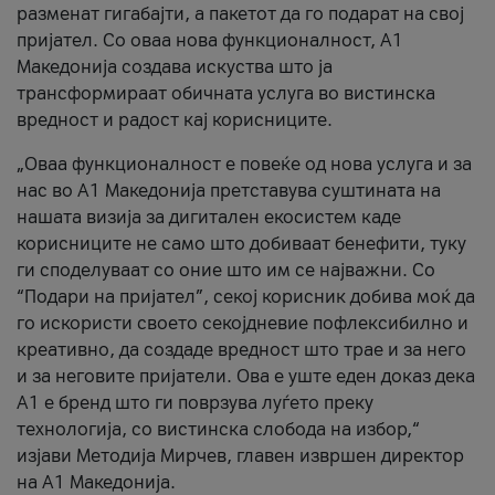
разменат гигабајти, а пакетот да го подарат на свој
пријател. Со оваа нова функционалност, А1
Македонија создава искуства што ја
трансформираат обичната услуга во вистинска
вредност и радост кај корисниците.
„Оваа функционалност е повеќе од нова услуга и за
нас во А1 Македонија претставува суштината на
нашата визија за дигитален екосистем каде
корисниците не само што добиваат бенефити, туку
ги споделуваат со оние што им се најважни. Со
“Подари на пријател”, секој корисник добива моќ да
го искористи своето секојдневие пофлексибилно и
креативно, да создаде вредност што трае и за него
и за неговите пријатели. Ова е уште еден доказ дека
А1 е бренд што ги поврзува луѓето преку
технологија, со вистинска слобода на избор,“
изјави Методија Мирчев, главен извршен директор
на А1 Македонија.