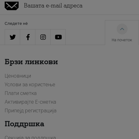
Следете нè
На почеток
Брзи линкови
Ценовници
Услови за користење
Плати сметка
Активирајте Е-сметка
Припејд регистрација
Поддршка
Секција за поддршка