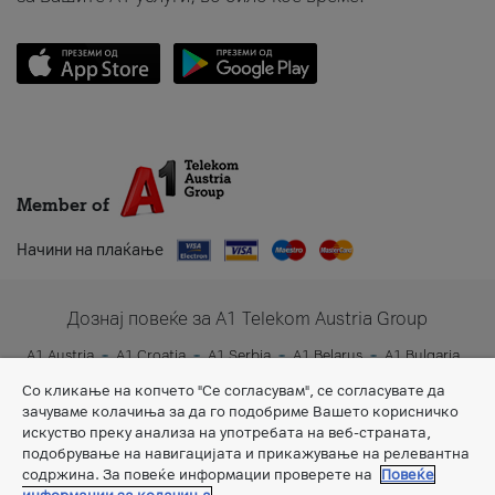
Member of
Начини на плаќање
Дознај повеќе за A1 Telekom Austria Group
A1 Austria
A1 Croatia
A1 Serbia
A1 Belarus
A1 Bulgaria
A1 Slovenia
A1 Digital
Со кликање на копчето "Се согласувам", се согласувате да
зачуваме колачиња за да го подобриме Вашето корисничко
искуство преку анализа на употребата на веб-страната,
подобрување на навигацијата и прикажување на релевантна
содржина. За повеќе информации проверете на
Повеќе