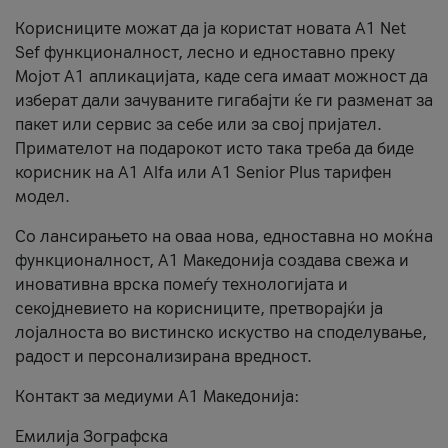
Корисниците можат да ја користат новата А1 Net
Sef функционалност, лесно и едноставно преку
Мојот А1 апликацијата, каде сега имаат можност да
изберат дали зачуваните гигабајти ќе ги разменат за
пакет или сервис за себе или за свој пријател.
Примателот на подарокот исто така треба да биде
корисник на А1 Alfa или A1 Senior Plus тарифен
модел.
Со лансирањето на оваа нова, едноставна но моќна
функционалност, А1 Македонија создава свежа и
иновативна врска помеѓу технологијата и
секојдневието на корисниците, претворајќи ја
лојалноста во вистинско искуство на споделување,
радост и персонализирана вредност.
Контакт за медиуми А1 Македонија:
Емилија Зографска