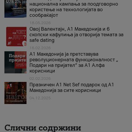
национална кампања за поодговорно
користење на технологијата во
сообраќајот
18.05.2026
Овој Валентајн, A1 Македонија и 6
скопски кафулиња ја отворија темата за
safe dating
16.02.2026
А1 Македонија ја претставува
револуционерната функционалност „
Подари на пријател“ за А1 Алфа
корисници
02.02.2026
Празничен A1 Net Sеf подарок од А1
Македонија за сите корисници
04.12.2025
Слични содржини