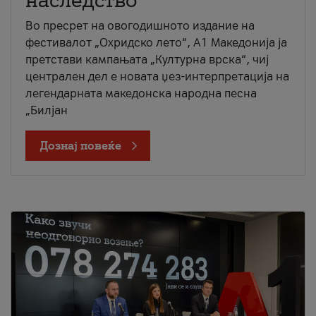
наследство
Во пресрет на овогодишното издание на
фестивалот „Охридско лето“, А1 Македонија ја
претстави кампањата „Културна врска“, чиј
централен дел е новата џез-интерпретација на
легендарната македонска народна песна
„Билјан
Дознај повеќе