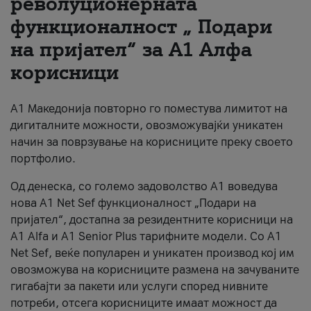
револуционерната
функционалност „ Подари
За нас
на пријател“ за А1 Алфа
#ПодобарОнлајн
корисници
А1 Македонија повторно го поместува лимитот на
дигиталните можности, овозможувајќи уникатен
начин за поврзување на корисниците преку своето
портфолио.
Од денеска, со големо задоволство А1 воведува
нова A1 Net Sef функционалност „Подари на
пријател“, достапна за резидентните корисници на
А1 Alfa и A1 Senior Plus тарифните модели. Со A1
Net Sef, веќе популарен и уникатен производ кој им
овозможува на корисниците размена на зачуваните
гигабајти за пакети или услуги според нивните
потреби, отсега корисниците имаат можност да