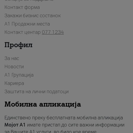
Контакт форма
Закажи бизнис состанок
A1 Продажни места
Контакт центар
077 1234
Профил
За нас
Новости
А1 Групација
Кариера
Заштита на лични податоци
Мобилна апликација
Единствено преку бесплатната мобилна апликација
Мојот A1
имате пристап до сите важни информации
за Вашите A1 услуги, во било кое време.