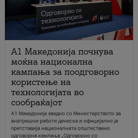
A1 Македонија почнува
моќна национална
кампања за поодговорно
користење на
технологијата во
сообраќајот
A1 Македонија заедно со Министерството за
внатрешни работи денеска и официјално ја
претставија националната општествено
одговорна кампања „Одговорно со