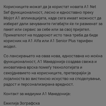
Корисниците можат да ја користат новата А1 Net
Sef функционалност, лесно и едноставно преку
Мојот А1 апликацијата, каде сега имаат можност да
изберат дали зачуваните гигабајти ќе ги разменат за
пакет или сервис за себе или за свој пријател.
Примателот на подарокот исто така треба да биде
корисник на А1 Alfa или A1 Senior Plus тарифен
модел.
Со лансирањето на оваа нова, едноставна но моќна
функционалност, А1 Македонија создава свежа и
иновативна врска помеѓу технологијата и
секојдневието на корисниците, претворајќи ја
лојалноста во вистинско искуство на споделување,
радост и персонализирана вредност.
Контакт за медиуми А1 Македонија:
Емилија Зографска