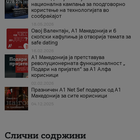
национална кампања за поодговорно
користење на технологијата во
сообраќајот
18.05.2026
Овој Валентајн, A1 Македонија и 6
скопски кафулиња ја отворија темата за
safe dating
16.02.2026
А1 Македонија ја претставува
револуционерната функционалност „
Подари на пријател“ за А1 Алфа
корисници
02.02.2026
Празничен A1 Net Sеf подарок од А1
Македонија за сите корисници
04.12.2025
Слични содржини