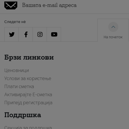
Следете нè
На почеток
Брзи линкови
Ценовници
Услови за користење
Плати сметка
Активирајте Е-сметка
Припејд регистрација
Поддршка
Секција за поддршка