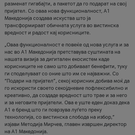
разменат гигабајти, а пакетот да го подарат на свој
пријател. Со оваа нова функционалност, А1
Македонија создава искуства што ја
трансформираат обичната услуга во вистинска
вредност и радост кај корисниците.
„Оваа функционалност е повеќе од нова услуга и за
нас во А1 Македонија претставува суштината на
нашата визија за дигитален екосистем каде
корисниците не само што добиваат бенефити, туку
ги споделуваат со оние што им се најважни. Со
“Подари на пријател”, секој корисник добива моќ да
го искористи своето секојдневие пофлексибилно и
креативно, да создаде вредност што трае и за него
и за неговите пријатели. Ова е уште еден доказ дека
А1 е бренд што ги поврзува луѓето преку
технологија, со вистинска слобода на избор,“
изјави Методија Мирчев, главен извршен директор
на А1 Македонија.