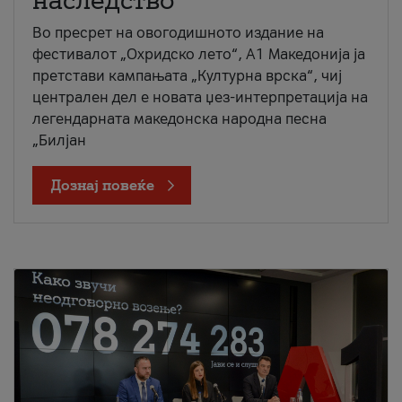
наследство
Во пресрет на овогодишното издание на
фестивалот „Охридско лето“, А1 Македонија ја
претстави кампањата „Културна врска“, чиј
централен дел е новата џез-интерпретација на
легендарната македонска народна песна
„Билјан
Дознај повеќе