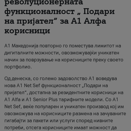
револуционерната
функционалност „ Подари
За нас
на пријател“ за А1 Алфа
#ПодобарОнлајн
корисници
А1 Македонија повторно го поместува лимитот на
дигиталните можности, овозможувајќи уникатен
начин за поврзување на корисниците преку своето
портфолио.
Од денеска, со големо задоволство А1 воведува
нова A1 Net Sef функционалност „Подари на
пријател“, достапна за резидентните корисници на
А1 Alfa и A1 Senior Plus тарифните модели. Со A1
Net Sef, веќе популарен и уникатен производ кој им
овозможува на корисниците размена на зачуваните
гигабајти за пакети или услуги според нивните
потреби, отсега корисниците имаат можност да