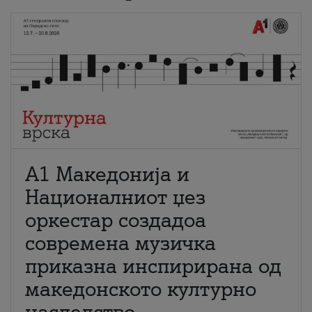
А1 Македонија и
Националниот џез
оркестар создадоа
современа музичка
приказна инспирирана од
македонското културно