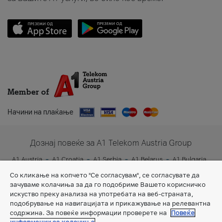
Member of
Начини на плаќање
Дознај повеќе за A1 Telekom Austria Group
A1 Austria
A1 Croatia
A1 Serbia
A1 Belarus
A1 Bulgaria
A1 Slovenia
A1 Digital
Со кликање на копчето "Се согласувам", се согласувате да
зачуваме колачиња за да го подобриме Вашето корисничко
искуство преку анализа на употребата на веб-страната,
подобрување на навигацијата и прикажување на релевантна
содржина. За повеќе информации проверете на
Повеќе