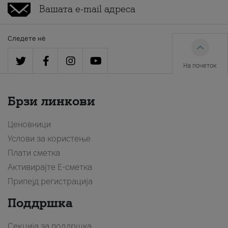
Следете нè
На почеток
Брзи линкови
Ценовници
Услови за користење
Плати сметка
Активирајте Е-сметка
Припејд регистрација
Поддршка
Секција за поддршка