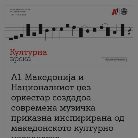
А1 Македонија и
Националниот џез
оркестар создадоа
современа музичка
приказна инспирирана од
македонското културно