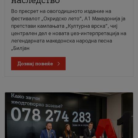
наследство
Во пресрет на овогодишното издание на
фестивалот „Охридско лето“, А1 Македонија ја
претстави кампањата „Културна врска“, чиј
централен дел е новата џез-интерпретација на
легендарната македонска народна песна
„Билјан
Дознај повеќе