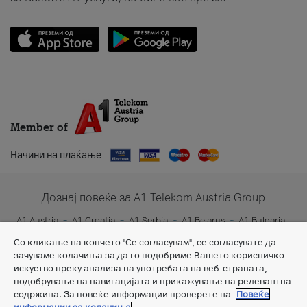
Member of
Начини на плаќање
Дознај повеќе за A1 Telekom Austria Group
A1 Austria
A1 Croatia
A1 Serbia
A1 Belarus
A1 Bulgaria
A1 Slovenia
A1 Digital
Со кликање на копчето "Се согласувам", се согласувате да
зачуваме колачиња за да го подобриме Вашето корисничко
искуство преку анализа на употребата на веб-страната,
подобрување на навигацијата и прикажување на релевантна
содржина. За повеќе информации проверете на
Повеќе