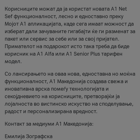
Корисниците можат да ја користат новата А1 Net
Sef функционалност, лесно и едноставно преку
Мојот А1 апликацијата, каде сега имаат можност да
изберат дали зачуваните гигабајти ќе ги разменат за
пакет или сервис за себе или за свој пријател.
Примателот на подарокот исто така треба да биде
корисник на А1 Alfa или A1 Senior Plus тарифен
модел.
Со лансирањето на оваа нова, едноставна но моќна
функционалност, А1 Македонија создава свежа и
иновативна врска помеѓу технологијата и
секојдневието на корисниците, претворајќи ја
лојалноста во вистинско искуство на споделување,
радост и персонализирана вредност.
Контакт за медиуми А1 Македонија:
Емилија Зографска