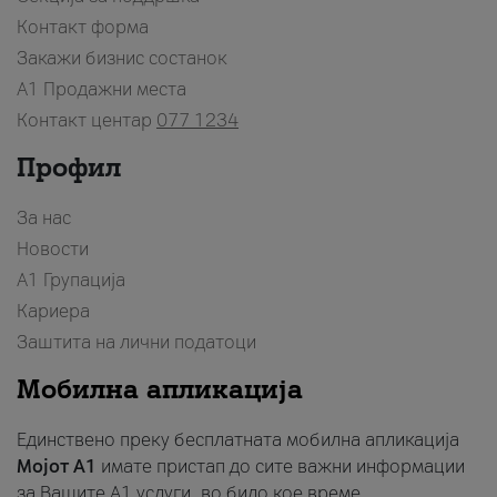
Контакт форма
Закажи бизнис состанок
A1 Продажни места
Контакт центар
077 1234
Профил
За нас
Новости
А1 Групација
Кариера
Заштита на лични податоци
Мобилна апликација
Единствено преку бесплатната мобилна апликација
Мојот A1
имате пристап до сите важни информации
за Вашите A1 услуги, во било кое време.