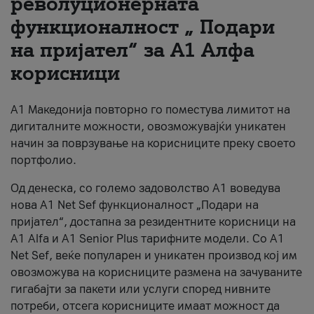
револуционерната
функционалност „ Подари
За нас
на пријател“ за А1 Алфа
#ПодобарОнлајн
корисници
А1 Македонија повторно го поместува лимитот на
дигиталните можности, овозможувајќи уникатен
начин за поврзување на корисниците преку своето
портфолио.
Од денеска, со големо задоволство А1 воведува
нова A1 Net Sef функционалност „Подари на
пријател“, достапна за резидентните корисници на
А1 Alfa и A1 Senior Plus тарифните модели. Со A1
Net Sef, веќе популарен и уникатен производ кој им
овозможува на корисниците размена на зачуваните
гигабајти за пакети или услуги според нивните
потреби, отсега корисниците имаат можност да