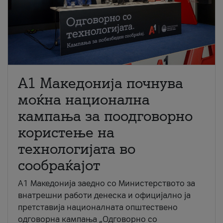
A1 Македонија почнува
моќна национална
кампања за поодговорно
користење на
технологијата во
сообраќајот
A1 Македонија заедно со Министерството за
внатрешни работи денеска и официјално ја
претставија националната општествено
одговорна кампања „Одговорно со