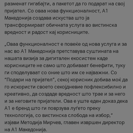
разменат гигабајти, а пакетот да го подарат на свој
пријател. Со оваа нова функционалност, А1
Македонија создава искуства што ја
трансформираат обичната услуга во вистинска
вредност и радост кај корисниците.
„Оваа функционалност е повеќе од нова услуга и за
нас во А1 Македонија претставува суштината на
нашата визија за дигитален екосистем каде
корисниците не само што добиваат бенефити, туку
ги споделуваат со оние што им се најважни. Со
“Подари на пријател”, секој корисник добива моќ да
го искористи своето секојдневие пофлексибилно и
креативно, да создаде вредност што трае и за него
и за неговите пријатели. Ова е уште еден доказ дека
А1 е бренд што ги поврзува луѓето преку
технологија, со вистинска слобода на избор,“
изјави Методија Мирчев, главен извршен директор
на А1 Македонија.