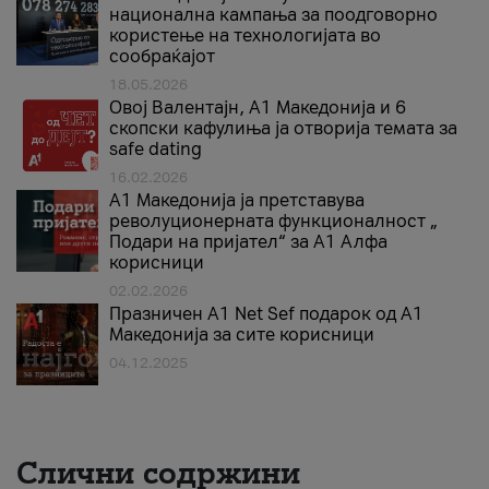
национална кампања за поодговорно
користење на технологијата во
сообраќајот
18.05.2026
Овој Валентајн, A1 Македонија и 6
скопски кафулиња ја отворија темата за
safe dating
16.02.2026
А1 Македонија ја претставува
револуционерната функционалност „
Подари на пријател“ за А1 Алфа
корисници
02.02.2026
Празничен A1 Net Sеf подарок од А1
Македонија за сите корисници
04.12.2025
Слични содржини