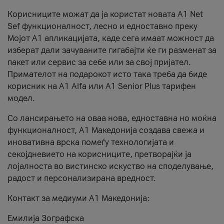
Корисниците можат да ја користат новата А1 Net
Sef функционалност, лесно и едноставно преку
Мојот А1 апликацијата, каде сега имаат можност да
изберат дали зачуваните гигабајти ќе ги разменат за
пакет или сервис за себе или за свој пријател.
Примателот на подарокот исто така треба да биде
корисник на А1 Alfa или A1 Senior Plus тарифен
модел.
Со лансирањето на оваа нова, едноставна но моќна
функционалност, А1 Македонија создава свежа и
иновативна врска помеѓу технологијата и
секојдневието на корисниците, претворајќи ја
лојалноста во вистинско искуство на споделување,
радост и персонализирана вредност.
Контакт за медиуми А1 Македонија:
Емилија Зографска