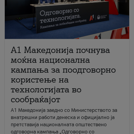
A1 Македонија почнува
моќна национална
кампања за поодговорно
користење на
технологијата во
сообраќајот
A1 Македонија заедно со Министерството за
внатрешни работи денеска и официјално ја
претставија националната општествено
одговорна кампања „Одговорно со