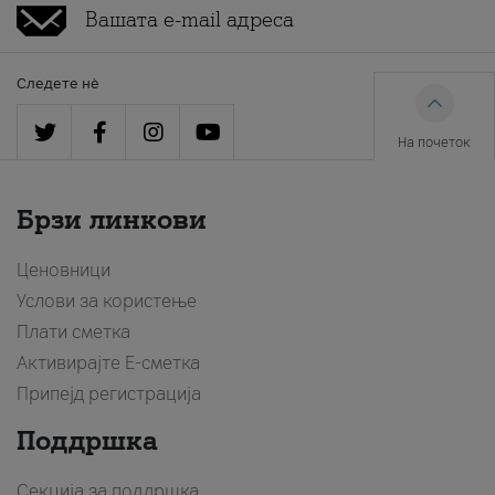
Следете нè
На почеток
Брзи линкови
Ценовници
Услови за користење
Плати сметка
Активирајте Е-сметка
Припејд регистрација
Поддршка
Секција за поддршка