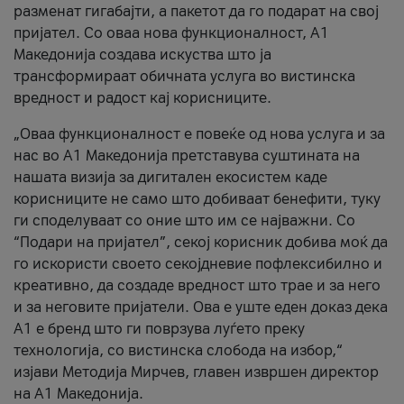
разменат гигабајти, а пакетот да го подарат на свој
пријател. Со оваа нова функционалност, А1
Македонија создава искуства што ја
трансформираат обичната услуга во вистинска
вредност и радост кај корисниците.
„Оваа функционалност е повеќе од нова услуга и за
нас во А1 Македонија претставува суштината на
нашата визија за дигитален екосистем каде
корисниците не само што добиваат бенефити, туку
ги споделуваат со оние што им се најважни. Со
“Подари на пријател”, секој корисник добива моќ да
го искористи своето секојдневие пофлексибилно и
креативно, да создаде вредност што трае и за него
и за неговите пријатели. Ова е уште еден доказ дека
А1 е бренд што ги поврзува луѓето преку
технологија, со вистинска слобода на избор,“
изјави Методија Мирчев, главен извршен директор
на А1 Македонија.