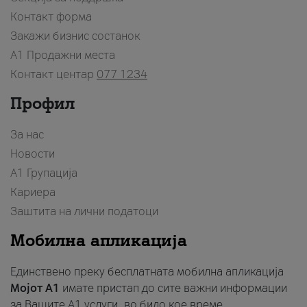
Контакт форма
Закажи бизнис состанок
A1 Продажни места
Контакт центар
077 1234
Профил
За нас
Новости
А1 Групација
Кариера
Заштита на лични податоци
Мобилна апликација
Единствено преку бесплатната мобилна апликација
Мојот A1
имате пристап до сите важни информации
за Вашите A1 услуги, во било кое време.