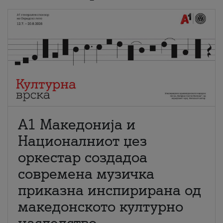
А1 Македонија и
Националниот џез
оркестар создадоа
современа музичка
приказна инспирирана од
македонското културно