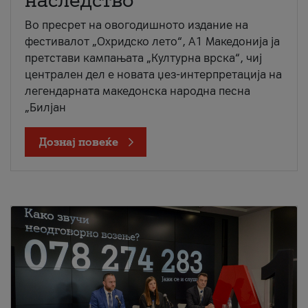
наследство
Во пресрет на овогодишното издание на
фестивалот „Охридско лето“, А1 Македонија ја
претстави кампањата „Културна врска“, чиј
централен дел е новата џез-интерпретација на
легендарната македонска народна песна
„Билјан
Дознај повеќе