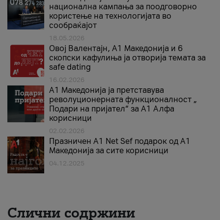
национална кампања за поодговорно
користење на технологијата во
сообраќајот
18.05.2026
Овој Валентајн, A1 Македонија и 6
скопски кафулиња ја отворија темата за
safe dating
16.02.2026
А1 Македонија ја претставува
револуционерната функционалност „
Подари на пријател“ за А1 Алфа
корисници
02.02.2026
Празничен A1 Net Sеf подарок од А1
Македонија за сите корисници
04.12.2025
Слични содржини