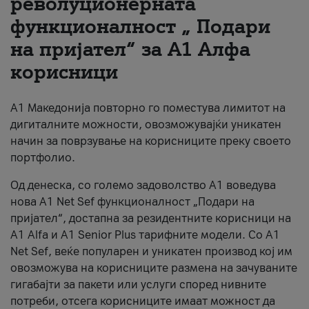
револуционерната
функционалност „ Подари
За нас
на пријател“ за А1 Алфа
#ПодобарОнлајн
корисници
А1 Македонија повторно го поместува лимитот на
дигиталните можности, овозможувајќи уникатен
начин за поврзување на корисниците преку своето
портфолио.
Од денеска, со големо задоволство А1 воведува
нова A1 Net Sef функционалност „Подари на
пријател“, достапна за резидентните корисници на
А1 Alfa и A1 Senior Plus тарифните модели. Со A1
Net Sef, веќе популарен и уникатен производ кој им
овозможува на корисниците размена на зачуваните
гигабајти за пакети или услуги според нивните
потреби, отсега корисниците имаат можност да