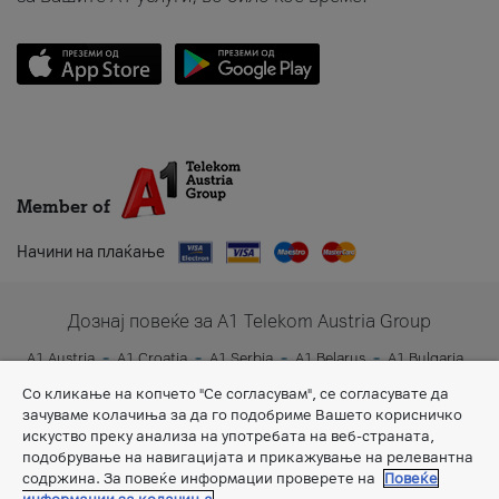
Member of
Начини на плаќање
Дознај повеќе за A1 Telekom Austria Group
A1 Austria
A1 Croatia
A1 Serbia
A1 Belarus
A1 Bulgaria
A1 Slovenia
A1 Digital
Со кликање на копчето "Се согласувам", се согласувате да
зачуваме колачиња за да го подобриме Вашето корисничко
искуство преку анализа на употребата на веб-страната,
подобрување на навигацијата и прикажување на релевантна
содржина. За повеќе информации проверете на
Повеќе