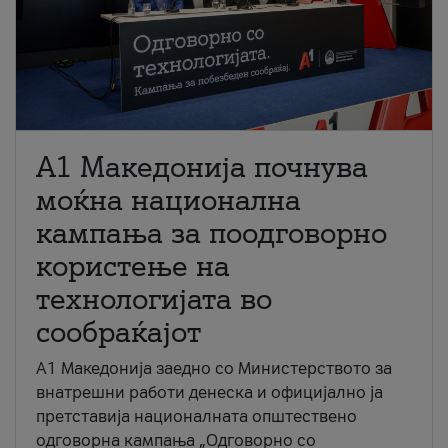
A1 Македонија почнува
моќна национална
кампања за поодговорно
користење на
технологијата во
сообраќајот
A1 Македонија заедно со Министерството за
внатрешни работи денеска и официјално ја
претставија националната општествено
одговорна кампања „Одговорно со