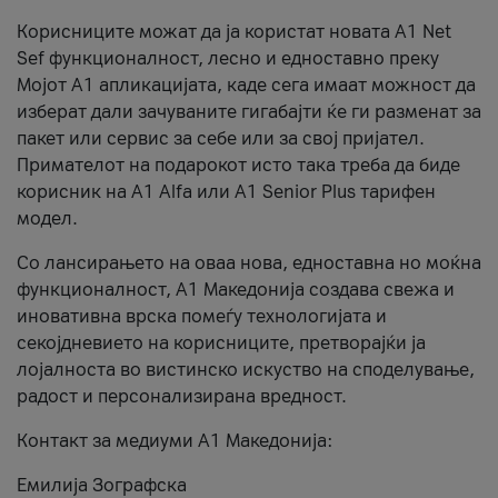
Корисниците можат да ја користат новата А1 Net
Sef функционалност, лесно и едноставно преку
Мојот А1 апликацијата, каде сега имаат можност да
изберат дали зачуваните гигабајти ќе ги разменат за
пакет или сервис за себе или за свој пријател.
Примателот на подарокот исто така треба да биде
корисник на А1 Alfa или A1 Senior Plus тарифен
модел.
Со лансирањето на оваа нова, едноставна но моќна
функционалност, А1 Македонија создава свежа и
иновативна врска помеѓу технологијата и
секојдневието на корисниците, претворајќи ја
лојалноста во вистинско искуство на споделување,
радост и персонализирана вредност.
Контакт за медиуми А1 Македонија:
Емилија Зографска