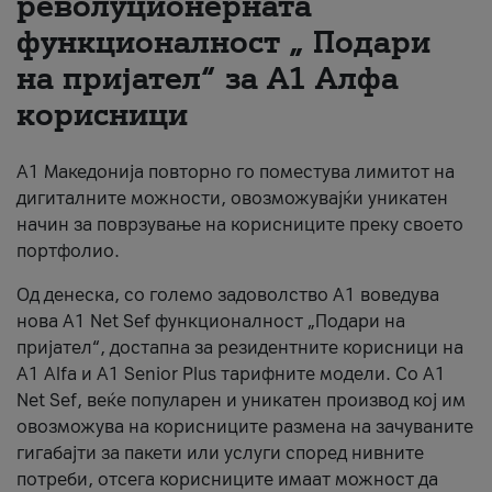
револуционерната
функционалност „ Подари
За нас
на пријател“ за А1 Алфа
#ПодобарОнлајн
корисници
А1 Македонија повторно го поместува лимитот на
дигиталните можности, овозможувајќи уникатен
начин за поврзување на корисниците преку своето
портфолио.
Од денеска, со големо задоволство А1 воведува
нова A1 Net Sef функционалност „Подари на
пријател“, достапна за резидентните корисници на
А1 Alfa и A1 Senior Plus тарифните модели. Со A1
Net Sef, веќе популарен и уникатен производ кој им
овозможува на корисниците размена на зачуваните
гигабајти за пакети или услуги според нивните
потреби, отсега корисниците имаат можност да