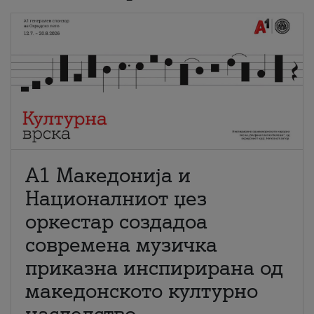
А1 Македонија и
Националниот џез
оркестар создадоа
современа музичка
приказна инспирирана од
македонското културно