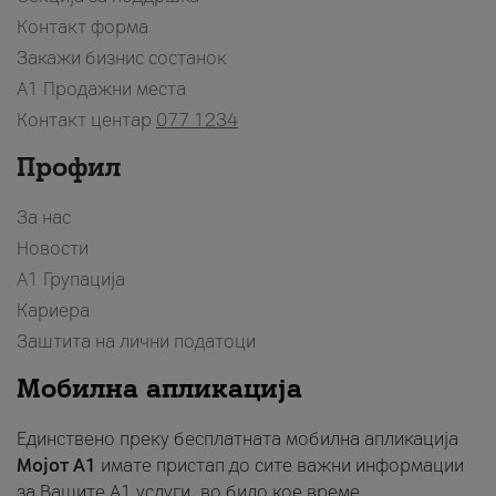
Контакт форма
Закажи бизнис состанок
A1 Продажни места
Контакт центар
077 1234
Профил
За нас
Новости
А1 Групација
Кариера
Заштита на лични податоци
Мобилна апликација
Единствено преку бесплатната мобилна апликација
Мојот A1
имате пристап до сите важни информации
за Вашите A1 услуги, во било кое време.