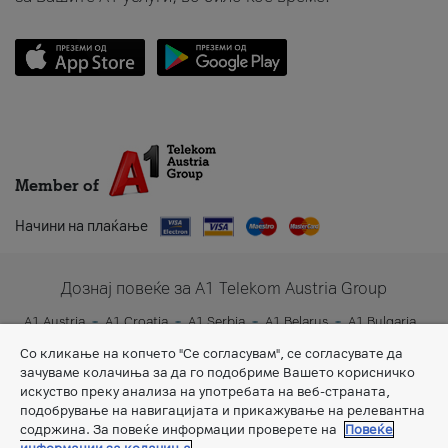
Member of
Начини на плаќање
Дознај повеќе за A1 Telekom Austria Group
A1 Austria
A1 Croatia
A1 Serbia
A1 Belarus
A1 Bulgaria
A1 Slovenia
A1 Digital
Со кликање на копчето "Се согласувам", се согласувате да
зачуваме колачиња за да го подобриме Вашето корисничко
искуство преку анализа на употребата на веб-страната,
подобрување на навигацијата и прикажување на релевантна
содржина. За повеќе информации проверете на
Повеќе