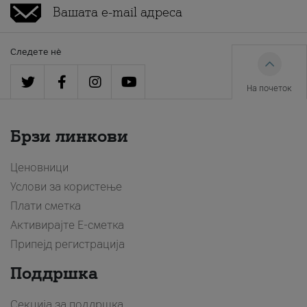
Следете нè
На почеток
Брзи линкови
Ценовници
Услови за користење
Плати сметка
Активирајте Е-сметка
Припејд регистрација
Поддршка
Секција за поддршка