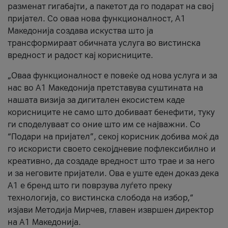
разменат гигабајти, а пакетот да го подарат на свој
пријател. Со оваа нова функционалност, А1
Македонија создава искуства што ја
трансформираат обичната услуга во вистинска
вредност и радост кај корисниците.
„Оваа функционалност е повеќе од нова услуга и за
нас во А1 Македонија претставува суштината на
нашата визија за дигитален екосистем каде
корисниците не само што добиваат бенефити, туку
ги споделуваат со оние што им се најважни. Со
“Подари на пријател”, секој корисник добива моќ да
го искористи своето секојдневие пофлексибилно и
креативно, да создаде вредност што трае и за него
и за неговите пријатели. Ова е уште еден доказ дека
А1 е бренд што ги поврзува луѓето преку
технологија, со вистинска слобода на избор,“
изјави Методија Мирчев, главен извршен директор
на А1 Македонија.