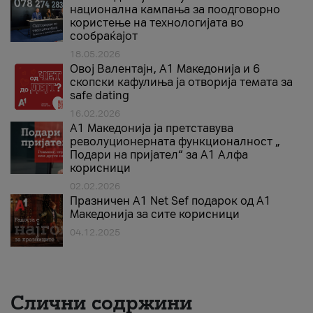
национална кампања за поодговорно
користење на технологијата во
сообраќајот
18.05.2026
Овој Валентајн, A1 Македонија и 6
скопски кафулиња ја отворија темата за
safe dating
16.02.2026
А1 Македонија ја претставува
револуционерната функционалност „
Подари на пријател“ за А1 Алфа
корисници
02.02.2026
Празничен A1 Net Sеf подарок од А1
Македонија за сите корисници
04.12.2025
Слични содржини