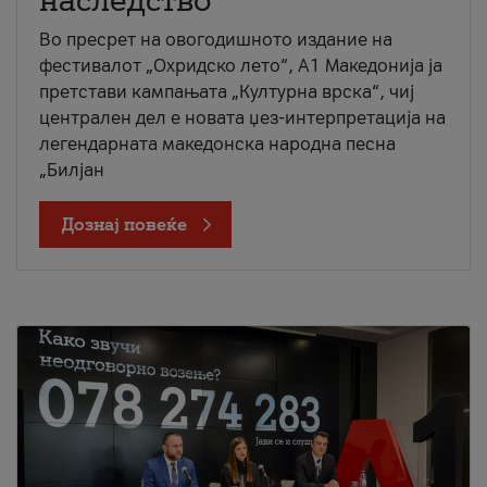
наследство
Во пресрет на овогодишното издание на
фестивалот „Охридско лето“, А1 Македонија ја
претстави кампањата „Културна врска“, чиј
централен дел е новата џез-интерпретација на
легендарната македонска народна песна
„Билјан
Дознај повеќе