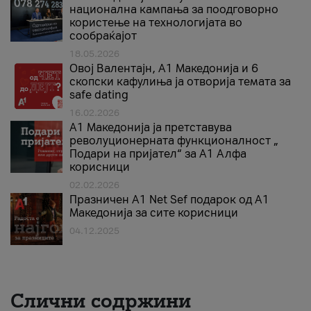
национална кампања за поодговорно
користење на технологијата во
сообраќајот
18.05.2026
Овој Валентајн, A1 Македонија и 6
скопски кафулиња ја отворија темата за
safe dating
16.02.2026
А1 Македонија ја претставува
револуционерната функционалност „
Подари на пријател“ за А1 Алфа
корисници
02.02.2026
Празничен A1 Net Sеf подарок од А1
Македонија за сите корисници
04.12.2025
Слични содржини