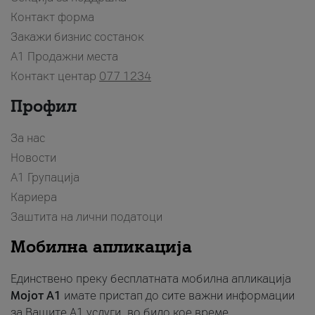
Контакт форма
Закажи бизнис состанок
A1 Продажни места
Контакт центар
077 1234
Профил
За нас
Новости
А1 Групација
Кариера
Заштита на лични податоци
Мобилна апликација
Единствено преку бесплатната мобилна апликација
Мојот A1
имате пристап до сите важни информации
за Вашите A1 услуги, во било кое време.