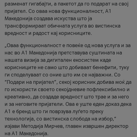
разменат гигабајти, а пакетот да го подарат на свој
пријател. Со оваа нова функционалност, А1
Македонија создава искуства што ја
трансформираат обичната услуга во вистинска
вредност и радост кај корисниците.
„Оваа функционалност е повеќе од нова услуга и за
нас во А1 Македонија претставува суштината на
нашата визија за дигитален екосистем каде
корисниците не само што добиваат бенефити, туку
ги споделуваат со оние што им се најважни. Со
“Подари на пријател”, секој корисник добива моќ да
го искористи своето секојдневие пофлексибилно и
креативно, да создаде вредност што трае и за него
и за неговите пријатели. Ова е уште еден доказ дека
А1 е бренд што ги поврзува луѓето преку
технологија, со вистинска слобода на избор,“
изјави Методија Мирчев, главен извршен директор
на А1 Македонија.