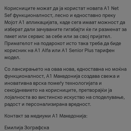
Корисниците можат да ја користат новата А1 Net
Sef функционалност, лесно и едноставно преку
Мојот А1 апликацијата, каде сега имаат можност да
изберат дали зачуваните гигабајти ќе ги разменат за
пакет или сервис за себе или за свој пријател.
Примателот на подарокот исто така треба да биде
корисник на А1 Alfa или A1 Senior Plus тарифен
модел.
Со лансирањето на оваа нова, едноставна но моќна
функционалност, А1 Македонија создава свежа и
иновативна врска помеѓу технологијата и
секојдневието на корисниците, претворајќи ја
лојалноста во вистинско искуство на споделување,
радост и персонализирана вредност.
Контакт за медиуми А1 Македонија:
Емилија Зографска