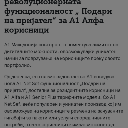
револуционерната
функционалност „ Подари
За нас
на пријател“ за А1 Алфа
#ПодобарОнлајн
корисници
А1 Македонија повторно го поместува лимитот на
дигиталните можности, овозможувајќи уникатен
начин за поврзување на корисниците преку своето
портфолио.
Од денеска, со големо задоволство А1 воведува
нова A1 Net Sef функционалност „Подари на
пријател“, достапна за резидентните корисници на
А1 Alfa и A1 Senior Plus тарифните модели. Со A1
Net Sef, веќе популарен и уникатен производ кој им
овозможува на корисниците размена на зачуваните
гигабајти за пакети или услуги според нивните
потреби, отсега корисниците имаат можност да