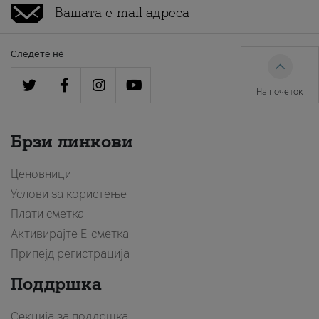
Следете нè
На почеток
Брзи линкови
Ценовници
Услови за користење
Плати сметка
Активирајте Е-сметка
Припејд регистрација
Поддршка
Секција за поддршка