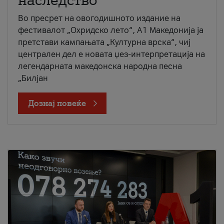
наследство
Во пресрет на овогодишното издание на
фестивалот „Охридско лето“, А1 Македонија ја
претстави кампањата „Културна врска“, чиј
централен дел е новата џез-интерпретација на
легендарната македонска народна песна
„Билјан
Дознај повеќе