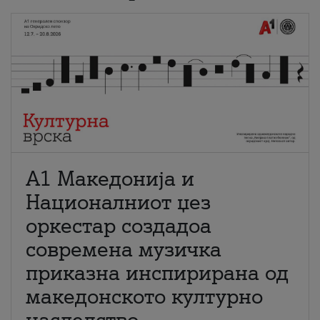
А1 Македонија и
Националниот џез
оркестар создадоа
современа музичка
приказна инспирирана од
македонското културно