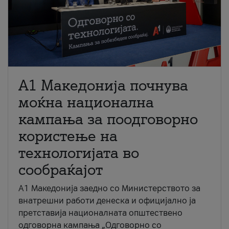
A1 Македонија почнува
моќна национална
кампања за поодговорно
користење на
технологијата во
сообраќајот
A1 Македонија заедно со Министерството за
внатрешни работи денеска и официјално ја
претставија националната општествено
одговорна кампања „Одговорно со