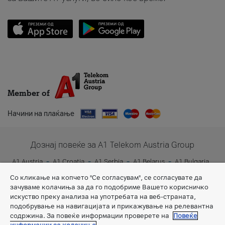
Member of
Начини на плаќање
Дознај повеќе за A1 Telekom Austria Group
A1 Austria
A1 Croatia
A1 Serbia
A1 Belarus
A1 Bulgaria
A1 Slovenia
A1 Digital
Со кликање на копчето "Се согласувам", се согласувате да
зачуваме колачиња за да го подобриме Вашето корисничко
искуство преку анализа на употребата на веб-страната,
подобрување на навигацијата и прикажување на релевантна
содржина. За повеќе информации проверете на
Повеќе