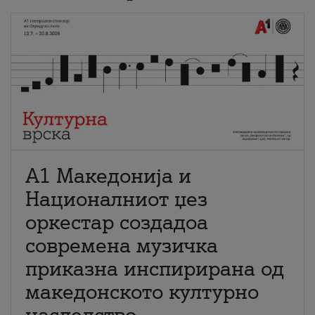
А1 Македонија и
Националниот џез
оркестар создадоа
современа музичка
приказна инспирирана од
македонското културно