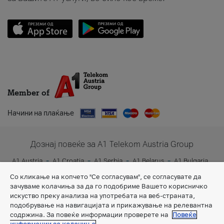
Member of
Начини на плаќање
Дознај повеќе за A1 Telekom Austria Group
A1 Austria
A1 Croatia
A1 Serbia
A1 Belarus
A1 Bulgaria
A1 Slovenia
A1 Digital
Со кликање на копчето "Се согласувам", се согласувате да
зачуваме колачиња за да го подобриме Вашето корисничко
искуство преку анализа на употребата на веб-страната,
подобрување на навигацијата и прикажување на релевантна
содржина. За повеќе информации проверете на
Повеќе