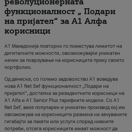
револуционерната
функционалност „ Подари
За нас
на пријател“ за А1 Алфа
#ПодобарОнлајн
корисници
А1 Македонија повторно го поместува лимитот на
дигиталните можности, овозможувајќи уникатен
начин за поврзување на корисниците преку своето
портфолио.
Од денеска, со големо задоволство А1 воведува
нова A1 Net Sef функционалност „Подари на
пријател“, достапна за резидентните корисници на
А1 Alfa и A1 Senior Plus тарифните модели. Со A1
Net Sef, веќе популарен и уникатен производ кој им
овозможува на корисниците размена на зачуваните
гигабајти за пакети или услуги според нивните
потреби, отсега корисниците имаат можност да