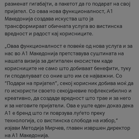
разменат гигабајти, а пакетот да го подарат на свој
пријател. Со оваа нова функционалност, А1
Македонија создава искуства што ја
трансформираат обичната услуга во вистинска
вредност и радост кај корисниците.
„Оваа функционалност е повеќе од нова услуга и за
нас во А1 Македонија претставува суштината на
нашата визија за дигитален екосистем каде
корисниците не само што добиваат бенефити, туку
ги споделуваат со оние што им се најважни. Со
“Подари на пријател”, секој корисник добива моќ да
го искористи своето секојдневие пофлексибилно и
креативно, да создаде вредност што трае и за него
и за неговите пријатели. Ова е уште еден доказ дека
А1 е бренд што ги поврзува луѓето преку
технологија, со вистинска слобода на избор,“
изјави Методија Мирчев, главен извршен директор
на А1 Македонија.