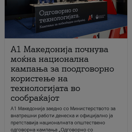
A1 Македонија почнува
моќна национална
кампања за поодговорно
користење на
технологијата во
сообраќајот
A1 Македонија заедно со Министерството за
внатрешни работи денеска и официјално ја
претставија националната општествено
одговорна кампања „Одговорно со