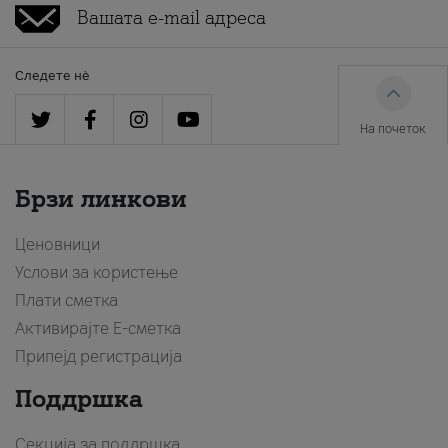
Следете нè
На почеток
Брзи линкови
Ценовници
Услови за користење
Плати сметка
Активирајте Е-сметка
Припејд регистрација
Поддршка
Секција за поддршка