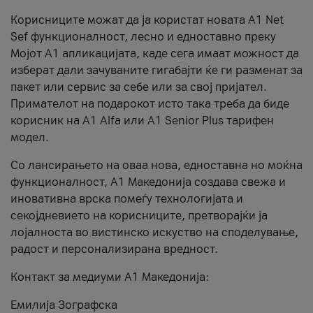
Корисниците можат да ја користат новата А1 Net
Sef функционалност, лесно и едноставно преку
Мојот А1 апликацијата, каде сега имаат можност да
изберат дали зачуваните гигабајти ќе ги разменат за
пакет или сервис за себе или за свој пријател.
Примателот на подарокот исто така треба да биде
корисник на А1 Alfa или A1 Senior Plus тарифен
модел.
Со лансирањето на оваа нова, едноставна но моќна
функционалност, А1 Македонија создава свежа и
иновативна врска помеѓу технологијата и
секојдневието на корисниците, претворајќи ја
лојалноста во вистинско искуство на споделување,
радост и персонализирана вредност.
Контакт за медиуми А1 Македонија:
Емилија Зографска