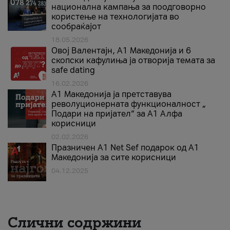
национална кампања за поодговорно
користење на технологијата во
сообраќајот
18.05.2026
Овој Валентајн, A1 Македонија и 6
скопски кафулиња ја отворија темата за
safe dating
16.02.2026
А1 Македонија ја претставува
револуционерната функционалност „
Подари на пријател“ за А1 Алфа
корисници
02.02.2026
Празничен A1 Net Sеf подарок од А1
Македонија за сите корисници
04.12.2025
Слични содржини