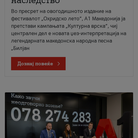
наследство
Во пресрет на овогодишното издание на
фестивалот „Охридско лето“, А1 Македонија ја
претстави кампањата „Културна врска“, чиј
централен дел е новата џез-интерпретација на
легендарната македонска народна песна
„Билјан
Дознај повеќе