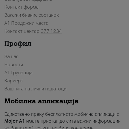
Контакт форма
Закажи бизнис состанок
A1 Продажни места
Контакт центар
077 1234
Профил
За нас
Новости
А1 Групација
Кариера
Заштита на лични податоци
Мобилна апликација
Единствено преку бесплатната мобилна апликација
Мојот A1
имате пристап до сите важни информации
за Вашите A1 услуги, во било кое време.