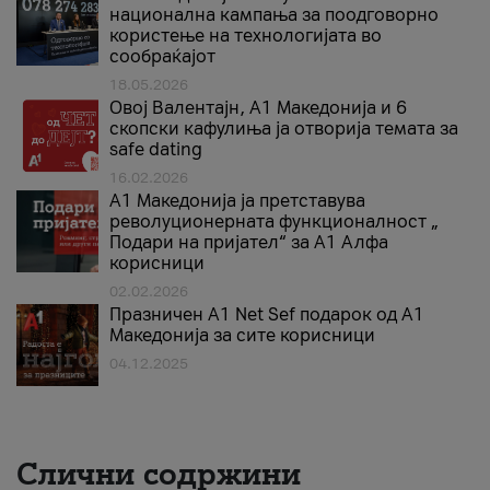
национална кампања за поодговорно
користење на технологијата во
сообраќајот
18.05.2026
Овој Валентајн, A1 Македонија и 6
скопски кафулиња ја отворија темата за
safe dating
16.02.2026
А1 Македонија ја претставува
револуционерната функционалност „
Подари на пријател“ за А1 Алфа
корисници
02.02.2026
Празничен A1 Net Sеf подарок од А1
Македонија за сите корисници
04.12.2025
Слични содржини