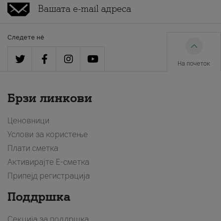
Следете нè
На почеток
Брзи линкови
Ценовници
Услови за користење
Плати сметка
Активирајте Е-сметка
Припејд регистрација
Поддршка
Секција за поддршка