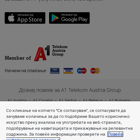
Member of
Начини на плаќање
Дознај повеќе за A1 Telekom Austria Group
A1 Austria
A1 Croatia
A1 Serbia
A1 Belarus
A1 Bulgaria
A1 Slovenia
A1 Digital
Со кликање на копчето "Се согласувам", се согласувате да
зачуваме колачиња за да го подобриме Вашето корисничко
искуство преку анализа на употребата на веб-страната,
подобрување на навигацијата и прикажување на релевантна
содржина. За повеќе информации проверете на
Повеќе