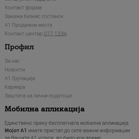
Контакт форма
Закажи бизнис состанок
A1 Продажни места
Контакт центар
077 1234
Профил
За нас
Новости
А1 Групација
Кариера
Заштита на лични податоци
Мобилна апликација
Единствено преку бесплатната мобилна апликација
Мојот A1
имате пристап до сите важни информации
за Вашите A1 услуги, во било кое време.