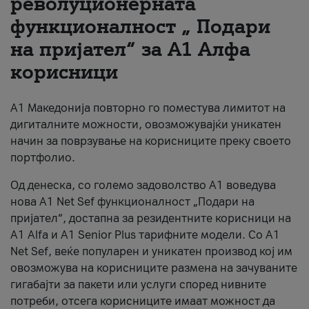
револуционерната
функционалност „ Подари
За нас
на пријател“ за А1 Алфа
#ПодобарОнлајн
корисници
А1 Македонија повторно го поместува лимитот на
дигиталните можности, овозможувајќи уникатен
начин за поврзување на корисниците преку своето
портфолио.
Од денеска, со големо задоволство А1 воведува
нова A1 Net Sef функционалност „Подари на
пријател“, достапна за резидентните корисници на
А1 Alfa и A1 Senior Plus тарифните модели. Со A1
Net Sef, веќе популарен и уникатен производ кој им
овозможува на корисниците размена на зачуваните
гигабајти за пакети или услуги според нивните
потреби, отсега корисниците имаат можност да