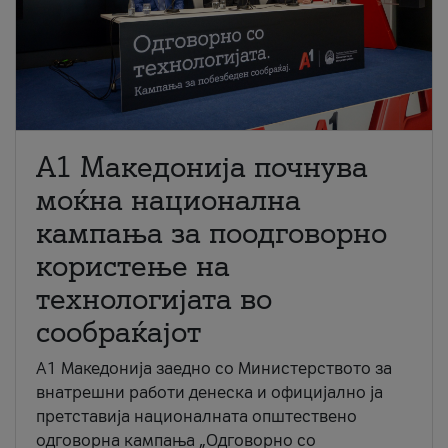
A1 Македонија почнува
моќна национална
кампања за поодговорно
користење на
технологијата во
сообраќајот
A1 Македонија заедно со Министерството за
внатрешни работи денеска и официјално ја
претставија националната општествено
одговорна кампања „Одговорно со