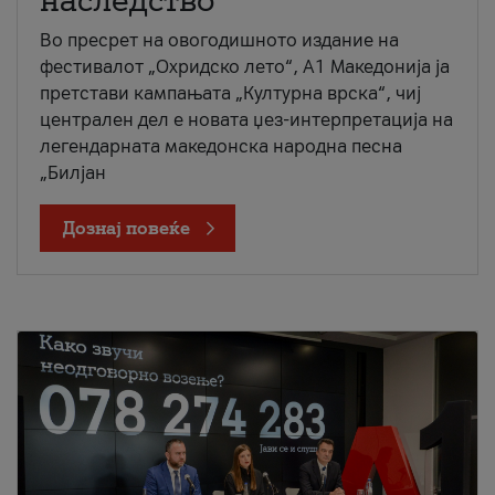
наследство
Во пресрет на овогодишното издание на
фестивалот „Охридско лето“, А1 Македонија ја
претстави кампањата „Културна врска“, чиј
централен дел е новата џез-интерпретација на
легендарната македонска народна песна
„Билјан
Дознај повеќе