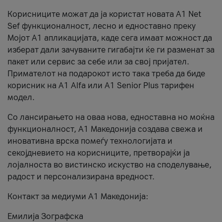
Корисниците можат да ја користат новата А1 Net
Sef функционалност, лесно и едноставно преку
Мојот А1 апликацијата, каде сега имаат можност да
изберат дали зачуваните гигабајти ќе ги разменат за
пакет или сервис за себе или за свој пријател.
Примателот на подарокот исто така треба да биде
корисник на А1 Alfa или A1 Senior Plus тарифен
модел.
Со лансирањето на оваа нова, едноставна но моќна
функционалност, А1 Македонија создава свежа и
иновативна врска помеѓу технологијата и
секојдневието на корисниците, претворајќи ја
лојалноста во вистинско искуство на споделување,
радост и персонализирана вредност.
Контакт за медиуми А1 Македонија:
Емилија Зографска