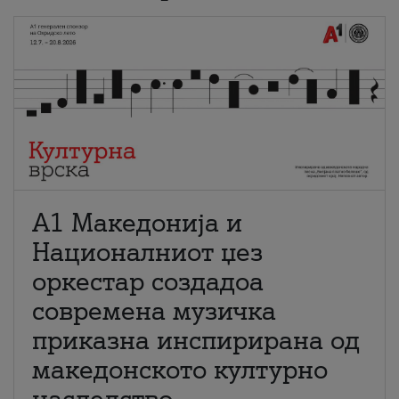
А1 Македонија и
Националниот џез
оркестар создадоа
современа музичка
приказна инспирирана од
македонското културно