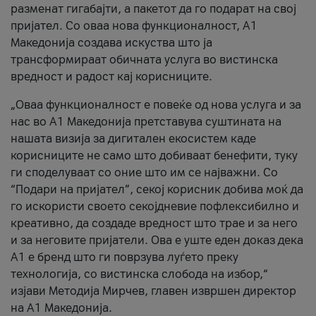
разменат гигабајти, а пакетот да го подарат на свој
пријател. Со оваа нова функционалност, А1
Македонија создава искуства што ја
трансформираат обичната услуга во вистинска
вредност и радост кај корисниците.
„Оваа функционалност е повеќе од нова услуга и за
нас во А1 Македонија претставува суштината на
нашата визија за дигитален екосистем каде
корисниците не само што добиваат бенефити, туку
ги споделуваат со оние што им се најважни. Со
“Подари на пријател”, секој корисник добива моќ да
го искористи своето секојдневие пофлексибилно и
креативно, да создаде вредност што трае и за него
и за неговите пријатели. Ова е уште еден доказ дека
А1 е бренд што ги поврзува луѓето преку
технологија, со вистинска слобода на избор,“
изјави Методија Мирчев, главен извршен директор
на А1 Македонија.