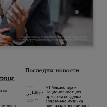
Последни новости
ници
А1 Македонија и
н за
Националниот џез
оркестар создадоа
современа музичка
приказна инспирирана
достапна