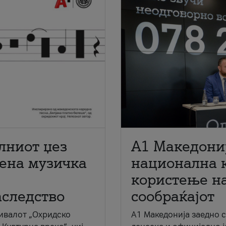
лниот џез
A1 Македони
мена музичка
национална 
користење на
аследство
сообраќајот
ивалот „Охридско
A1 Македонија заедно 