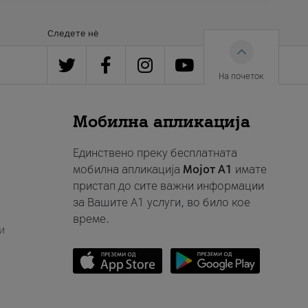
Следете нè
На почеток
Мобилна апликација
Единствено преку бесплатната
мобилна апликација
Мојот A1
имате
пристап до сите важни информации
за Вашите A1 услуги, во било кое
време.
и