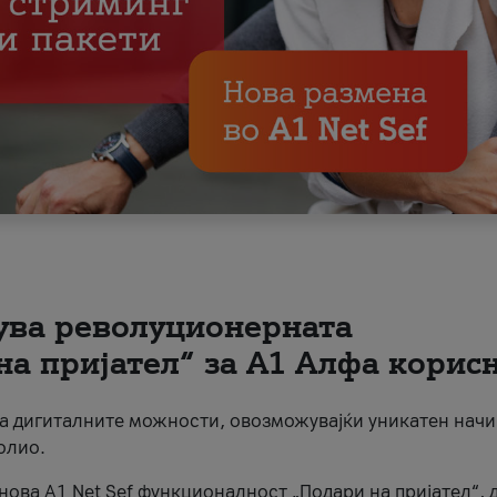
вува револуционерната
на пријател“ за А1 Алфа корис
на дигиталните можности, овозможувајќи уникатен начи
олио.
нова A1 Net Sef функционалност „Подари на пријател“, 