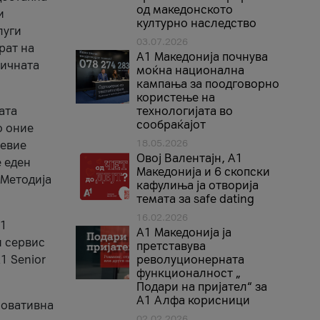
од македонското
и
културно наследство
луги
03.07.2026
рат на
A1 Македонија почнува
бичната
моќна национална
кампања за поодговорно
користење на
ата
технологијата во
сообраќајот
о оние
18.05.2026
невие
Овој Валентајн, A1
е еден
Македонија и 6 скопски
 Методија
кафулиња ја отворија
темата за safe dating
16.02.2026
А1
А1 Македонија ја
и сервис
претставува
1 Senior
револуционерната
функционалност „
Подари на пријател“ за
А1 Алфа корисници
новативна
02.02.2026