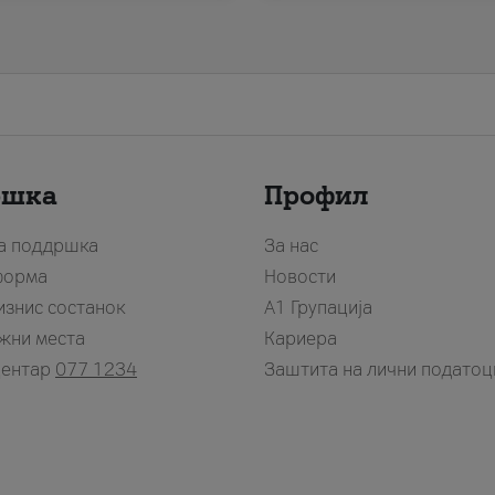
ршка
Профил
за поддршка
За нас
форма
Новости
изнис состанок
А1 Групација
жни места
Кариера
центар
077 1234
Заштита на лични податоц