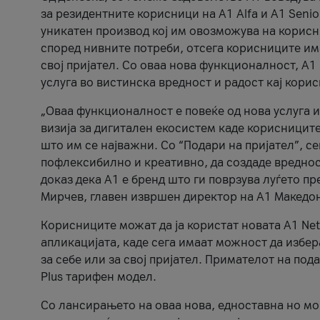
за резидентните корисници на А1 Alfa и A1 Senio
уникатен производ кој им овозможува на корисни
според нивните потреби, отсега корисниците има
свој пријател. Со оваа нова функционалност, А
услуга во вистинска вредност и радост кај кори
„Оваа функционалност е повеќе од нова услуга и
визија за дигитален екосистем каде корисниците
што им се најважни. Со “Подари на пријател”, с
пофлексибилно и креативно, да создаде вредност
доказ дека А1 е бренд што ги поврзува луѓето пр
Мирчев, главен извршен директор на А1 Македон
Корисниците можат да ја користат новата А1 Net
апликацијата, каде сега имаат можност да избера
за себе или за свој пријател. Примателот на пода
Plus тарифен модел.
Со лансирањето на оваа нова, едноставна но м