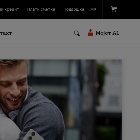
и кредит
Плати сметка
Поддршка
МК
такт
Мојот A1