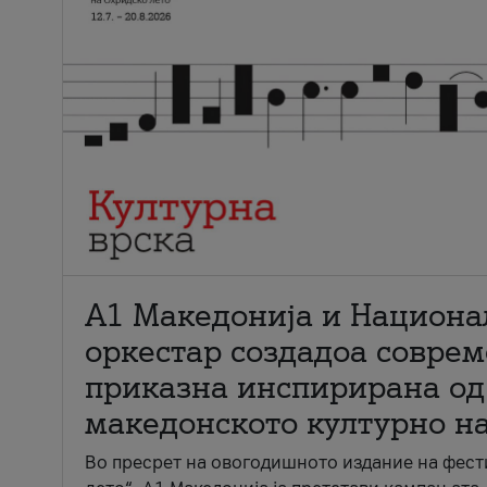
А1 Македонија и Национа
оркестар создадоа совре
приказна инспирирана од
македонското културно н
Во пресрет на овогодишното издание на фест