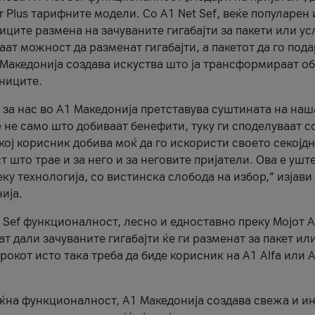
r Plus тарифните модели. Со A1 Net Sef, веќе популарен 
ците размена на зачуваните гигабајти за пакети или ус
ат можност да разменат гигабајти, а пакетот да го пода
1 Македонија создава искуства што ја трансформираат о
сниците.
 за нас во А1 Македонија претставува суштината на наш
 не само што добиваат бенефити, туку ги споделуваат с
екој корисник добива моќ да го искористи своето секојд
 што трае и за него и за неговите пријатели. Ова е ушт
еку технологија, со вистинска слобода на избор,“ изјави
ија.
 Sef функционалност, лесно и едноставно преку Мојот 
т дали зачуваните гигабајти ќе ги разменат за пакет ил
рокот исто така треба да биде корисник на А1 Alfa или A
оќна функционалност, А1 Македонија создава свежа и и