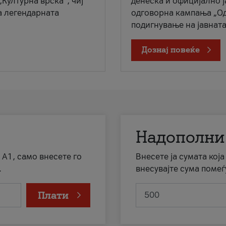
„Културна врска“, чиј
денеска и официјално 
а легендарната
одговорна кампања „Од
подигнување на јавната 
Дознај повеќе
Надополни
 А1, само внесете го
Внесете ја сумата кој
.
внесувајте сума помеѓ
Плати