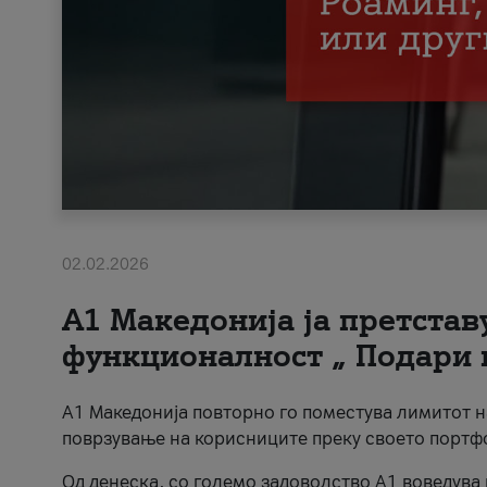
02.02.2026
А1 Македонија ја претста
функционалност „ Подари 
А1 Македонија повторно го поместува лимитот 
поврзување на корисниците преку своето портф
Од денеска, со големо задоволство А1 воведува 