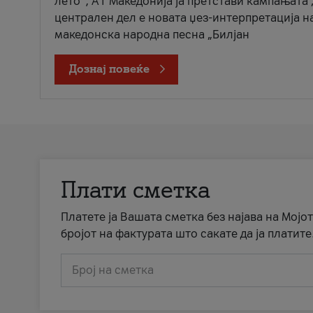
лето“, А1 Македонија ја претстави кампањата 
централен дел е новата џез-интерпретација н
македонска народна песна „Билјан
Дознај повеќе
Плати сметка
Платете ја Вашата сметка без најава на Мојот
бројот на фактурата што сакате да ја платите
Број на сметка