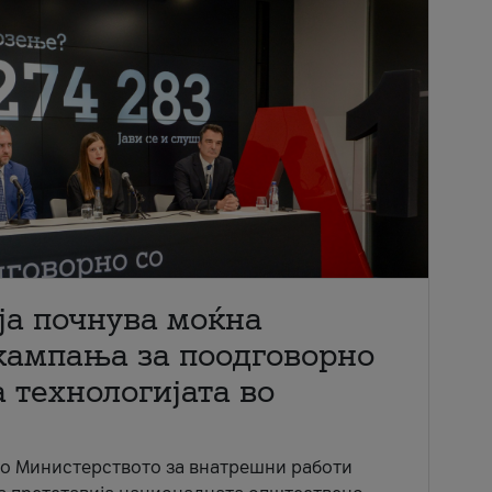
ја почнува моќна
кампања за поодговорно
 технологијата во
со Министерството за внатрешни работи