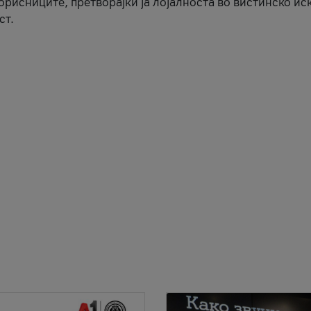
корисниците, претворајќи ја лојалноста во вистинско ис
ст.