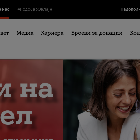
а нас
#ПодобарОнлајн
Надополн
свет
Медиа
Кариера
Броеви за донации
Кон