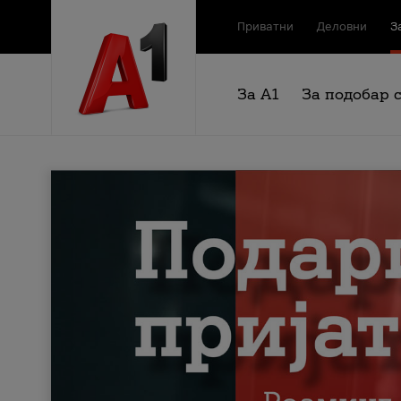
Приватни
Деловни
З
За А1
За подобар 