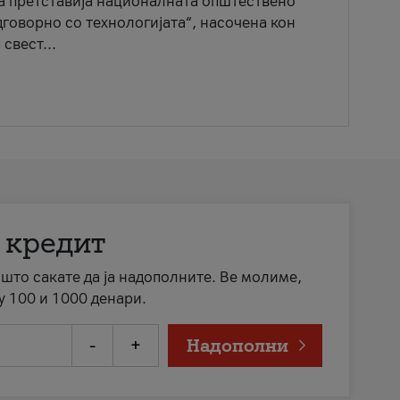
ја претставија националната општествено
говорно со технологијата“, насочена кон
свест...
 кредит
а што сакате да ја надополните. Ве молиме,
у 100 и 1000 денари.
-
+
Надополни