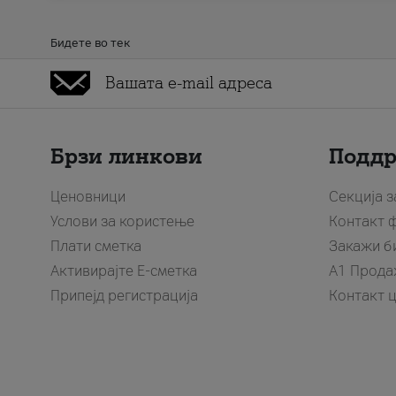
Бидете во тек
Брзи линкови
Подд
Ценовници
Секција 
Услови за користење
Контакт 
Плати сметка
Закажи б
Активирајте Е-сметка
A1 Прода
Припејд регистрација
Контакт 