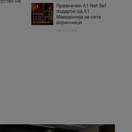
куство на
Празничен A1 Net Sеf
подарок од А1
Македонија за сите
корисници
04.12.2025