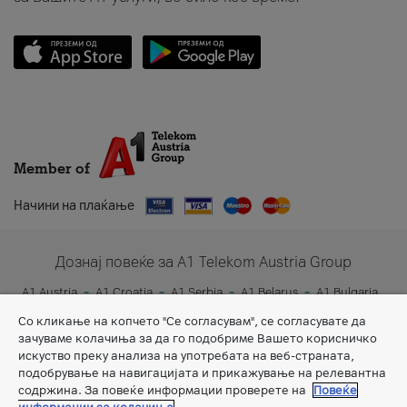
Member of
Начини на плаќање
Дознај повеќе за A1 Telekom Austria Group
A1 Austria
A1 Croatia
A1 Serbia
A1 Belarus
A1 Bulgaria
A1 Slovenia
A1 Digital
Со кликање на копчето "Се согласувам", се согласувате да
зачуваме колачиња за да го подобриме Вашето корисничко
искуство преку анализа на употребата на веб-страната,
подобрување на навигацијата и прикажување на релевантна
содржина. За повеќе информации проверете на
Повеќе