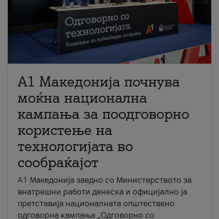
A1 Македонија почнува
моќна национална
кампања за поодговорно
користење на
технологијата во
сообраќајот
A1 Македонија заедно со Министерството за
внатрешни работи денеска и официјално ја
претставија националната општествено
одговорна кампања „Одговорно со