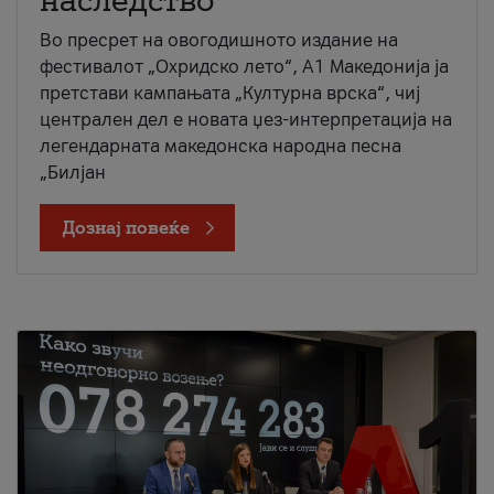
наследство
Во пресрет на овогодишното издание на
фестивалот „Охридско лето“, А1 Македонија ја
претстави кампањата „Културна врска“, чиј
централен дел е новата џез-интерпретација на
легендарната македонска народна песна
„Билјан
Дознај повеќе