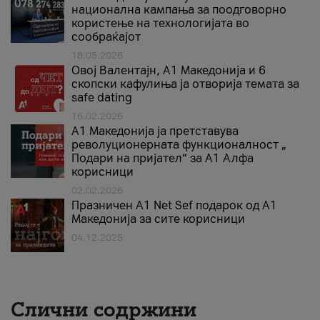
национална кампања за поодговорно
користење на технологијата во
сообраќајот
18.05.2026
Овој Валентајн, A1 Македонија и 6
скопски кафулиња ја отворија темата за
safe dating
16.02.2026
А1 Македонија ја претставува
револуционерната функционалност „
Подари на пријател“ за А1 Алфа
корисници
02.02.2026
Празничен A1 Net Sеf подарок од А1
Македонија за сите корисници
04.12.2025
Слични содржини