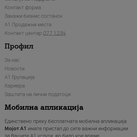
Контакт форма
Закажи бизнис состанок
A1 Продажни места
Контакт центар
077 1234
Профил
За нас
Новости
А1 Групација
Кариера
Заштита на лични податоци
Мобилна апликација
Единствено преку бесплатната мобилна апликација
Мојот A1
имате пристап до сите важни информации
за Вашите A1 услуги, во било кое време.