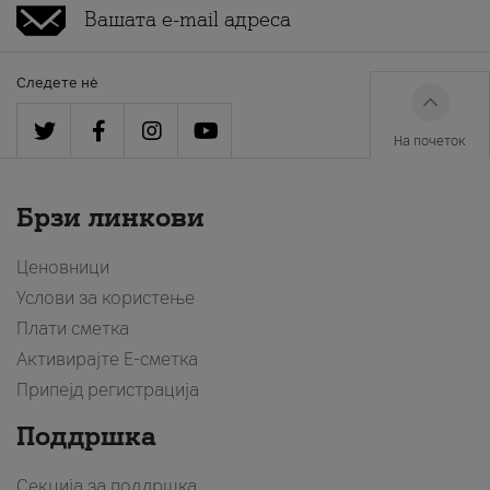
Следете нè
На почеток
Брзи линкови
Ценовници
Услови за користење
Плати сметка
Активирајте Е-сметка
Припејд регистрација
Поддршка
Секција за поддршка