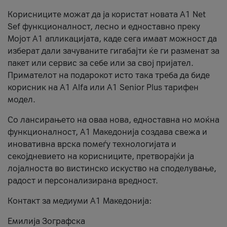
Корисниците можат да ја користат новата А1 Net
Sef функционалност, лесно и едноставно преку
Мојот А1 апликацијата, каде сега имаат можност да
изберат дали зачуваните гигабајти ќе ги разменат за
пакет или сервис за себе или за свој пријател.
Примателот на подарокот исто така треба да биде
корисник на А1 Alfa или A1 Senior Plus тарифен
модел.
Со лансирањето на оваа нова, едноставна но моќна
функционалност, А1 Македонија создава свежа и
иновативна врска помеѓу технологијата и
секојдневието на корисниците, претворајќи ја
лојалноста во вистинско искуство на споделување,
радост и персонализирана вредност.
Контакт за медиуми А1 Македонија:
Емилија Зографска