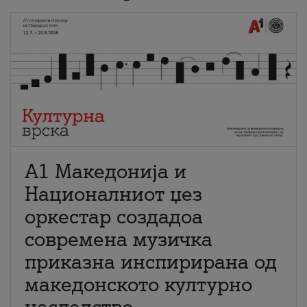
А1 Македонија и
Националниот џез
оркестар создадоа
современа музичка
приказна инспирирана од
македонското културно