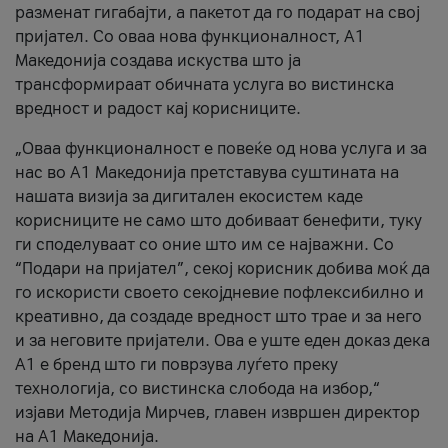
разменат гигабајти, а пакетот да го подарат на свој
пријател. Со оваа нова функционалност, А1
Македонија создава искуства што ја
трансформираат обичната услуга во вистинска
вредност и радост кај корисниците.
„Оваа функционалност е повеќе од нова услуга и за
нас во А1 Македонија претставува суштината на
нашата визија за дигитален екосистем каде
корисниците не само што добиваат бенефити, туку
ги споделуваат со оние што им се најважни. Со
“Подари на пријател”, секој корисник добива моќ да
го искористи своето секојдневие пофлексибилно и
креативно, да создаде вредност што трае и за него
и за неговите пријатели. Ова е уште еден доказ дека
А1 е бренд што ги поврзува луѓето преку
технологија, со вистинска слобода на избор,“
изјави Методија Мирчев, главен извршен директор
на А1 Македонија.