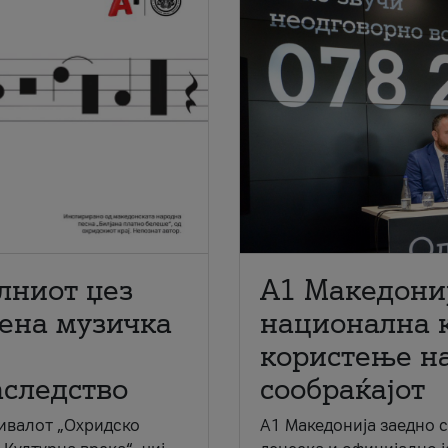
лниот џез
A1 Македони
мена музичка
национална 
користење на
аследство
сообраќајот
ивалот „Охридско
A1 Македонија заедно 