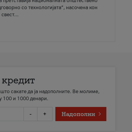
ја претставија националната општествено
говорно со технологијата“, насочена кон
свест...
 кредит
а што сакате да ја надополните. Ве молиме,
у 100 и 1000 денари.
-
+
Надополни