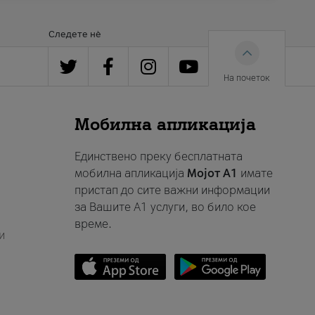
Следете нè
На почеток
Мобилна апликација
Единствено преку бесплатната
мобилна апликација
Мојот A1
имате
пристап до сите важни информации
за Вашите A1 услуги, во било кое
време.
и