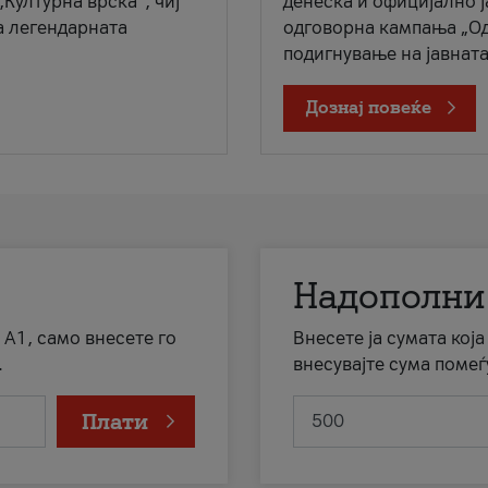
„Културна врска“, чиј
денеска и официјално 
а легендарната
одговорна кампања „Од
подигнување на јавната 
Дознај повеќе
Надополни
 А1, само внесете го
Внесете ја сумата кој
.
внесувајте сума помеѓ
Плати