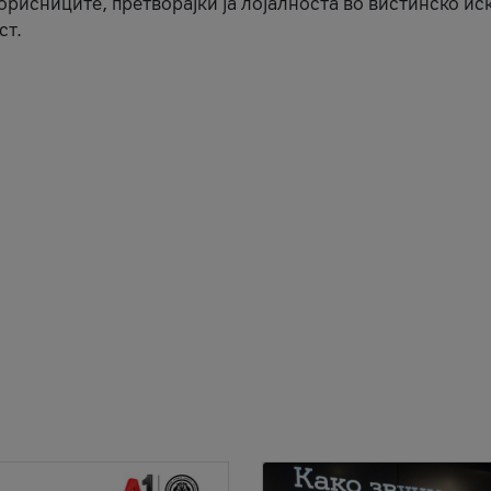
корисниците, претворајќи ја лојалноста во вистинско ис
ст.